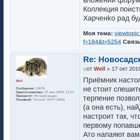
Коллекция поист
Харченkо рад бу
Моя тема:
viewtopi
f=184&t=5254
Связ
Re: Новосадск
от
Well
» 17 окт 2019
Приёмник настол
Well
не стоит спешить
Сообщения:
13678
Зарегистрирован:
22 июл 2009, 15:22
терпение позвол
Приоритет:
История радио.
Позывной:
"Россия" (1977-1980)
(а она есть), на
настроит так, ч
первому попавше
Ато напаяют вам