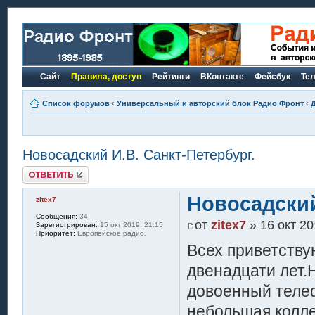
Сайт
Правила, доступ
Рейтинги
ВКонтакте
Фейсбук
Те
Список форумов
‹
Универсальный и авторский блок Радио Фронт
‹
Новосадский И.В. Санкт-Петербург.
Ответить
Новосадский
zitex7
Сообщения:
34
от
zitex7
» 16 окт 20
Зарегистрирован:
15 окт 2019, 21:15
Приоритет:
Европейское радио.
Всех приветств
двенадцати лет.
довоенный телеф
небольшая колле