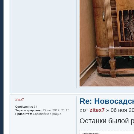
Re: Новосадск
zitex7
Сообщения:
34
от
zitex7
» 06 ноя 20
Зарегистрирован:
15 окт 2019, 21:15
Приоритет:
Европейское радио.
Останки былой р