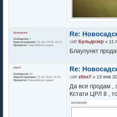
Re: Новосадск
Бульдозер
Сообщения:
4
от
Бульдозер
» 11 
Зарегистрирован:
22 июл 2018, 20:10
Приоритет:
Европейское радио.
Блаупункт прода
Re: Новосадск
zitex7
Сообщения:
34
от
zitex7
» 13 янв 20
Зарегистрирован:
15 окт 2019, 21:15
Приоритет:
Европейское радио.
Да все продам ,
Кстати ЦРЛ 8 , т
ВЛОЖЕНИЯ