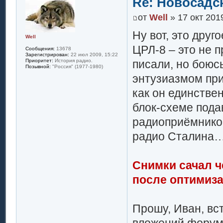
Re: Новосадск
от
Well
» 17 окт 2019
Ну вот, это друг
Well
ЦРЛ-8 – это не п
Сообщения:
13678
Зарегистрирован:
22 июл 2009, 15:22
писали, но боюс
Приоритет:
История радио.
Позывной:
"Россия" (1977-1980)
энтузиазмом при
как он единствен
блок-схеме под
радиоприёмников
радио Сталина
Снимки сачал ч
после оптимиза
Прошу, Иван, вс
вложений форума