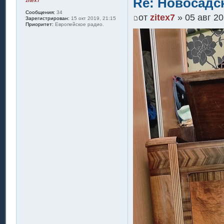
Re: Новосадск
zitex7
Сообщения:
34
от
zitex7
» 05 авг 20
Зарегистрирован:
15 окт 2019, 21:15
Приоритет:
Европейское радио.