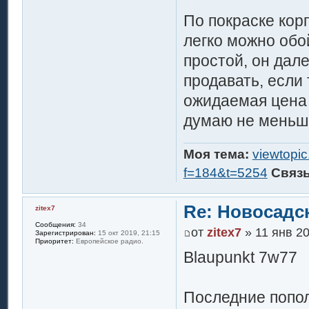
По покраске кор
легко можно обо
простой, он дал
продавать, если 
ожидаемая цена 
думаю не меньше
Моя тема:
viewtopi
f=184&t=5254
Связ
Re: Новосадск
zitex7
Сообщения:
34
от
zitex7
» 11 янв 20
Зарегистрирован:
15 окт 2019, 21:15
Приоритет:
Европейское радио.
Blaupunkt 7w77
Последние попол