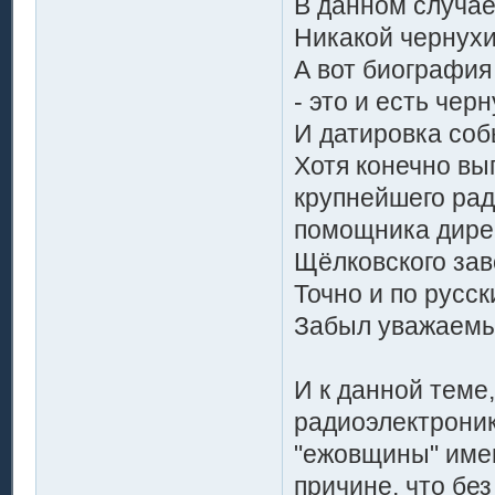
В данном случае
Никакой чернухи
А вот биография
- это и есть черн
И датировка собы
Хотя конечно вы
крупнейшего рад
помощника дирек
Щёлковского зав
Точно и по русск
Забыл уважаемый
И к данной теме
радиоэлектроник
"ежовщины" имею
причине, что бе