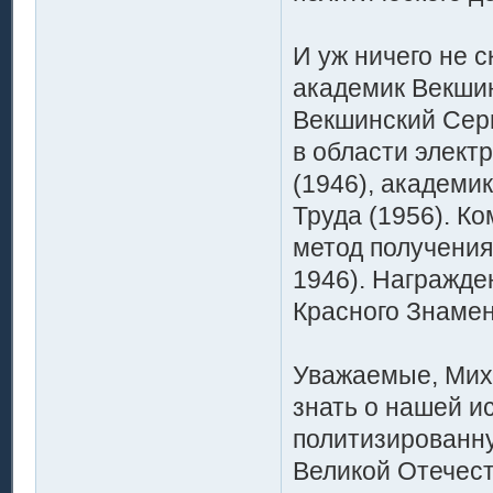
И уж ничего не с
академик Векшин
Векшинский Серг
в области элект
(1946), академи
Труда (1956). К
метод получения
1946). Награжде
Красного Знамен
Уважаемые, Мих
знать о нашей ис
политизированну
Великой Отечест