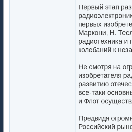
Первый этап разв
радиоэлектроник
первых изобрете
Маркони, Н. Тес
радиотехника и 
колебаний к нез
Не смотря на ог
изобретателя ра
развитию отечес
все-таки основн
и Флот осуществ
Предвидя огромн
Российский рыно