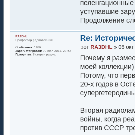
пеленгационные 
уступавшие зару
Продолжение сле
Re: Историче
RA3DHL
Профессор радиотехники
от
RA3DHL
» 05 окт
Сообщения:
1106
Зарегистрирован:
09 июл 2011, 23:52
Приоритет:
История радио.
Почему я размес
моей коллекции),
Потому, что пер
20-х годов в Ос
супергетеродины
Вторая радиолам
войны, когда ре
против СССР тр