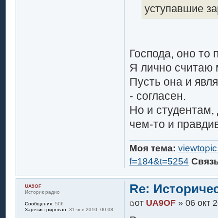
уступавшие за
Господа, оно то 
Я лично считаю 
Пусть она и явл
- согласен.
Но и студентам, 
чем-то и правди
Моя тема:
viewtopi
f=184&t=5254
Связ
Re: Историче
UA9OF
Историк радио
от
UA9OF
» 06 окт 2
Сообщения:
506
Зарегистрирован:
31 янв 2010, 00:08