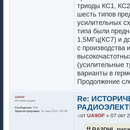
триоды КС1, КС2
шесть типов пре
усилительных сх
типа были предн
1,5МГц(КС7) и д
с производства 
высокочастотных
(усилительные т
варианты в герм
Продолжение сле
Re: ИСТОРИ
UA9OF
Историк радио
РАДИОЭЛЕКТ
Сообщения:
506
Зарегистрирован:
31 янв 2010, 00:08
от
UA9OF
» 07 окт 2
RA3DHL писа