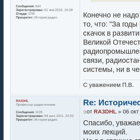
Сообщения:
644
Зарегистрирован:
01 янв 2010, 16:39
Конечно не надо 
Откуда:
СПб
Приоритет:
История радио.
то, что: "За год
скачок в развит
Великой Отечест
радиопромышлен
связи, радиоста
системы, ни в ч
С уважением П.В.
Re: Историче
RA3DHL
Профессор радиотехники
от
RA3DHL
» 06 окт
Сообщения:
1106
Зарегистрирован:
09 июл 2011, 23:52
Приоритет:
История радио.
Спасибо, уважае
моих лекций.