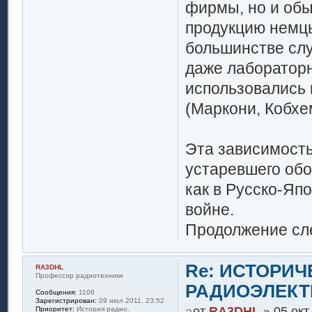
фирмы, но и об
продукцию немцы
большинстве слу
даже лабораторн
использовались
(Маркони, Кобхем
Эта зависимость
устаревшего обо
как в Русско-Япо
войне.
Продолжение сле
Re: ИСТОРИ
RA3DHL
Профессор радиотехники
РАДИОЭЛЕКТ
Сообщения:
1106
Зарегистрирован:
09 июл 2011, 23:52
от
RA3DHL
» 05 окт
Приоритет:
История радио.