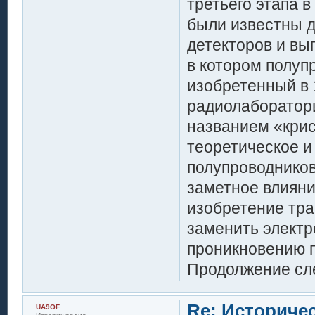
третьего этапа 
были известны д
детекторов и вы
в котором полуп
изобретенный в 
радиолаборатори
названием «крис
теоретическое и
полупроводников
заметное влияни
изобретение тран
заменить электр
проникновению п
Продолжение сле
Re: Историче
UA9OF