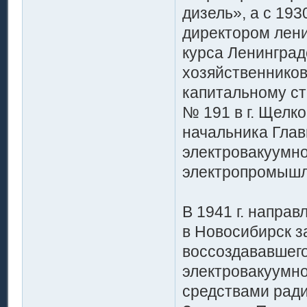
дизель», а с 193
директором ленин
курса Ленинград
хозяйственников
капитальному ст
№ 191 в г. Щелк
начальника Глав
электровакуумн
электропромышл
В 1941 г. напра
в Новосибирск з
воссоздававшег
электровакуумно
средствами ради