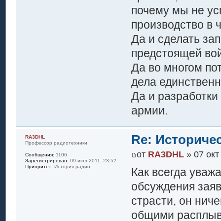
почему мы не ус
производство в 
Да и сделать за
предстоящей вой
Да во многом по
дела единствен
Да и разработки
армии.
Re: Историче
RA3DHL
Профессор радиотехники
от
RA3DHL
» 07 окт
Сообщения:
1106
Зарегистрирован:
09 июл 2011, 23:52
Приоритет:
История радио.
Как всегда уваж
обсуждения заяв
страсти, он ниче
общими расплывч