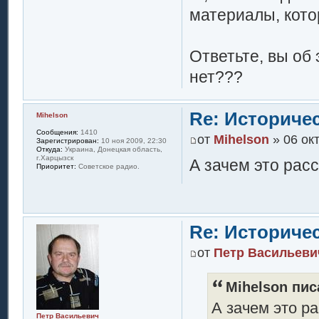
материалы, кото
Ответьте, вы об
нет???
Re: Историче
Mihelson
Сообщения:
1410
от
Mihelson
» 06 окт
Зарегистрирован:
10 ноя 2009, 22:30
Откуда:
Украина, Донецкая область,
г.Харцызск
А зачем это рас
Приоритет:
Советское радио.
Re: Историче
от
Петр Васильеви
Mihelson пис
А зачем это р
Петр Васильевич