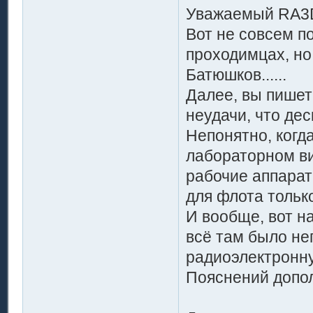
Уважаемый RA3
Вот не совсем п
проходимцах, но
Батюшков......
Далее, вы пишет
неудачи, что де
Непонятно, когда
лабораторном ви
рабочие аппара
для флота только
И вообще, вот н
всё там было не
радиоэлектронну
Пояснений допо