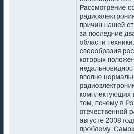
Рассмотрение со
радиоэлектроник
причин нашей ст
за последние дв
области техники
своеобразия рос
которых положен
недальновиднос
вполне нормаль
радиоэлектроник
комплектующих в
том, почему в Р
отечественной р
августе 2008 го
проблему. Само