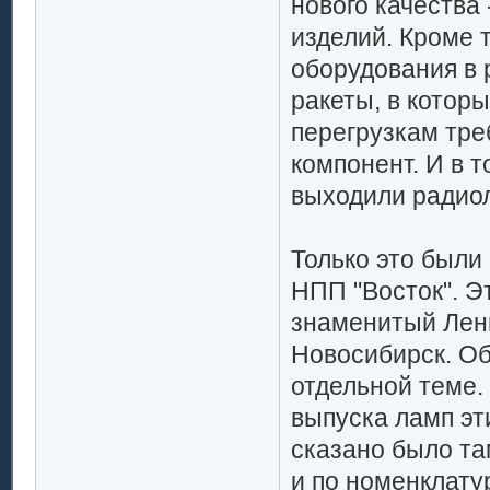
нового качества
изделий. Кроме 
оборудования в
ракеты, в котор
перегрузкам тре
компонент. И в т
выходили радио
Только это был
НПП "Восток". Эт
знаменитый Лени
Новосибирск. Об
отдельной теме. 
выпуска ламп эт
сказано было там
и по номенклату