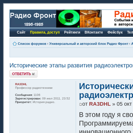
Сайт
Правила, доступ
Рейтинги
ВКонтакте
Фейсбук
Те
Список форумов
‹
Универсальный и авторский блок Радио Фронт
‹
Исторические этапы развития радиоэлектро
Ответить
Исторически
RA3DHL
Профессор радиотехники
радиоэлект
Сообщения:
1106
Зарегистрирован:
09 июл 2011, 23:52
Приоритет:
История радио.
от
RA3DHL
» 05 окт
В этом году я св
Программируема
инновационного 