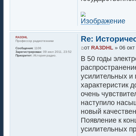
Re: Историче
RA3DHL
Профессор радиотехники
от
RA3DHL
» 06 окт
Сообщения:
1106
Зарегистрирован:
09 июл 2011, 23:52
Приоритет:
История радио.
В 50 годы элект
распространение
усилительных и 
характеристик д
очень чувствите
наступило насыщ
новый качествен
Появление к кон
усилительных пр