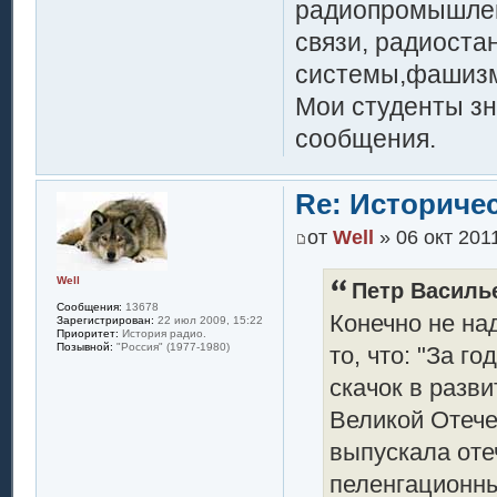
радиопромышлен
связи, радиоста
системы,фашизм
Мои студенты зн
сообщения.
Re: Историче
от
Well
» 06 окт 2011
Well
Петр Василье
Сообщения:
13678
Конечно не над
Зарегистрирован:
22 июл 2009, 15:22
Приоритет:
История радио.
Позывной:
"Россия" (1977-1980)
то, что: "За г
скачок в разв
Великой Отеч
выпускала оте
пеленгационны