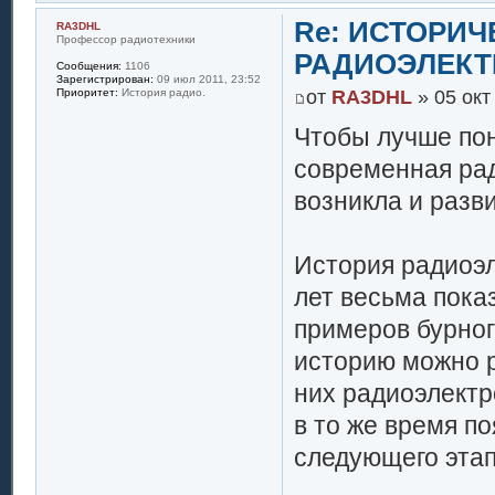
Re: ИСТОРИ
RA3DHL
Профессор радиотехники
РАДИОЭЛЕКТ
Сообщения:
1106
Зарегистрирован:
09 июл 2011, 23:52
от
RA3DHL
» 05 окт
Приоритет:
История радио.
Чтобы лучше пон
современная рад
возникла и разв
История радиоэ
лет весьма пока
примеров бурног
историю можно р
них радиоэлектр
в то же время по
следующего этап