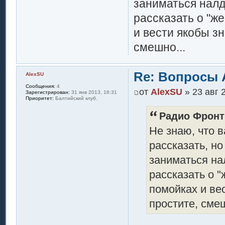
заниматься налд
рассказать о "ж
и вести якобы зн
смешно...
Re: Вопросы 
AlexSU
Сообщения:
4
от
AlexSU
» 23 авг 
Зарегистрирован:
31 янв 2013, 16:31
Приоритет:
Балтийский клуб.
Радио Фронт 
Не знаю, что 
рассказать, н
заниматься на
рассказать о 
помойках и ве
простите, смеш