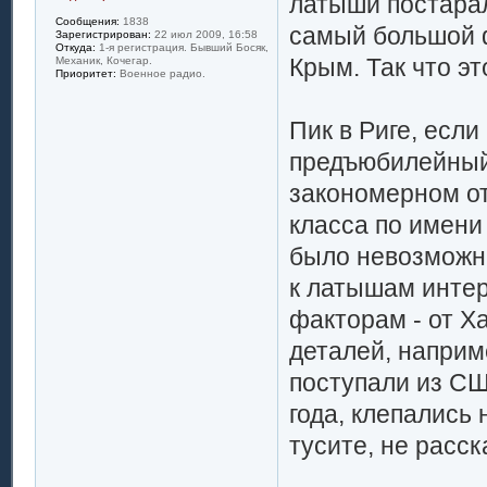
латыши постарал
Сообщения:
1838
самый большой ф
Зарегистрирован:
22 июл 2009, 16:58
Откуда:
1-я регистрация. Бывший Босяк,
Крым. Так что эт
Механик, Кочегар.
Приоритет:
Военное радио.
Пик в Риге, если
предъюбилейный
закономерном отк
класса по имени
было невозможны
к латышам интер
факторам - от Х
деталей, наприм
поступали из СШ
года, клепались 
тусите, не расск