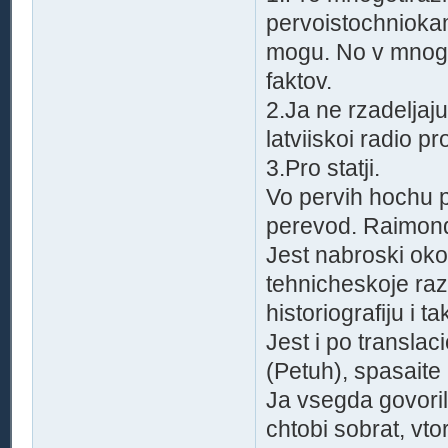
pervoistochniokam
mogu. No v mnogo
faktov.
2.Ja ne rzadeljaju
latviiskoi radio p
3.Pro statji.
Vo pervih hochu 
perevod. Raimond
Jest nabroski okol
tehnicheskoje razv
historiografiju i ta
Jest i po transla
(Petuh), spasaite 
Ja vsegda govoril,
chtobi sobrat, vtor