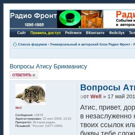
Сайт
Правила, доступ
Рейтинги
ВКонтакте
Фейсбук
Те
Список форумов
‹
Универсальный и авторский блок Радио Фронт
‹
Вопросы Атису Брикманису
Ответить
Вопросы Ат
от
Well
» 17 май 201
Атис, привет, д
Well
в незаслуженно 
Сообщения:
13678
Зарегистрирован:
22 июл 2009, 15:22
Приоритет:
История радио.
твоих ссылок ил
Позывной:
"Россия" (1977-1980)
буквы тебе сложн