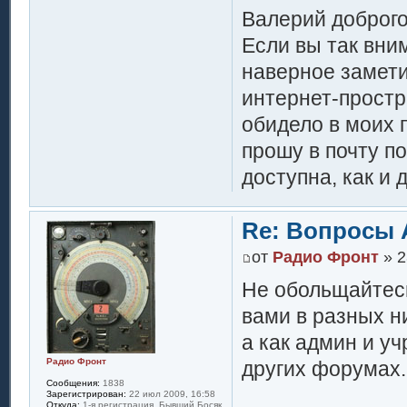
Валерий доброго
Если вы так вни
наверное замети
интернет-простр
обидело в моих 
прошу в почту по
доступна, как и 
Re: Вопросы 
от
Радио Фронт
» 2
Не обольщайтесь
вами в разных ни
а как админ и уч
Радио Фронт
других форумах.
Сообщения:
1838
Зарегистрирован:
22 июл 2009, 16:58
Откуда:
1-я регистрация. Бывший Босяк,