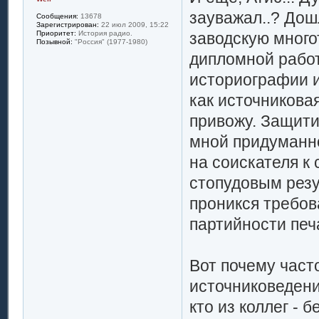
зауважал..? Дош
Сообщения:
13678
Зарегистрирован:
22 июл 2009, 15:22
заводскую много
Приоритет:
История радио.
Позывной:
"Россия" (1977-1980)
дипломной работ
историографии и
как источниковая
привожу. Защити
мной придуманно
на соискателя к 
стопудовым резу
проникся требов
партийности печ
Вот почему част
источниковедени
кто из коллег - 