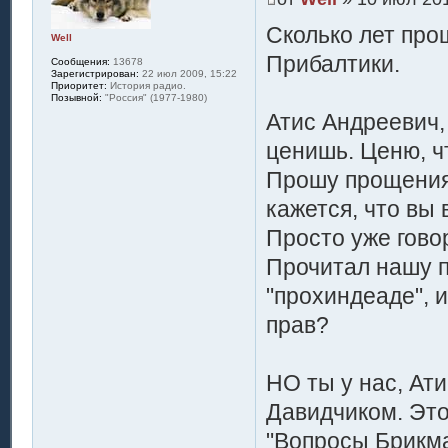
Сколько лет про
Well
Прибалтики.
Сообщения:
13678
Зарегистрирован:
22 июл 2009, 15:22
Приоритет:
История радио.
Позывной:
"Россия" (1977-1980)
Атис Андреевич,
ценишь. Ценю, ч
Прошу прощения,
кажется, что вы
Просто уже гово
Прочитал нашу п
"прохиндеаде", и
прав?
НО ты у нас, Ат
Давидчиком. Это
"Вопросы Брикма