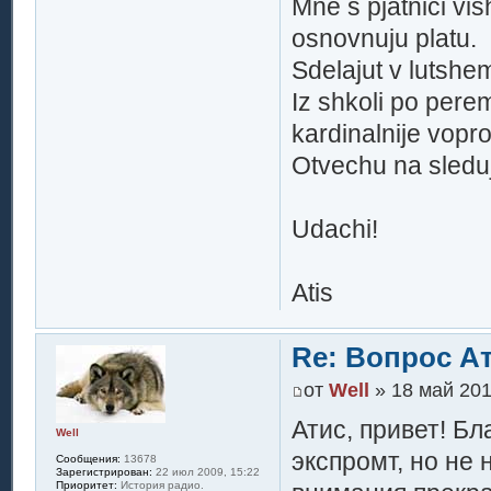
Mne s pjatnici vi
osnovnuju platu.
Sdelajut v lutshem
Iz shkoli po pere
kardinalnije vopro
Otvechu na sledu
Udachi!
Atis
Re: Вопрос А
от
Well
» 18 май 201
Атис, привет! Б
Well
экспромт, но не
Сообщения:
13678
Зарегистрирован:
22 июл 2009, 15:22
Приоритет:
История радио.