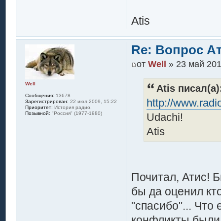
Atis
Re: Вопрос А
от
Well
» 23 май 201
Well
Atis писал(а)
Сообщения:
13678
http://www.radio
Зарегистрирован:
22 июл 2009, 15:22
Приоритет:
История радио.
Позывной:
"Россия" (1977-1980)
Udachi!
Atis
Почитал, Атис! 
бы да оценил кто
"спасибо"... Что
конфликты были 