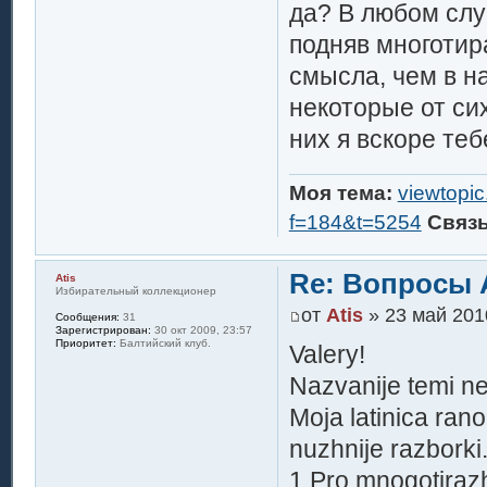
да? В любом слу
подняв многотир
смысла, чем в н
некоторые от си
них я вскоре те
Моя тема:
viewtopi
f=184&t=5254
Связ
Re: Вопросы 
Atis
Избирательный коллекционер
от
Atis
» 23 май 201
Сообщения:
31
Зарегистрирован:
30 окт 2009, 23:57
Приоритет:
Балтийский клуб.
Valery!
Nazvanije temi ne
Moja latinica rano
nuzhnije razborki
1.Pro mnogotirazh