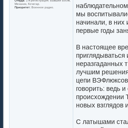
Откуда:
1-я регистрация. Бывший Босяк,
наблюдательному
Механик, Кочегар.
Приоритет:
Военное радио.
мы воспитывалис
начинали, в них 
первые годы зан
В настоящее врем
приглядываться 
неразгаданных т
лучшим решениям
цепи ВЭФлюксов 
говорить: ведь и
происхождении Т
новых взглядов 
С латышами стало