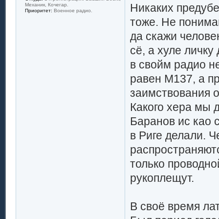
Никаких предубе
Механик, Кочегар.
Приоритет:
Военное радио.
тоже. Не понима
да скажи человек
сё, а хуле личк
в свойм радио н
равен М137, а п
заимствования о
Какого хера мы 
Баранов ис као 
в Риге делали. Ч
распространяютс
только проводно
рукоплещут.
В своё время ла