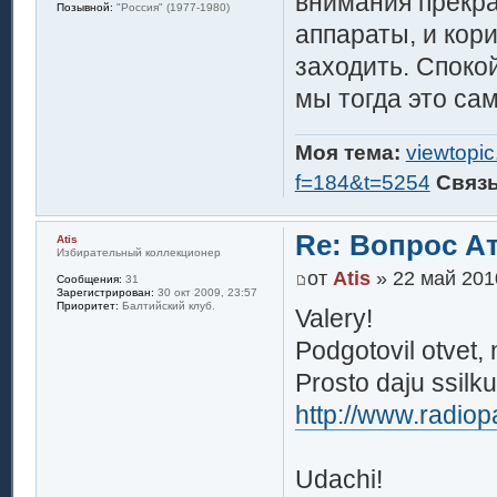
внимания прекра
Позывной:
"Россия" (1977-1980)
аппараты, и кори
заходить. Спокой
мы тогда это са
Моя тема:
viewtopi
f=184&t=5254
Связ
Re: Вопрос А
Atis
Избирательный коллекционер
от
Atis
» 22 май 201
Сообщения:
31
Зарегистрирован:
30 окт 2009, 23:57
Приоритет:
Балтийский клуб.
Valery!
Podgotovil otvet, 
Prosto daju ssilku
http://www.radiopa
Udachi!