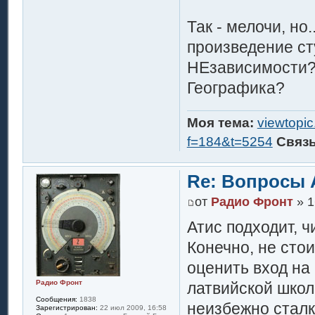
Так - мелочи, но
произведение ст
НЕзависимости?
Географика?
Моя тема:
viewtopi
f=184&t=5254
Связ
Re: Вопросы 
от
Радио Фронт
» 1
Атис подходит, ч
Конечно, не сто
оценить вход на
Радио Фронт
латвийской школ
Сообщения:
1838
неизбежно сталк
Зарегистрирован:
22 июл 2009, 16:58