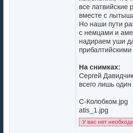
все латвийские 
вместе с лытыша
Но наши пути раз
с немцами и аме
надираем уши да
прибалтийскими 
На снимках:
Сергей Давидчик
всего лишь один
С-Колобком.jpg
atis_1.jpg
У вас нет необход