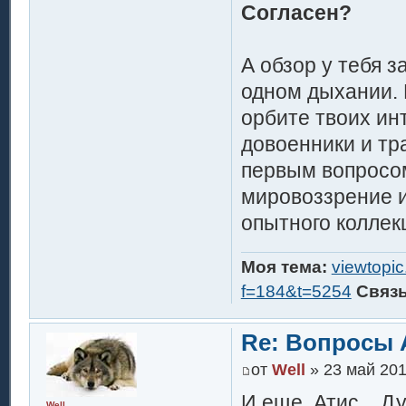
Согласен?
А обзор у тебя з
одном дыхании. П
орбите твоих ин
довоенники и тр
первым вопросо
мировоззрение и
опытного коллек
Моя тема:
viewtopi
f=184&t=5254
Связ
Re: Вопросы 
от
Well
» 23 май 201
И еще, Атис... Д
Well