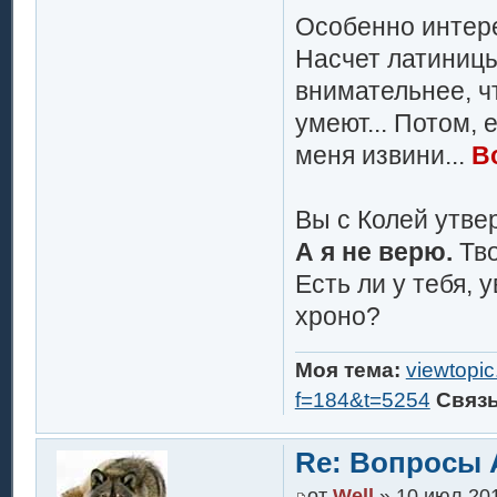
Особенно интер
Насчет латиницы
внимательнее, чт
умеют... Потом, 
меня извини...
В
Вы с Колей утве
А я не верю.
Тво
Есть ли у тебя,
хроно?
Моя тема:
viewtopi
f=184&t=5254
Связ
Re: Вопросы 
от
Well
» 10 июл 201