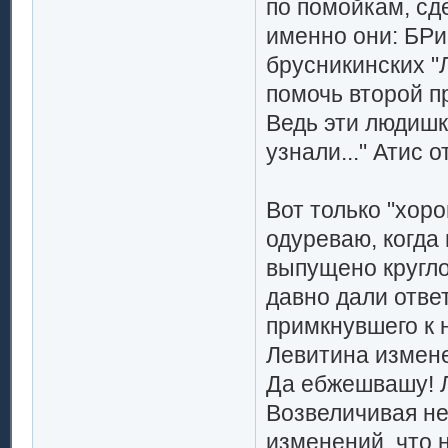
по помойкам, сд
именно они: БРи
брусникинских "
помочь второй п
Ведь эти людишки
узнали..." Атис 
Вот только "хор
одуреваю, когда
выпущено кругл
давно дали отве
примкнувшего к 
Левитина измене
Да ебжешвашу! Л
Возвеличивая не
изменений, что 