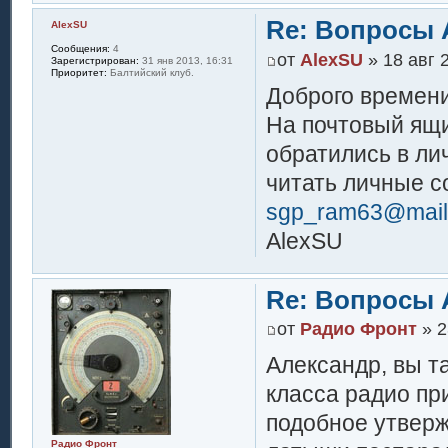
Re: Вопросы 
AlexSU
Сообщения:
4
от
AlexSU
» 18 авг 
Зарегистрирован:
31 янв 2013, 16:31
Приоритет:
Балтийский клуб.
Доброго времени
На почтовый ящи
обратились в ли
читать личные с
sgp_ram63@mail
AlexSU
Re: Вопросы 
от
Радио Фронт
» 2
Александр, вы т
класса радио при
подобное утверж
Радио Фронт