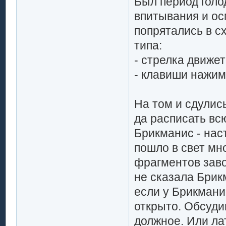
Был период голо
впитывания и о
попрятались в с
типа:
- стрелка движет
- клавиши нажим
На том и сдулись
да расписать вс
Брикманис - нас
пошло в свет мно
фрагментов заво
не сказала Брик
если у Брикманис
открыто. Обсуди
должное. Или лат