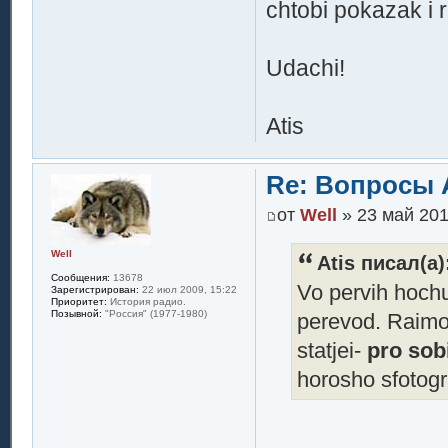
chtobi pokazak i 
Udachi!
Atis
Re: Вопросы 
от
Well
» 23 май 201
Well
Atis писал(а)
Сообщения:
13678
Vo pervih hoch
Зарегистрирован:
22 июл 2009, 15:22
Приоритет:
История радио.
Позывной:
"Россия" (1977-1980)
perevod. Raimo
statjei-
pro sobi
horosho sfotogra