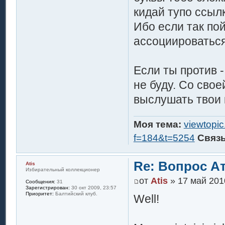
кидай тупо ссыл
Ибо если так пой
ассоциироваться
Если ты против -
не буду. Со сво
выслушать твои 
Моя тема:
viewtopi
f=184&t=5254
Связ
Re: Вопрос А
Atis
Избирательный коллекционер
от
Atis
» 17 май 201
Сообщения:
31
Зарегистрирован:
30 окт 2009, 23:57
Приоритет:
Балтийский клуб.
Well!