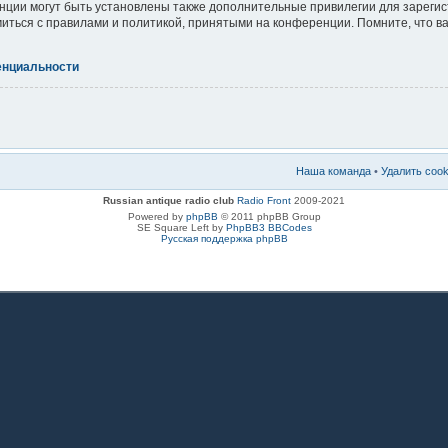
ции могут быть установлены также дополнительные привилегии для зареги
миться с правилами и политикой, принятыми на конференции. Помните, что 
енциальности
Наша команда
•
Удалить coo
Russian antique radio club
Radio Front
2009-2021
Powered by
phpBB
© 2011 phpBB Group
SE Square Left by
PhpBB3 BBCodes
Русская поддержка phpBB