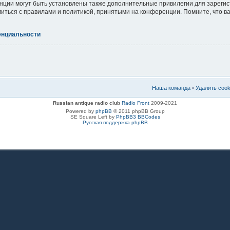
ции могут быть установлены также дополнительные привилегии для зареги
миться с правилами и политикой, принятыми на конференции. Помните, что 
енциальности
Наша команда
•
Удалить coo
Russian antique radio club
Radio Front
2009-2021
Powered by
phpBB
© 2011 phpBB Group
SE Square Left by
PhpBB3 BBCodes
Русская поддержка phpBB