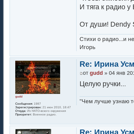
И тяга к радио 
От души! Dendy 
Стихи о радио...и н
Игорь
Re: Ирина Ус
от
gudd
» 04 янв 20
Целую ручки...
gudd
"Чем лучше узнаю т
Сообщения:
1987
Зарегистрирован:
21 июн 2010, 18:47
Откуда:
Из НАТО-вского окружения
Приоритет:
Военное радио.
Re: Ирина Ус