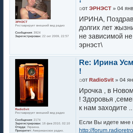
от
ЭРНЭСТ
» 04 янв
ИРИНА, Поздрав
ЭРНЭСТ
Реставрирует внешний вид радио
долгих лет жызн
Сообщения:
3924
не зависимой не
Зарегистрирован:
22 окт 2009, 22:57
эрнэст\
Re: Ирина Ус
!
от
RadioSvit
» 04 ян
Ирочка , в Ново
! Здоровья ,семе
к нам заходите ..
RadioSvit
Реставрирует внешний вид радио
Сообщения:
2174
Если Вы идете мне н
Зарегистрирован:
16 фев 2010, 02:10
Откуда:
Украина.
http://forum.radioretr
Приоритет:
Американское радио.