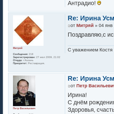
Антрадио!
Re: Ирина Ус
от
Митряй
» 04 янв 
Поздравляю,с и
Митряй
С уважением Костя 
Сообщения:
218
Зарегистрирован:
27 июл 2009, 21:02
Откуда:
г.Казань
Приоритет:
Реставрация.
Re: Ирина Ус
от
Петр Васильеви
Ирина!
С днём рождени
Здоровья, счасть
Петр Васильевич