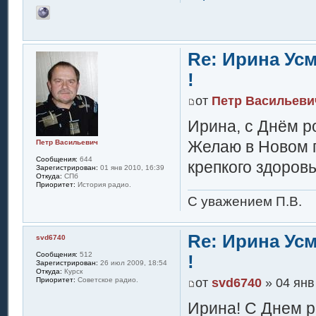
Re: Ирина Ус
!
от
Петр Васильеви
Ирина, с Днём р
Желаю в Новом г
Петр Васильевич
Сообщения:
644
крепкого здоров
Зарегистрирован:
01 янв 2010, 16:39
Откуда:
СПб
Приоритет:
История радио.
С уважением П.В.
Re: Ирина Ус
svd6740
Сообщения:
512
!
Зарегистрирован:
26 июл 2009, 18:54
Откуда:
Курск
от
svd6740
» 04 янв
Приоритет:
Советское радио.
Ирина! С Днем р