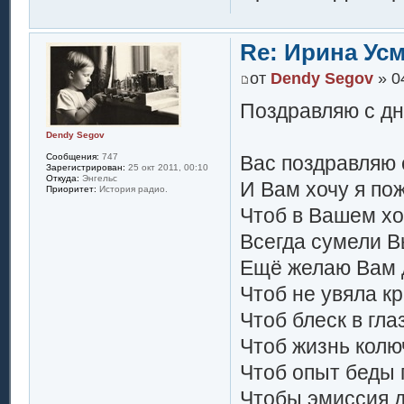
Re: Ирина Ус
от
Dendy Segov
» 0
Поздравляю с дн
Dendy Segov
Сообщения:
747
Вас поздравляю 
Зарегистрирован:
25 окт 2011, 00:10
Откуда:
Энгельс
И Вам хочу я по
Приоритет:
История радио.
Чтоб в Вашем х
Всегда сумели В
Ещё желаю Вам д
Чтоб не увяла кр
Чтоб блеск в гла
Чтоб жизнь колю
Чтоб опыт беды 
Чтобы эмиссия д