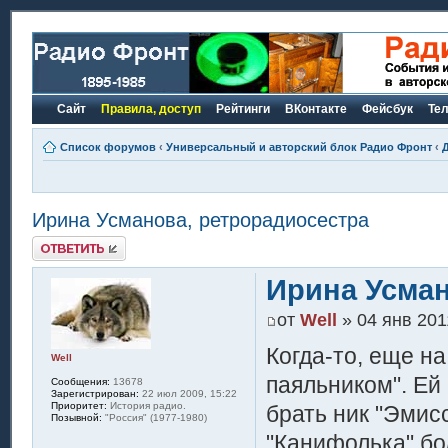
Сайт
Правила, доступ
Рейтинги
ВКонтакте
Фейсбук
Те
Список форумов
‹
Универсальный и авторский блок Радио Фронт
‹
Ирина Усманова, ретрорадиосестра
Ответить
Ирина Усман
от
Well
» 04 янв 201
Когда-то, еще н
Well
паяльником". Ей
Сообщения:
13678
Зарегистрирован:
22 июл 2009, 15:22
Приоритет:
История радио.
брать ник "Эмис
Позывной:
"Россия" (1977-1980)
"Канифолька" бо