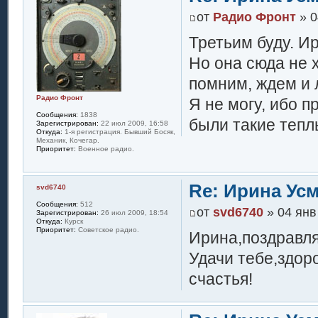
от
Радио Фронт
» 0
Третьим буду. Ир
Но она сюда не 
помним, ждем и 
Радио Фронт
Я не могу, ибо 
Сообщения:
1838
были такие тепл
Зарегистрирован:
22 июл 2009, 16:58
Откуда:
1-я регистрация. Бывший Босяк,
Механик, Кочегар.
Приоритет:
Военное радио.
Re: Ирина Ус
svd6740
Сообщения:
512
от
svd6740
» 04 янв
Зарегистрирован:
26 июл 2009, 18:54
Откуда:
Курск
Приоритет:
Советское радио.
Ирина,поздравля
Удачи тебе,здор
счастья!