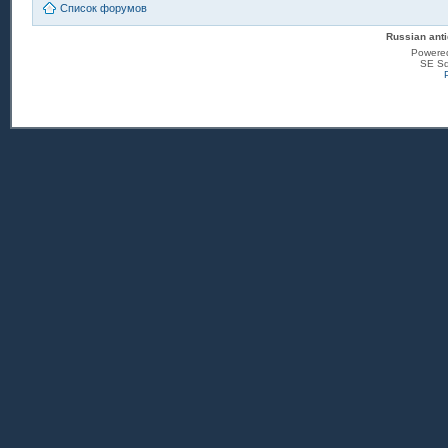
Список форумов
Russian anti
Powere
SE Sq