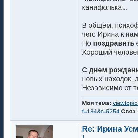
канифолька...
В общем, психо
чего Ирина к нам
Но
поздравить
е
Хороший челове
С днем рождени
новых находок, 
Независимо от т
Моя тема:
viewtopi
f=184&t=5254
Связ
Re: Ирина Ус
!