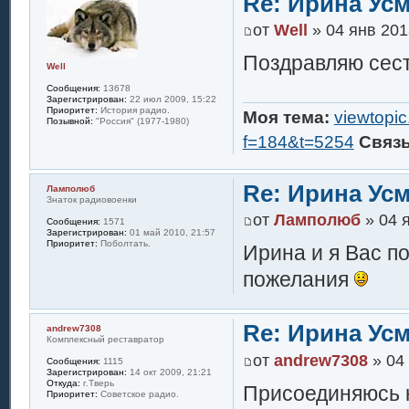
Re: Ирина Ус
от
Well
» 04 янв 201
Поздравляю сест
Well
Сообщения:
13678
Зарегистрирован:
22 июл 2009, 15:22
Приоритет:
История радио.
Моя тема:
viewtopi
Позывной:
"Россия" (1977-1980)
f=184&t=5254
Связ
Re: Ирина Ус
Ламполюб
Знаток радиовоенки
от
Ламполюб
» 04 я
Сообщения:
1571
Зарегистрирован:
01 май 2010, 21:57
Приоритет:
Поболтать.
Ирина и я Вас п
пожелания
Re: Ирина Ус
andrew7308
Комплексный реставратор
от
andrew7308
» 04 
Сообщения:
1115
Зарегистрирован:
14 окт 2009, 21:21
Откуда:
г.Тверь
Присоединяюсь к
Приоритет:
Советское радио.