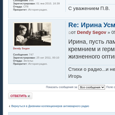
Сообщения:
644
Зарегистрирован:
01 янв 2010, 16:39
Откуда:
СПб
С уважением П.В.
Приоритет:
История радио.
Re: Ирина Ус
от
Dendy Segov
» 0
Ирина, пусть ла
кремнием и гер
Dendy Segov
Сообщения:
747
жизненного опти
Зарегистрирован:
25 окт 2011, 00:10
Откуда:
Энгельс
Приоритет:
История радио.
Стихи о радио...и н
Игорь
Показать сообщения за:
Поле 
Ответить
Вернуться в Дневники коллекционеров антикварного радио