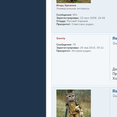
Игорь Кремлев
Универсальные интересы
Сообщения:
951
Зарегистрирован:
23 июл 2009, 16:49
Откуда:
Русский Харьков
Приоритет:
Советское радио.
Re
Savely
Сообщения:
79
Зарегистрирован:
26 янв 2015, 05:11
Приоритет:
История радио.
Да
Пр
Хо
Re