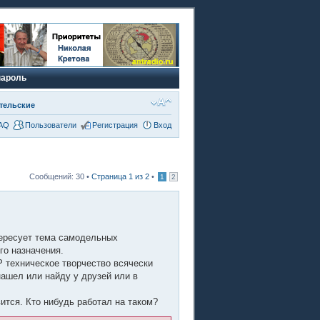
пароль
тельские
AQ
Пользователи
Регистрация
Вход
Сообщений: 30 •
Страница
1
из
2
•
1
2
тересует тема самодельных
го назначения.
Р техническое творчество всячески
ашел или найду у друзей или в
тся. Кто нибудь работал на таком?