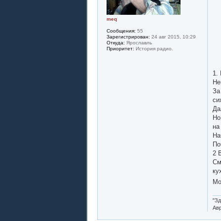
meq
Сообщения:
55
Зарегистрирован:
24 авг 2015, 10:29
Откуда:
Ярославль
Приоритет:
История радио.
1.
Не
За
си
Да
Но
на
На
По
2 
См
ку
Мо
"Зд
Авр