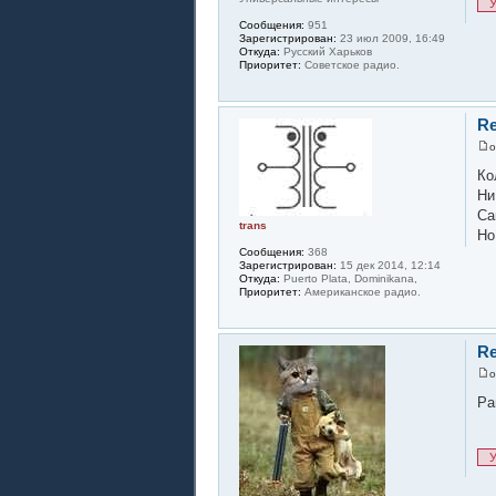
У
Сообщения:
951
Зарегистрирован:
23 июл 2009, 16:49
Откуда:
Русский Харьков
Приоритет:
Советское радио.
Re
Ко
Ни
Са
trans
Но
Сообщения:
368
Зарегистрирован:
15 дек 2014, 12:14
Откуда:
Puerto Plata, Dominikana,
Приоритет:
Американское радио.
Re
Ра
У