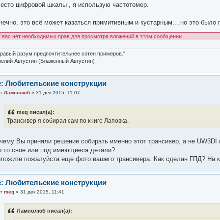
есто цифровой шкалы , я использую частотомер.
нечно, это всё может казаться примитивным и кустарным....но это было п
 вас нет необходимых прав для просмотра вложений в этом сообщении.
равый разум предпочтительнее сотен примеров."
елий Августин (Блаженный Августин)
: Любительские конструкции
от
Ламполюб
» 31 дек 2015, 11:07
meq писал(а):
Трансивер я собирал сам по книге Лаповка.
чему Вы приняли решение собирать именно этот трансивер, а не UW3DI
о то свое или под имеющиеся детали?
ложите пожалуйста еще фото вашего трансивера. Как сделан ГПД? На к
: Любительские конструкции
от
meq
» 31 дек 2015, 11:41
Ламполюб писал(а):