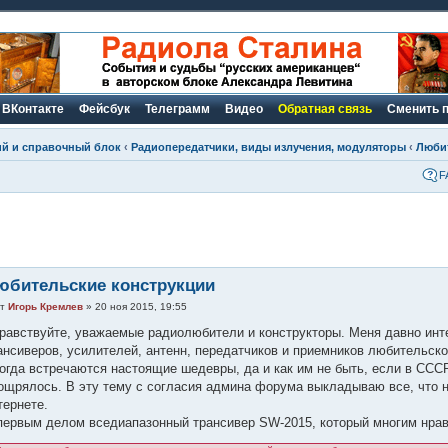
ВКонтакте
Фейсбук
Телеграмм
Видео
Обратная связь
Сменить 
ий и справочный блок
‹
Радиопередатчики, виды излучения, модуляторы
‹
Люби
F
юбительские конструкции
от
Игорь Кремлев
» 20 ноя 2015, 19:55
равствуйте, уважаемые радиолюбители и конструкторы. Меня давно ин
ансиверов, усилителей, антенн, передатчиков и приемников любительско
огда встречаются настоящие шедевры, да и как им не быть, если в ССС
ощрялось. В эту тему с согласия админа форума выкладываю все, что н
тернете.
первым делом вседиапазонный трансивер SW-2015, который многим нрави