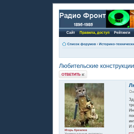
Сайт
Правила, доступ
Рейтинги
Список форумов
‹
Историко-техническ
Любительские конструкции
Ответить
Л
Зд
тр
Ин
по
ин
И 
Игорь Кремлев
Универсальные интересы