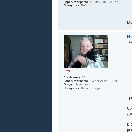
Зарегистрирован:
01 май 2010, 21:57
Приоритет:
Поболтать.
Мо
Re
meq
Сообщения:
55
Зарегистрирован:
24 авг 2015, 10:29
Откуда:
Ярославль
Приоритет:
История радио.
Тр
Со
Дл
В 
ре