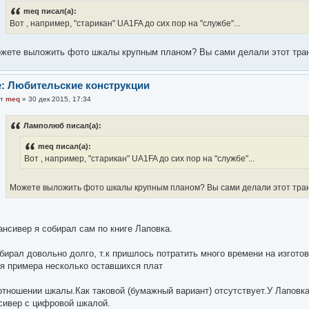
meq писал(а):
Вот , например, "старикан" UA1FA до сих пор на "службе"...
жете выложить фото шкалы крупным планом? Вы сами делали этот тра
: Любительские конструкции
от
meq
» 30 дек 2015, 17:34
Ламполюб писал(а):
meq писал(а):
Вот , например, "старикан" UA1FA до сих пор на "службе"...
Можете выложить фото шкалы крупным планом? Вы сами делали этот тра
ансивер я собирал сам по книге Лаповка.
бирал довольно долго, т.к пришлось потратить много времени на изготов
я примера несколько оставшихся плат
отношении шкалы.Как таковой (бумажный вариант) отсутствует.У Лаповк
сивер с цифровой шкалой.