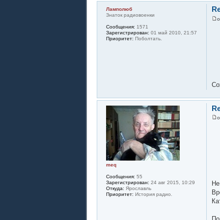
Re
Ламполюб
Знаток радиовоенки
Сообщения:
1571
Зарегистрирован:
01 май 2010, 21:57
Приоритет:
Поболтать.
Со
Re
meq
Сообщения:
55
Зарегистрирован:
24 авг 2015, 10:29
Не
Откуда:
Ярославль
Вр
Приоритет:
История радио.
Ка
По