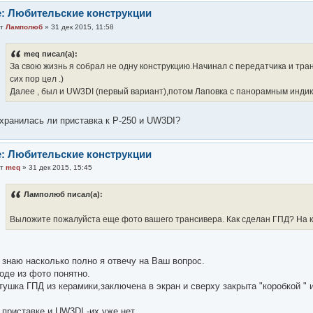
: Любительские конструкции
от
Ламполюб
» 31 дек 2015, 11:58
meq писал(а):
За свою жизнь я собрал не одну конструкцию.Начинал с передатчика и тран
сих пор цел .)
Далее , был и UW3DI (первый вариант),потом Лаповка с панорамным инди
хранилась ли приставка к Р-250 и UW3DI?
: Любительские конструкции
от
meq
» 31 дек 2015, 15:45
Ламполюб писал(а):
Выложите пожалуйста еще фото вашего трансивера. Как сделан ГПД? На к
 знаю насколько полно я отвечу на Ваш вопрос.
оде из фото понятно.
тушка ГПД из керамики,заключена в экран и сверху закрыта "коробкой " 
 приставке и UW3DI -их уже нет..