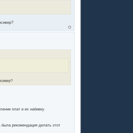
нсивер?
нсивер?
ление плат и их набивку.
а была рекомендация делать этот