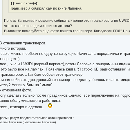
meq писал(а):
Трансивер я собирал сам по книге Лаповка.
Почему Вы приняли решение собирать именно этот трансивер, а не UW3DI
что то свое или под имеющиеся детали?
Выложите пожалуйста еще фото вашего трансивера. Как сделан ГПД? На к
 В отношении трансиверов.
много истории.
 свою жизнь я собрал не одну конструкцию.Начинал с передатчика и тран
х пор цел .)
лее , был и UW3DI (первый вариант),потом Лаповка с панорамным индик
 это было всё на лампах. Появилась книга "Я строю КВ радиостанцию" и
 транзисторах ..Так был собран этот трансивер.
чинал собирать дроздовский трансивер...но дело упёрлось в часть микро
чему? Напишу Вам на "мыло"
В отношении фото.
огу сделать только после праздников.Сейчас ,всё переключено на подго
хонно-обслуживающего работника.
жет , втихаря и сделаю....
равый разум предпочтительнее сотен примеров."
елий Августин (Блаженный Августин)