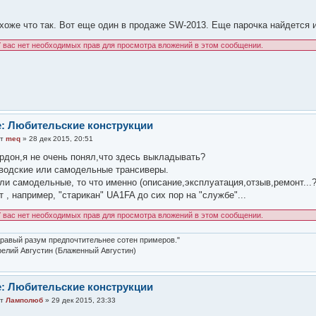
хоже что так. Вот еще один в продаже SW-2013. Еще парочка найдется и
 вас нет необходимых прав для просмотра вложений в этом сообщении.
: Любительские конструкции
от
meq
» 28 дек 2015, 20:51
рдон,я не очень понял,что здесь выкладывать?
водские или самодельные трансиверы.
ли самодельные, то что именно (описание,эксплуатация,отзыв,ремонт...?
т , например, "старикан" UA1FA до сих пор на "службе"...
 вас нет необходимых прав для просмотра вложений в этом сообщении.
равый разум предпочтительнее сотен примеров."
елий Августин (Блаженный Августин)
: Любительские конструкции
от
Ламполюб
» 29 дек 2015, 23:33