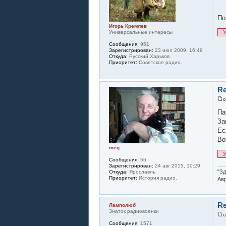
По
Игорь Кремлев
Универсальные интересы
У
Сообщения:
951
Зарегистрирован:
23 июл 2009, 16:49
Откуда:
Русский Харьков
Приоритет:
Советское радио.
Re
Па
За
Ес
Во
meq
У
Сообщения:
55
Зарегистрирован:
24 авг 2015, 10:29
"Зд
Откуда:
Ярославль
Приоритет:
История радио.
Авр
Re
Ламполюб
Знаток радиовоенки
Сообщения:
1571