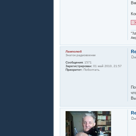
Вм
Ко
У
"Зд
Авр
Re
Ламполюб
Знаток радиовоенки
Сообщения:
1571
Зарегистрирован:
01 май 2010, 21:57
Приоритет:
Поболтать.
По
чт
Вы
Re