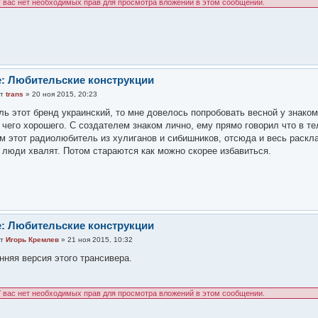
 вас нет необходимых прав для просмотра вложений в этом сообщении.
: Любительские конструкции
от
trans
» 20 ноя 2015, 20:23
ль этот бренд украинский, то мне довелось попробовать весной у знаком
 чего хорошего. С создателем знаком лично, ему прямо говорил что в те
м этот радиолюбитель из хулиганов и сибишников, отсюда и весь раскла
 люди хвалят. Потом стараются как можно скорее избавиться.
: Любительские конструкции
от
Игорь Кремлев
» 21 ноя 2015, 10:32
нняя версия этого трансивера.
 вас нет необходимых прав для просмотра вложений в этом сообщении.