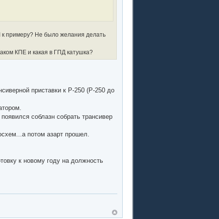
 к примеру? Не было желания делать
аком КПЕ и какая в ГПД катушка?
сиверной приставки к Р-250 (Р-250 до
атором.
 появился соблазн собрать трансивер
схем...а потом азарт прошел.
товку к новому году на должность