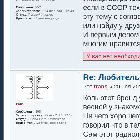
если в СССР тех
Сообщения:
952
Зарегистрирован:
23 июл 2009, 16:49
эту тему с согл
Откуда:
Русский Харьков
Приоритет:
Советское радио.
или найду у друз
И первым делом
многим нравится
У вас нет необход
Re: Любитель
от
trans
» 20 ноя 20
Коль этот бренд
trans
весной у знакомо
Сообщения:
368
Ни чего хорошег
Зарегистрирован:
15 дек 2014, 12:14
Откуда:
Puerto Plata, Dominikana,
говорил что в те
Приоритет:
Американское радио.
Сам этот радиол