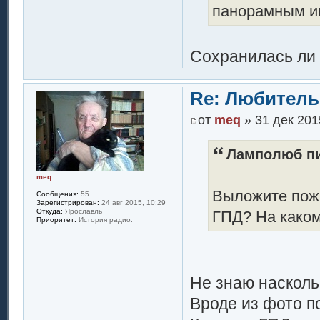
панорамным и
Сохранилась ли 
Re: Любитель
от
meq
» 31 дек 201
Ламполюб пи
meq
Выложите пожа
Сообщения:
55
Зарегистрирован:
24 авг 2015, 10:29
Откуда:
Ярославль
ГПД? На каком
Приоритет:
История радио.
Не знаю насколь
Вроде из фото п