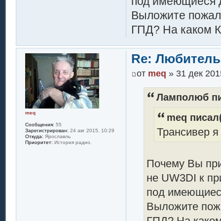
под имеющиеся 
Выложите пожалу
ГПД? На каком К
Re: Любитель
от
meq
» 31 дек 201
Ламполюб пи
meq
meq писал(
Сообщения:
55
Трансивер я
Зарегистрирован:
24 авг 2015, 10:29
Откуда:
Ярославль
Приоритет:
История радио.
Почему Вы при
не UW3DI к пр
под имеющиес
Выложите пожа
ГПД? На каком