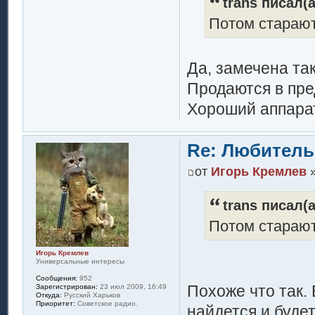
trans писал(а
Потом старают
Да, замечена та
Продаются в пред
Хороший аппарат
Re: Любитель
от
Игорь Кремлев
»
trans писал(а
Потом старают
Игорь Кремлев
Универсальные интересы
Сообщения:
952
Похоже что так.
Зарегистрирован:
23 июл 2009, 16:49
Откуда:
Русский Харьков
Приоритет:
Советское радио.
найдется и буде