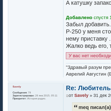
А катушку запако
Добавлено
спустя 
Забыл добавить.
Р-250 у меня сто
нему приставку ..
Жалко ведь его, т
У вас нет необход
"Здравый разум пре
Аврелий Августин (
Re: Любитель
Savely
Сообщения:
79
от
Savely
» 31 дек 2
Зарегистрирован:
26 янв 2015, 05:11
Приоритет:
История радио.
meq писал(а)