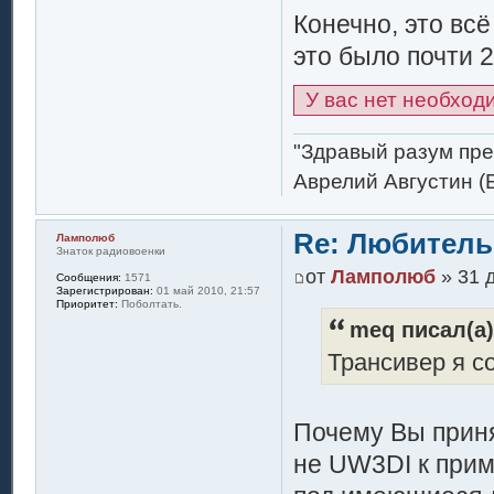
Конечно, это вс
это было почти 2
У вас нет необход
"Здравый разум пре
Аврелий Августин (
Re: Любитель
Ламполюб
Знаток радиовоенки
от
Ламполюб
» 31 д
Сообщения:
1571
Зарегистрирован:
01 май 2010, 21:57
Приоритет:
Поболтать.
meq писал(а)
Трансивер я с
Почему Вы приня
не UW3DI к прим