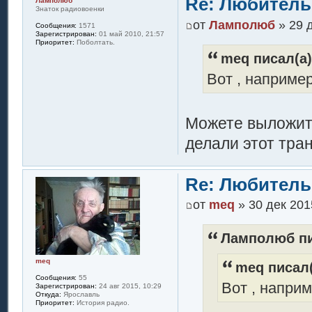
Re: Любитель
Ламполюб
Знаток радиовоенки
от
Ламполюб
» 29 д
Сообщения:
1571
Зарегистрирован:
01 май 2010, 21:57
Приоритет:
Поболтать.
meq писал(а)
Вот , например
Можете выложит
делали этот тра
Re: Любитель
от
meq
» 30 дек 201
Ламполюб пи
meq
meq писал(
Сообщения:
55
Вот , наприм
Зарегистрирован:
24 авг 2015, 10:29
Откуда:
Ярославль
Приоритет:
История радио.