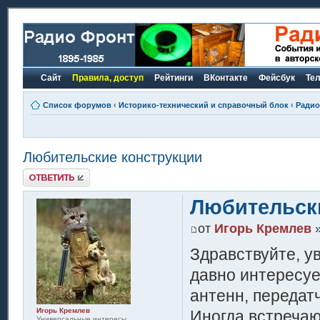
Сайт
Правила, доступ
Рейтинги
ВКонтакте
Фейсбук
Те
Список форумов
‹
Историко-технический и справочный блок
‹
Радио
Любительские конструкции
Ответить
Любительск
от
Игорь Кремлев
»
Здравствуйте, у
давно интересуе
антенн, передат
Игорь Кремлев
Иногда встречаю
Универсальные интересы