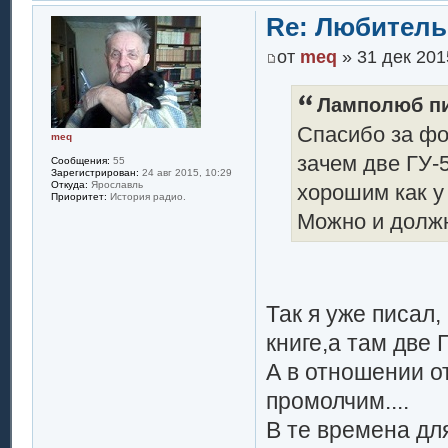
Re: Любитель
от
meq
» 31 дек 201
Ламполюб пи
Спасибо за фо
meq
зачем две ГУ-
Сообщения:
55
Зарегистрирован:
24 авг 2015, 10:29
Откуда:
Ярославль
хорошим как у
Приоритет:
История радио.
Можно и должн
Так я уже писал,
книге,а там две Г
А в отношении о
промолчим....
В те времена дл