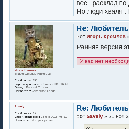
весь расклад по 
Но люди хвалят.
Re: Любитель
от
Игорь Кремлев
»
Ранняя версия э
У вас нет необход
Игорь Кремлев
Универсальные интересы
Сообщения:
952
Зарегистрирован:
23 июл 2009, 16:49
Откуда:
Русский Харьков
Приоритет:
Советское радио.
Re: Любитель
Savely
Сообщения:
79
от
Savely
» 21 ноя 2
Зарегистрирован:
26 янв 2015, 05:11
Приоритет:
История радио.