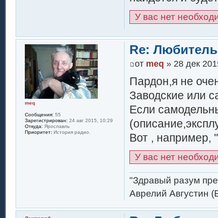
У вас нет необход
Re: Любитель
от
meq
» 28 дек 201
Пардон,я не оче
Заводские или 
meq
Если самодельны
Сообщения:
55
(описание,эксплу
Зарегистрирован:
24 авг 2015, 10:29
Откуда:
Ярославль
Приоритет:
История радио.
Вот , например, 
У вас нет необход
"Здравый разум пре
Аврелий Августин (