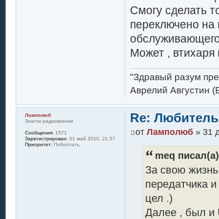
Смогу сделать т
переключено на 
обслуживающего
Может , втихаря 
"Здравый разум пре
Аврелий Августин (
Re: Любитель
Ламполюб
Знаток радиовоенки
от
Ламполюб
» 31 д
Сообщения:
1571
Зарегистрирован:
01 май 2010, 21:57
Приоритет:
Поболтать.
meq писал(а)
За свою жизнь
передатчика и 
цел .)
Далее , был и