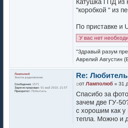
Катушка ГПД из 
"коробкой " из п
По приставке и U
У вас нет необход
"Здравый разум пре
Аврелий Августин (
Re: Любитель
Ламполюб
Знаток радиовоенки
от
Ламполюб
» 31 д
Сообщения:
1571
Зарегистрирован:
01 май 2010, 21:57
Приоритет:
Поболтать.
Спасибо за фото
зачем две ГУ-50
с хорошим как у
тепла. Можно и 