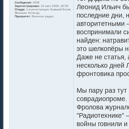
Сообщения:
1838
Леонид Ильич бы
Зарегистрирован:
22 июл 2009, 16:58
Откуда:
1-я регистрация. Бывший Босяк,
Механик, Кочегар.
последние дни, 
Приоритет:
Военное радио.
авторитетными –
воспринимали си
найден: натрави
это шелкопёры н
Даже не статья,
несколько дней 
фронтовика прос
Мы пару раз тут
соврадиопроме. 
Фролова журнало
"Радиотехнике" 
войны говнили и