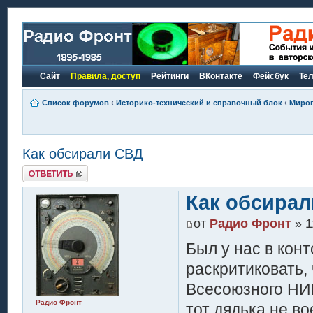
Сайт
Правила, доступ
Рейтинги
ВКонтакте
Фейсбук
Те
Список форумов
‹
Историко-технический и справочный блок
‹
Миров
Как обсирали СВД
Ответить
Как обсира
от
Радио Фронт
» 1
Был у нас в кон
раскритиковать,
Всесоюзного НИИ
Радио Фронт
тот дядька не в