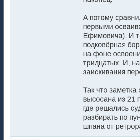
А потому сравни
первыми осваива
Ефимовича). И т
подковёрная бор
на фоне освоени
тридцатых. И, н
заискивания пер
Так что заметка 
высосана из 21 п
где решались су
разбирать по пун
шпана от ретрор
Ответить