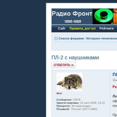
Сайт
Правила, доступ
Рейтинги
Список форумов
‹
Историко-техническ
ПЛ-2 с наушниками
Ответить
П
Ре
Well
Ле
Сообщения:
13678
оф
Зарегистрирован:
22 июл 2009, 15:22
по
Приоритет:
История радио.
Позывной:
"Россия" (1977-1980)
Пр