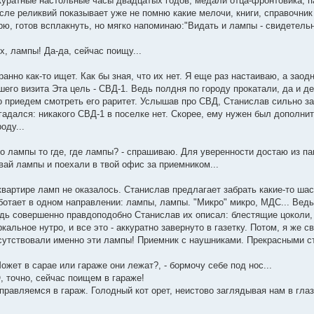
куратные настольные часы двадцатых годов, медали отца-фронтовика, п
сле реликвий показывает уже не помню какие мелочи, книги, справочни
рю, готов всплакнуть, но мягко напоминаю:"Видать и лампы - свидетельни
Ах, лампы! Да-да, сейчас поищу...
ранно как-то ищет. Как бы зная, что их нет. Я еще раз настаиваю, а зао
шего визита Эта цель - СВД-1. Ведь полдня по городу прокатали, да и 
о приедем смотреть его раритет. Услышав про СВД, Станислав сильно за
гадался: никакого СВД-1 в поселке нет. Скорее, ему нужен был дополнит
роду...
Но лампы то где, где лампы? - спрашиваю. Для уверенности достаю из па
вай лампы и поехали в твой офис за приемником...
квартире ламп не оказалось. Станислав предлагает забрать какие-то шас
ботает в одном направлении: лампы, лампы. "Микро" микро, МДС... Ведь н
дь совершенно правдоподобно Станислав их описал: блестящие цоколи,
ркальное нутро, и все это - аккуратно завернуто в газетку. Потом, я же 
сутствовали именно эти лампы! Приемник с наушниками. Прекрасными 
Может в сарае или гараже они лежат?, - бормочу себе под нос...
О, точно, сейчас поищем в гараже!
правляемся в гараж. Голодный кот орет, неистово заглядывая нам в глаз