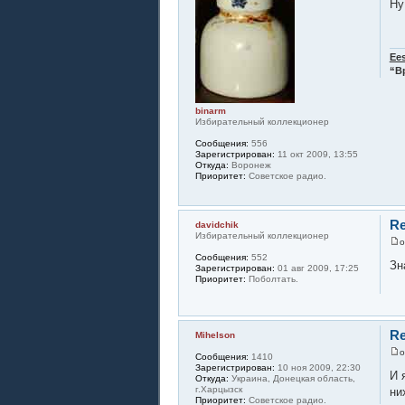
Ну
Ees
“В
binarm
Избирательный коллекционер
Сообщения:
556
Зарегистрирован:
11 окт 2009, 13:55
Откуда:
Воронеж
Приоритет:
Советское радио.
Re
davidchik
Избирательный коллекционер
Сообщения:
552
Зн
Зарегистрирован:
01 авг 2009, 17:25
Приоритет:
Поболтать.
Re
Mihelson
Сообщения:
1410
Зарегистрирован:
10 ноя 2009, 22:30
И 
Откуда:
Украина, Донецкая область,
г.Харцызск
ни
Приоритет:
Советское радио.