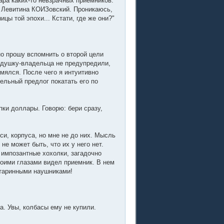
ара каких-то невзрачных приемников.
к Левитина КОИЗовский. Проникаюсь,
цы той эпохи... Кстати, где же они?"
дно прошу вспомнить о второй цели
дедушку-владельца не предупредили,
мялся. После чего я интуитивно
ельный предлог покатать его по
пки доллары. Говорю: бери сразу,
си, корпуса, но мне не до них. Мысль
е может быть, что их у него нет.
 импозантные хохолки, загадочно
своими глазами видел приемник. В нем
старинными наушниками!
а. Увы, колбасы ему не купили.