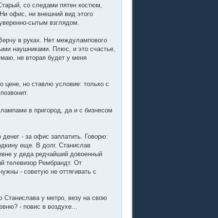
 Старый, со следами пятен костюм,
Ни офис, ни внешний вид этого
 уверенно-сытым взглядом.
 Верчу в руках. Нет междулампового
ными наушниками. Плюс, и это счастье,
маю, не вторая будет у меня
 о цене, но ставлю условие: только с
позвонит.
 лампами в пригород, да и с бизнесом
 денег - за офис заплатить. Говорю:
одкину еще. В долг. Станислав
еревне у деда редчайший довоенный
ый телевизор Рембрандт. От
нужны - советую не оттягивать с
 Станислава у метро, везу на свою
вню? - повис в воздухе...