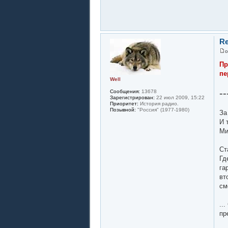
Re
Пр
пе
Well
--
Сообщения:
13678
Зарегистрирован:
22 июл 2009, 15:22
Приоритет:
История радио.
Позывной:
"Россия" (1977-1980)
За
И 
Ми
Ст
Гд
га
вт
см
..
пр