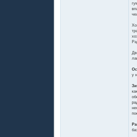
гу
вп
че
Хо
тр
хо
Ра
Дв
ла
Ос
у 
Зи
ка
об
ра
не
по
Ра
ба