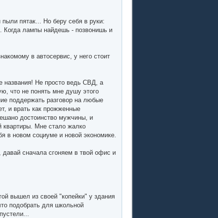
пыли пятак... Но беру себя в руки:
. Когда лампы найдешь - позвонишь и
накомому в автосервис, у него стоит
е названия! Не просто ведь СВД, а
ую, что не понять мне душу этого
ние поддержать разговор на любые
ет, и врать как прожженные
амешано достоинство мужчины, и
й квартиры. Мне стало жалко
я в новом социуме и новой экономике.
а, давай сначала сгоняем в твой офис и
ой вышел из своей "копейки" у здания
что подобрать для школьной
устели...