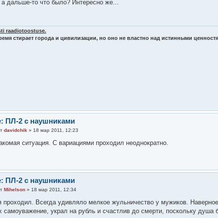
 а дальше-то что было? Интересно же...
ti raadiotoostuse.
ремя стирает города и цивилизации, но оно не властно над истинными ценност
: ПЛ-2 с наушниками
от
davidchik
» 18 мар 2011, 12:23
акомая ситуация. С вариациями проходил неоднократно.
: ПЛ-2 с наушниками
от
Mihelson
» 18 мар 2011, 12:34
я проходил. Всегда удивляло мелкое жульничество у мужиков. Наверное
х самоуважение, украл на рубль и счастлив до смерти, поскольку душа б