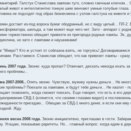
манитарий. Галстук Станислава завязан туго, словно гаечным ключом...
алый живот и интеллигентно тонкую шею венчают умные голубые глаза. 
ловека не подходят под образ бизнесмена с узлом галстука на животе и
зяин достает из-под вороха бумаг ободранный, но с виду целый... ПЛ-2.
ансформатора, шильда, а там может еще чего нет. Зато - аппарат с род
зяин торжественно обещает привезти из пригорода родные лампы. Эх, ду
диолина, но зато с лампами и наушниками!
е "Микро"! Кто ж устоит от соблазна взять, не торгуясь! Договариваемся
мпами. Расстаемся. Станислав обещает, что как привезет лампы - сразу 
ень 2007 года.
Звоню: куда пропал? Отвечает, дескать некогда ехать за
него проблемы...
ма 2007-2008..
.Опять звоню. Чувствую, мужику нужны деньги... Не много
кие проблемы? Поехали за лампами, и будут тебе деньги... Не хватит - п
ещает позвонить, когда сможет поехать. Еще говорит, что есть в его д
диоприемник СВД-1 (клянется, что своими глазами видел) и послевоенн
ожиданности приседаю... Обещаю за СВД-1 много денег, и если они ему 
ездкой. Жду.
нняя весна 2008 года.
Звоню инициатитвно, приглашаю в гости. Забираю
зу. Угощаю, показываю раритеты. Но... главный вопрос: когда едем в дере