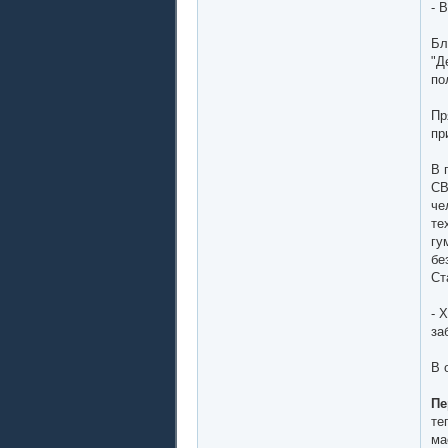
- 
Бл
"Д
по
Пр
пр
В 
СВ
че
те
гу
бе
Ст
- 
за
В 
Пе
те
ма