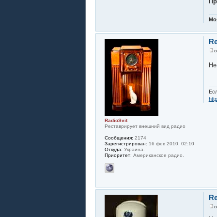
Пр
Мо
Re
Не
Есл
htt
RadioSvit
Реставрирует внешний вид радио
Сообщения:
2174
Зарегистрирован:
16 фев 2010, 02:10
Откуда:
Украина.
Приоритет:
Американское радио.
Re