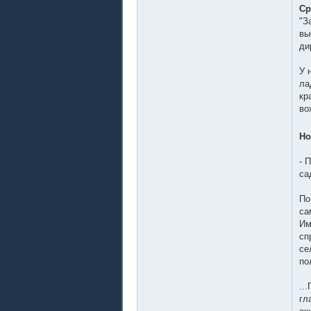
Ср
"З
вы
ди
У 
ла
кр
во
Но
- 
са
По
са
Им
сп
се
по
..
гл