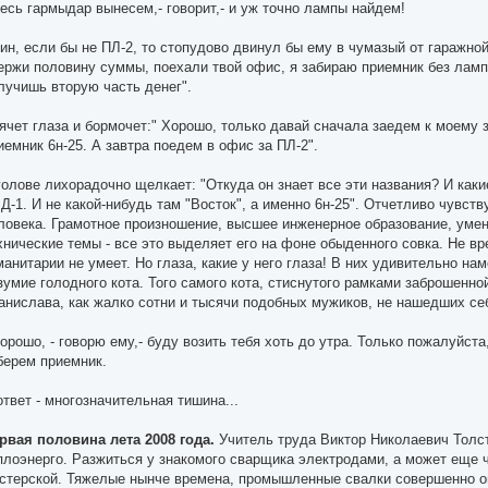
Весь гармыдар вынесем,- говорит,- и уж точно лампы найдем!
ин, если бы не ПЛ-2, то стопудово двинул бы ему в чумазый от гаражной 
ержи половину суммы, поехали твой офис, я забираю приемник без ламп
лучишь вторую часть денег".
ячет глаза и бормочет:" Хорошо, только давай сначала заедем к моему з
иемник 6н-25. А завтра поедем в офис за ПЛ-2".
голове лихорадочно щелкает: "Откуда он знает все эти названия? И каки
Д-1. И не какой-нибудь там "Восток", а именно 6н-25". Отчетливо чувств
ловека. Грамотное произношение, высшее инженерное образование, уме
хнические темы - все это выделяет его на фоне обыденного совка. Не вр
манитарии не умеет. Но глаза, какие у него глаза! В них удивительно н
зумие голодного кота. Того самого кота, стиснутого рамками заброшенно
анислава, как жалко сотни и тысячи подобных мужиков, не нашедших себ
Хорошо, - говорю ему,- буду возить тебя хоть до утра. Только пожалуйст
берем приемник.
ответ - многозначительная тишина...
рвая половина лета 2008 года.
Учитель труда Виктор Николаевич Толст
плоэнерго. Разжиться у знакомого сварщика электродами, а может еще 
стерской. Тяжелые нынче времена, промышленные свалки совершенно оп