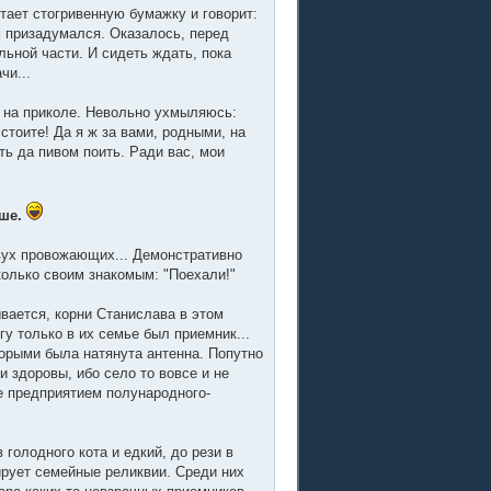
тает стогривенную бумажку и говорит:
ом призадумался. Оказалось, перед
льной части. И сидеть ждать, пока
чи...
а на приколе. Невольно ухмыляюсь:
стоите! Да я ж за вами, родными, на
ть да пивом поить. Ради вас, мои
ьше.
двух провожающих... Демонстративно
колько своим знакомым: "Поехали!"
ывается, корни Станислава в этом
у только в их семье был приемник...
торыми была натянута антенна. Попутно
и здоровы, ибо село то вовсе и не
ре предприятием полународного-
голодного кота и едкий, до рези в
ирует семейные реликвии. Среди них