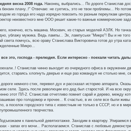
едняя весна 2008 года.
Наконец, выбрались... По дороге Станислав дос
а бензин плачу..!" Отвечаю: не суетись, это не твои проблемы... Но пот
ездом из города его надо изрядно повозить по разным переулкам центра
ректор неизвестного мне ООО решит какие-то важные коммерческие зада
него, конечно, есть машина. Москвич, из старых моделей АЗЛК. Но тачк
дно, ублажу мужика. Ведь лампы... Эх, лампуськи "Микро"! Вы и не того 
ай света помчусь, всю ораву Станислава Викторовича готов до утра ката
жделенные Микро...
 все это, господа - прелюдия. Если интересно - поехали читать дал
Поехали..! Станислав чинно выходит из очередного офиса в окружении 
дится, стараясь хлопнуть дверью и еще раз командуя не столько мне, с
 дороге немного стих, перевел дух и рассказал историю аппарата. Оказ
мом селе. Здесь после революции его дед был старостой. И на всю округ
енно этот ПЛ-2. Станислав отчетливо помнит сарай и дерево, между ко
рашиваю про голодомор и прочее... К счастью, в их селе все были живы 
ло, а поселок городского типа с известным не только в СССР, но и в ми
лупромышленного творчества.
.Подъезжаем к панельной девятиэтажке. Заходим в квартиру. Упираемся в 
азах - запах его мочи... Располагаемся. Станислав с любовью демонстр