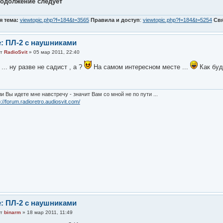
одолжение следует
я тема:
viewtopic.php?f=184&t=3565
Правила и доступ
:
viewtopic.php?f=184&t=5254
Св
: ПЛ-2 с наушниками
от
RadioSvit
» 05 мар 2011, 22:40
 ... ну разве не садист , а ?
На самом интересном месте ...
Как буд
и Вы идете мне навстречу - значит Вам со мной не по пути ...
p://forum.radioretro.audiosvit.com/
: ПЛ-2 с наушниками
от
binarm
» 18 мар 2011, 11:49