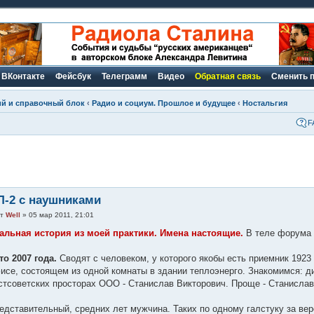
ВКонтакте
Фейсбук
Телеграмм
Видео
Обратная связь
Сменить 
ий и справочный блок
‹
Радио и социум. Прошлое и будущее
‹
Ностальгия
F
Л-2 с наушниками
от
Well
» 05 мар 2011, 21:01
альная история из моей практики. Имена настоящие.
В теле форума 
то 2007 года.
Сводят с человеком, у которого якобы есть приемник 1923
исе, состоящем из одной комнаты в здании теплоэнерго. Знакомимся: д
стсоветских просторах ООО - Станислав Викторович. Проще - Станислав
едставительный, средних лет мужчина. Таких по одному галстуку за верс