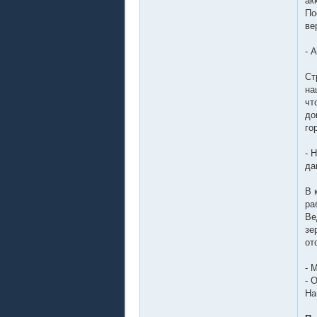
ак
По
ве
- 
Ст
на
чт
до
го
- 
да
В 
ра
Ве
зе
от
- 
- 
На