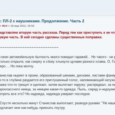
: ПЛ-2 с наушниками. Продолжение. Часть 2
от
Well
» 18 мар 2011, 16:52
едставляю вторую часть рассказа. Перед тем как приступить к ее ч
рвую часть. В ней сегодня сделаны существенные поправки.
---------------------------------
 свою автомобильную бытность много повидал гаражей... Но такого - ни 
только открыли, как сверху и сбоку хлынуло цунами разного хлама. О, Г
кро.... Но пока молчу.
анислав ныряет в проем, образованный шинами, дисками, листами фане
е-то в глубине раздается его приглушенный голос, напоминающий натуж
ража что-то трещит и щелкает, затем вылетает наружу: распредвал, за 
ороклассного немца, за немцем какая-то одежда. Пыль, смрад и недоуме
отреть все это? Но надежда, надежда умирает последне.
. Спустя несколько минут Станислав выползает, разводя руками: "Не наше
едлагает мне как-нибудь приехать поутру.