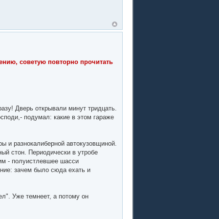
тению, советую повторно прочитать
разу! Дверь открывали минут тридцать.
осподи,- подумал: какие в этом гараже
ры и разнокалиберной автокузовщиной.
ный стон. Периодически в утробе
ним - полуистлевшее шасси
ние: зачем было сюда ехать и
л". Уже темнеет, а потому он