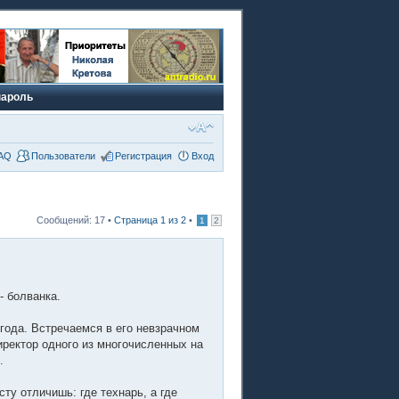
пароль
AQ
Пользователи
Регистрация
Вход
Сообщений: 17 •
Страница
1
из
2
•
1
2
- болванка.
 года. Встречаемся в его невзрачном
иректор одного из многочисленных на
.
ту отличишь: где технарь, а где