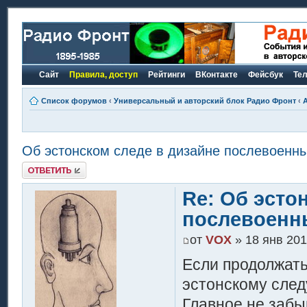
Сайт
Правила, доступ
Рейтинги
ВКонтакте
Фейсбук
Те
Список форумов
‹
Универсальный и авторский блок Радио Фронт
‹
Об эстонском следе в дизайне послевоенны
Ответить
Re: Об эсто
послевоенн
от
VOX
» 18 янв 201
Если продолжать 
эстонскому следу
Главное не забы