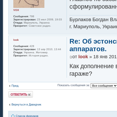
сформулированн
VOX
Сообщения:
798
Бурлаков Богдан В
Зарегистрирован:
23 июл 2009, 19:03
Откуда:
Мариуполь, Украина
г. Мариуполь, Украи
Приоритет:
Советское радио.
Re: Об эстон
look
Сообщения:
428
аппаратов.
Зарегистрирован:
13 апр 2010, 13:44
Откуда:
Украина. Житомир.
от
look
» 18 янв 201
Приоритет:
История радио.
Как дополнение в
гараже?
Показать сообщения за:
Пред.
Ответить
Вернуться в Давидчик
Список форумов