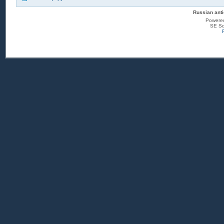
Russian anti
Powere
SE Sq