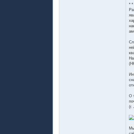
* *
Ра
яв
ха
на
ам
Сл
не
кв
На
(Н
Ин
сн
от
О 
по
(г
Мы
са