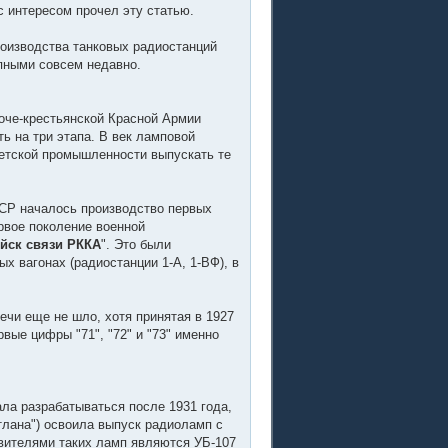
с интересом прочел эту статью.
роизводства танковых радиостанций
упными совсем недавно.
оче-крестьянской Красной Армии
ь на три этапа. В век ламповой
етской промышленности выпускать те
ССР началось производство первых
рвое поколение военной
йск связи РККА
". Это были
 вагонах (радиостанции 1-А, 1-ВФ), в
ечи еще не шло, хотя принятая в 1927
ые цифры "71", "72" и "73" именно
ала разрабатываться после 1931 года,
тлана") освоила выпуск радиоламп с
ителями таких ламп являются УБ-107