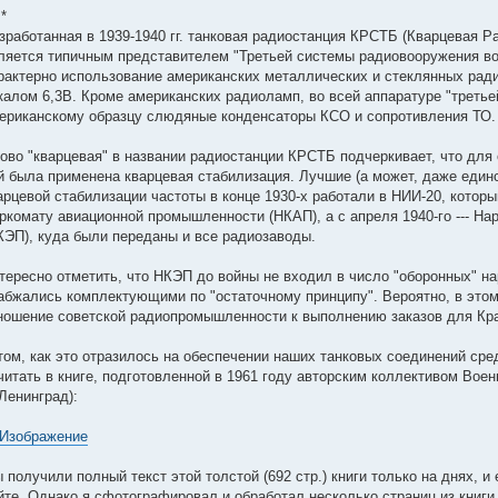
 *
зработанная в 1939-1940 гг. танковая радиостанция КРСТБ (Кварцевая Р
ляется типичным представителем "Третьей системы радиовооружения во
рактерно использование американских металлических и стеклянных рад
калом 6,3В. Кроме американских радиоламп, во всей аппаратуре "треть
ериканскому образцу слюдяные конденсаторы КСО и сопротивления ТО.
ово "кварцевая" в названии радиостанции КРСТБ подчеркивает, что для
й была применена кварцевая стабилизация. Лучшие (а может, даже един
арцевой стабилизации частоты в конце 1930-х работали в НИИ-20, которы
ркомату авиационной промышленности (НКАП), а с апреля 1940-го --- Н
КЭП), куда были переданы и все радиозаводы.
тересно отметить, что НКЭП до войны не входил в число "оборонных" на
абжались комплектующими по "остаточному принципу". Вероятно, в этом
ношение советской радиопромышленности к выполнению заказов для Кра
том, как это отразилось на обеспечении наших танковых соединений ср
читать в книге, подготовленной в 1961 году авторским коллективом Вое
. Ленинград):
 получили полный текст этой толстой (692 стр.) книги только на днях, и
йте. Однако я сфотографировал и обработал несколько страниц из книги,