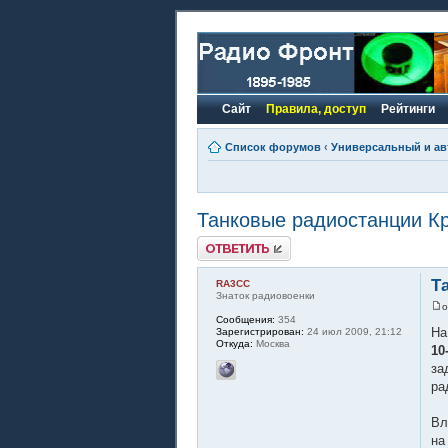
Сайт
Правила, доступ
Рейтинги
Список форумов
‹
Универсальный и ав
Танковые радиостанции К
Ответить
Т
RA3CC
Знаток радиовоенки
Сообщения:
354
На
Зарегистрирован:
24 июл 2009, 21:12
Откуда:
Москва
10
за
ра
Вл
на