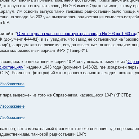
ановится понятна и причина появления достаточно примитивной (на фоне
Р
, которую стал выпускать завод No.203 имени Орджоникидзе, к тому в
Сарапул. Им освоить выпуск таких танковых радиостанций было проще, 
енно на заводе No.203 уже выпускалась радиостанция самолета-истреб
я 9-Р.
читайте "
Отчет отдела главного конструктора завода No.203 за 1943 год
К (документ
4-44-01
), и вы увидите, что завод не остановился на "базово
апир"), а продолжил ее развитие, создав известные танковые радиостанци
также малоизвестный вариант 9-РУ ("Тапир-У").
звращаясь к радиостанциям серии 10-Р, хочу показать рисунок из "
Справ
диостанциям
" издания 1943 года (документ 1-43-02), где изображен перв
СТБ). Реальных фотографий этого раннего варианта сегодня, похоже, уж
т пара выдержек из того же Справочника, касающихся 10-Р (КРСТБ):
 наконец, вот замечательный фрагмент того же описания, где перечисле
едшественницы, танковой радиостанции 10-Р: