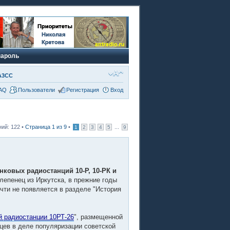
пароль
A3CC
AQ
Пользователи
Регистрация
Вход
ий: 122 •
Страница
1
из
9
•
...
1
2
3
4
5
9
нковых радиостанций 10-Р, 10-РК и
лепенец из Иркутска, в прежние годы
чти не появляется в разделе "История
й радиостанции 10РТ-26
", размещенной
цев в деле популяризации советской