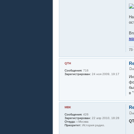
На
ос
Вп
ма
73 
Re
QTH
Сообщения:
716
Зарегистрирован:
24 ноя 2009, 19:17
Ин
фо
бы
в 
Re
МВК
Сообщения:
426
Зарегистрирован:
22 апр 2010, 18:28
Q
Откуда:
г.Москва
Приоритет:
История радио.