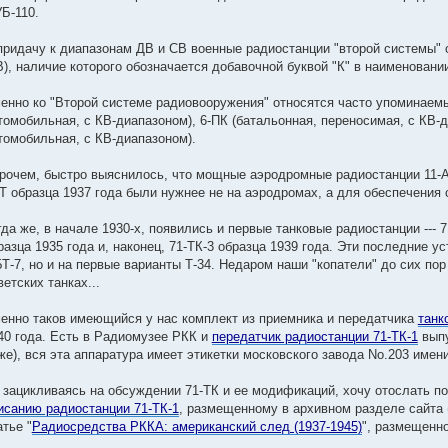
УБ-110.
придачу к диапазонам ДВ и СВ военные радиостанции "второй системы" 
В), наличие которого обозначается добавочной буквой "К" в наименовани
енно ко "Второй системе радиовооружения" относятся часто упоминаемы
томобильная, с КВ-диапазоном), 6-ПК (батальонная, переносимая, с КВ-д
томобильная, с КВ-диапазоном).
рочем, быстро выяснилось, что мощные аэродромные радиостанции 11-АК 
Т образца 1937 года были нужнее не на аэродромах, а для обеспечения 
гда же, в начале 1930-х, появились и первые танковые радиостанции --- 7
разца 1935 года и, наконец, 71-ТК-3 образца 1939 года. Эти последние у
БТ-7, но и на первые варианты Т-34. Недаром наши "копатели" до сих пор
ветских танках...
енно таков имеющийся у нас комплект из приемника и передатчика
танк
40 года. Есть в Радиомузее РКК и
передатчик радиостанции 71-ТК-1
выпу
же), вся эта аппаратура имеет этикетки московского завода No.203 име
 зацикливаясь на обсуждении 71-ТК и ее модификаций, хочу отослать по
исанию радиостанции 71-ТК-1
, размещенному в архивном разделе сайта
атье "
Радиосредства РККА: американский след (1937-1945)
", размещенно