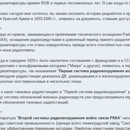
диоаппаратуры времен ВОВ и первых послевоенных лет. Я сам когда-то 
нако сегодня мне хотелось бы заново изложить историю разработки и п
я Красной Армии в 1933-1945 гг., опираясь на документы, ставшие дост
 *
еди историков, занимающихся проблемами технического оснащения Раб
ККА), оснащение радиосредствами в довоенный период принято разделят
диоаппаратуры эти этапы определялись прежде всего способностью сов
и иные радиолампы.
гда в середине 1920-х было заключено соглашение с французами и в С
диоламп с вольфрамовыми катодами ("Микро" и других), появилось и пе
диоаппаратуры, так называемая "
Первая система радиовооружения во
омоздкие радиостанции диапазона ДВ, размещавшиеся в железнодорожных
уколках или переносимые в нескольких тюках.
 о каких танковых радиостанциях в "Первой системе радиовооружения" р
ду система обозначений военных радиосредств уже предусматривала перв
я обозначения танковых радиостанций.
 *
паратура "
Второй системы радиовооружения войск связи РККА
" нач
гда советская промышленность (прежде всего ленинградский завод "Све
лее эффективными бариевыми катодами. Наиболее известными представ