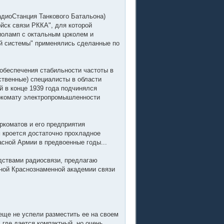
адиоСтанция Танкового Батальона)
йск связи РККА", для которой
иоламп с октальным цоколем и
ей системы" применялись сделанные по
 обеспечения стабильности частоты в
ственные) специалисты в области
й в конце 1939 года подчинялся
аркомату электропромышленности
ркоматов и его предприятия
 кроется достаточно прохладное
сной Армии в предвоенные годы...
едствами радиосвязи, предлагаю
нной Краснознаменной академии связи
 еще не успели разместить ее на своем
 где дается компактный, но очень