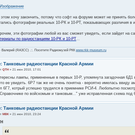
 этом хочу закончить, потому что софт на форуме может не принять боле
тались фотографии реальных 10-РК и 10-РТ, показывающих различия в и
рочем, эти фотографии любой из вас сможет увидеть, если зайдет на с
териалы по радиостанциям 10-РК и 10-РТ
...
- Валерий (RA3CC) .::. Посетите Радиомузей РКК
www.rkk-museum.ru
: Танковые радиостанции Красной Армии
от
QTH
» 21 июн 2010, 17:01
тересны лампы, примененные в первых 10-Р, упомянута загадочная 6Д1 в
то ее увидеть. 6Р7 так же не очень понятна - вероятно имелась ввиду а
л 6Г7, котрый успешно трудился в приемнике РСИ-4. Любопытно посмотр
"Справочнике по войскомым и танковым..." уже исправленная схема под 
: Танковые радиостанции Красной Армии
от
МВК
» 21 июн 2010, 23:24
TH