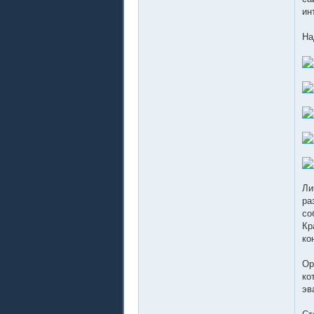
ин
На
Ли
ра
со
Кр
ко
Ор
ко
эв