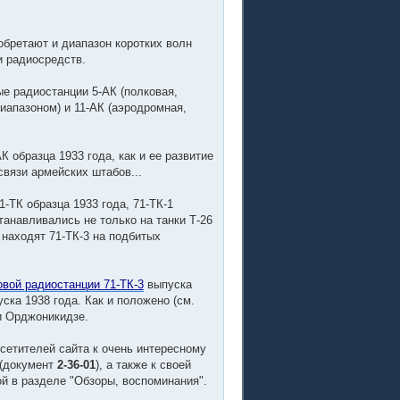
обретают и диапазон коротких волн
и радиосредств.
е радиостанции 5-АК (полковая,
иапазоном) и 11-АК (аэродромная,
образца 1933 года, как и ее развитие
связи армейских штабов...
1-ТК образца 1933 года, 71-ТК-1
станавливались не только на танки Т-26
 находят 71-ТК-3 на подбитых
овой радиостанции 71-ТК-3
выпуска
ска 1938 года. Как и положено (см.
ни Орджоникидзе.
сетителей сайта к очень интересному
 (документ
2-36-01
), а также к своей
й в разделе "Обзоры, воспоминания".