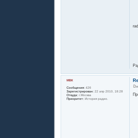
ra
Ра
Re
МВК
Сообщения:
426
Зарегистрирован:
22 апр 2010, 18:28
Пр
Откуда:
г.Москва
Приоритет:
История радио.