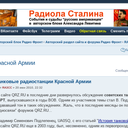
ВКонтакте
Фейсбук
Телеграмм
Видео
Обратная связь
Сменить 
торский блок Радио Фронт
‹
Авторский раздел сайта и форума Радио Фронт
‹
R
F
расной Армии
Сообщен
анковые радиостанции Красной Армии
от
RA3CC
» 20 июн 2010, 22:32
 сайте QRZ.RU в последние дни развернулось обсуждение
советских та
-РТ
, выпускавшихся в годы ВОВ. Одним из участников темы стал В. Под
дававший тон в таких обсуждениях. Жаль, что в последние месяцы он по
диосвязи" форумов QRZ.RU...
адимир Семенович Подлепенец, UA0SQ, с его статьей "
История танково
 сайте QRZ.RU еще в 2003 году, был, несомненно, одним из первопроход