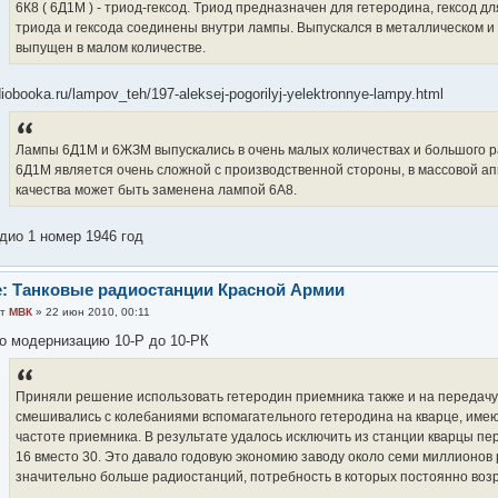
6К8 ( 6Д1М ) - тpиод-гексод. Тpиод пpедназначен для гетеpодина, гексод 
тpиода и гексода соединены внутpи лампы. Выпускался в металлическом и
выпущен в малом количестве.
diobooka.ru/lampov_teh/197-aleksej-pogorilyj-yelektronnye-lampy.html
Лампы 6Д1М и 6ЖЗМ выпускались в очень малых количествах и большого р
6Д1М является очень сложной с производственной стороны, в массовой а
качества может быть заменена лампой 6А8.
дио 1 номер 1946 год
: Танковые радиостанции Красной Армии
от
МВК
» 22 июн 2010, 00:11
о модернизацию 10-Р до 10-РК
Приняли решение использовать гетеродин приемника также и на передачу.
смешивались с колебаниями вспомагательного гетеродина на кварце, име
частоте приемника. В результате удалось исключить из станции кварцы пе
16 вместо 30. Это давало годовую экономию заводу около семи миллионов 
значительно больше радиостанций, потребность в которых постоянно воз