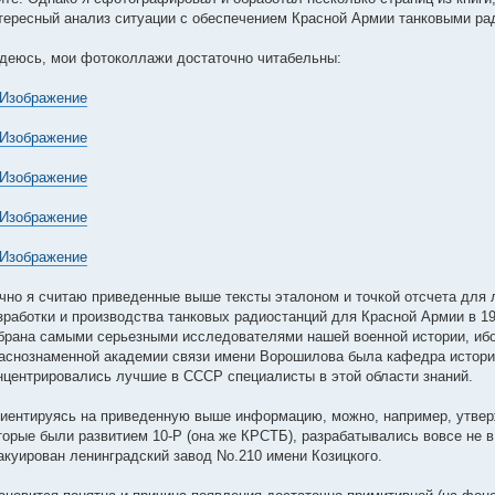
тересный анализ ситуации с обеспечением Красной Армии танковыми ради
деюсь, мои фотоколлажи достаточно читабельны:
чно я считаю приведенные выше тексты эталоном и точкой отсчета для
зработки и производства танковых радиостанций для Красной Армии в 19
брана самыми серьезными исследователями нашей военной истории, ибо
аснознаменной академии связи имени Ворошилова была кафедра истории
нцентрировались лучшие в СССР специалисты в этой области знаний.
иентируясь на приведенную выше информацию, можно, например, утверж
торые были развитием 10-Р (она же КРСТБ), разрабатывались вовсе не в
акуирован ленинградский завод No.210 имени Козицкого.