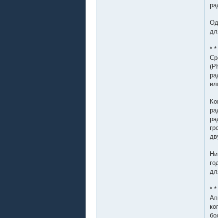
ра
Од
дл
* *
Ср
(Р
ра
ил
Ко
ра
ра
гр
дв
Ни
го
дл
* *
Ап
ко
бо