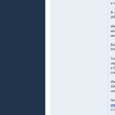
и 
В 
(К
Им
ав
ав
Вп
РА
То
об
и 
со
Им
19
ни
Не
оп
ст