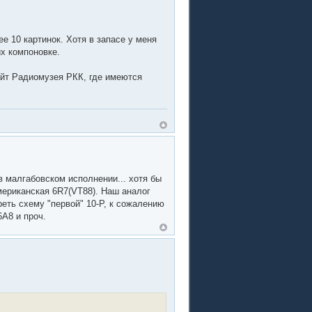
е 10 картинок. Хотя в запасе у меня
х компоновке.
айт Радиомузея РКК, где имеются
 малгабовском исполнении... хотя бы
мериканская 6R7(VT88). Наш аналог
еть схему "первой" 10-Р, к сожалению
6А8 и проч.