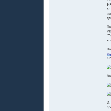
Ст
9-
в 
им
дл
По
РК
"Т
а 
Во
ра
КР
Во
И,
пр