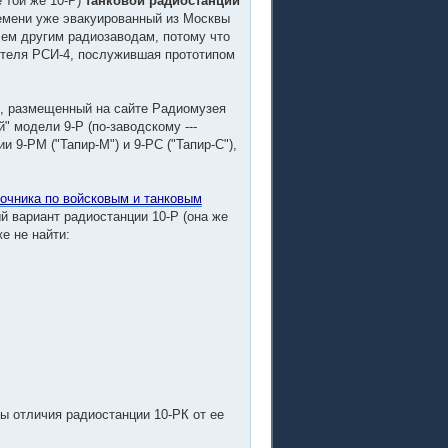
 той же 10-Р)
танковой радиостанции
ремени уже эвакуированный из Москвы
чем другим радиозаводам, потому что
ителя РСИ-4, послужившая прототипом
", размещенный на сайте Радиомузея
й" модели 9-Р (по-заводскому ---
и 9-РМ ("Тапир-М") и 9-РС ("Тапир-С"),
очника по войсковым и танковым
ый вариант радиостанции 10-Р (она же
е не найти:
ны отличия радиостанции 10-РК от ее