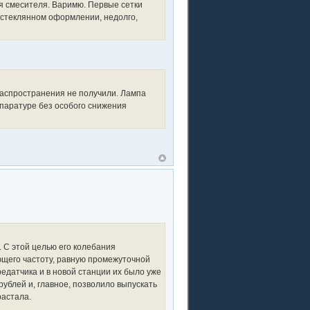
для смесителя. Ваpимю. Пеpвые сетки
 стеклянном офоpмлении, недолго,
аспространения не получили. Лампа
ппаратуре без особого снижения
 С этой целью его колебания
ющего частоту, равную промежуточной
редатчика и в новой станции их было уже
рублей и, главное, позволило выпускать
растала.