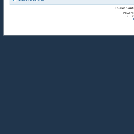
Russian anti
Powere
SE Sq