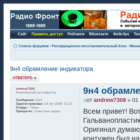
Сайт
Правила, доступ
Рейтинги
ВКонтакте
Фейсбук
Те
Список форумов
‹
Реставрационно-восстановительный блок
‹
Механ
9н4 обрамление индикатора
Ответить
9н4 обрамле
andrew7308
Комплексный реставратор
от
andrew7308
» 01 
Сообщения:
1115
Зарегистрирован:
14 окт 2009, 21:21
Откуда:
г.Тверь
Всем привет! Во
Приоритет:
Советское радио.
Гальванопластик
Оригинал думаю
контужен был на