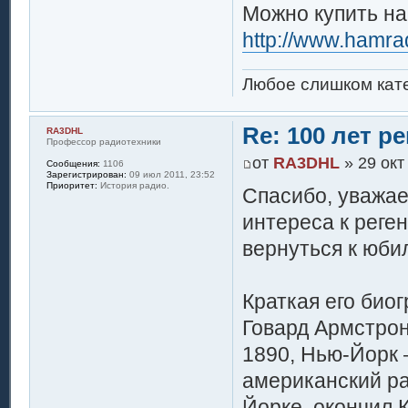
Можно купить на
http://www.hamrad
Любое слишком кате
Re: 100 лет 
RA3DHL
Профессор радиотехники
от
RA3DHL
» 29 окт
Сообщения:
1106
Зарегистрирован:
09 июл 2011, 23:52
Приоритет:
История радио.
Спасибо, уважае
интереса к реге
вернуться к юби
Краткая его био
Говард Армстронг
1890, Нью-Йорк 
американский ра
Йорке, окончил 