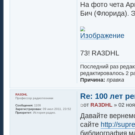
На фото чета Ар
Бич (Флорида). 
73! RA3DHL
Последний раз реда
редактировалось 2 ра
Причина:
правка
Re: 100 лет 
RA3DHL
Профессор радиотехники
от
RA3DHL
» 02 ноя
Сообщения:
1106
Зарегистрирован:
09 июл 2011, 23:52
Приоритет:
История радио.
Давайте вернемс
сайте
http://supr
библиография ма