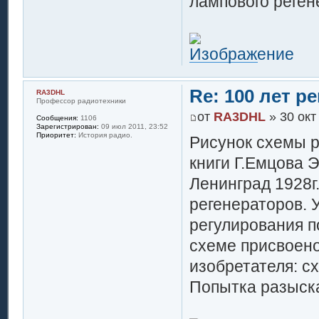
лампового регене
Re: 100 лет 
RA3DHL
Профессор радиотехники
от
RA3DHL
» 30 окт
Сообщения:
1106
Зарегистрирован:
09 июл 2011, 23:52
Приоритет:
История радио.
Рисунок схемы р
книги Г.Емцова 
Ленинград 1928г
регенераторов. 
регулирования п
схеме присвоено
изобретателя: с
Попытка разыска