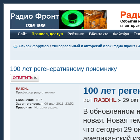
Сайт
Правила, доступ
Рейтинги
ВКонтакте
Фейсбук
Те
Список форумов
‹
Универсальный и авторский блок Радио Фронт
‹
100 лет регенеративному приемнику
Ответить
100 лет рег
RA3DHL
Профессор радиотехники
от
RA3DHL
» 29 окт
Сообщения:
1106
Зарегистрирован:
09 июл 2011, 23:52
Приоритет:
История радио.
В обновленном 
новая. Новая тем
что сегодня 29 о
американский из