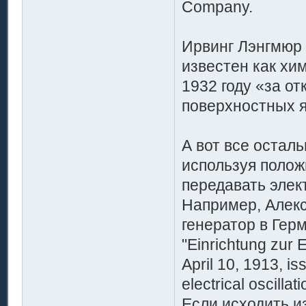
Company.
Ирвинг Лэнгмюр 
известен как хи
1932 году «за о
поверхностных я
А вот все остал
используя полож
передавать элек
Например, Алекс
генератор в Герм
"Einrichtung zur
April 10, 1913, i
electrical oscillati
Если исходить из