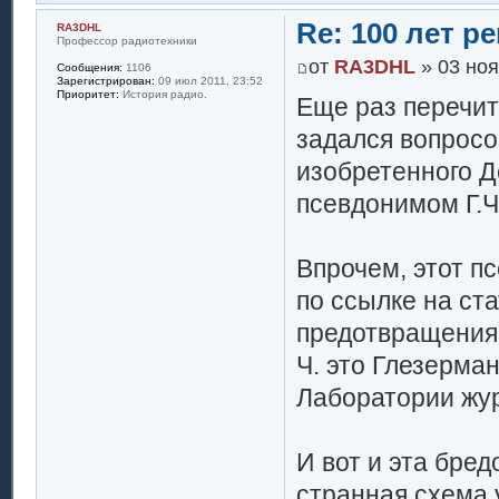
Re: 100 лет 
RA3DHL
Профессор радиотехники
от
RA3DHL
» 03 ноя
Сообщения:
1106
Зарегистрирован:
09 июл 2011, 23:52
Приоритет:
История радио.
Еще раз перечит
задался вопросо
изобретенного Д
псевдонимом Г.Ч
Впрочем, этот п
по ссылке на ст
предотвращения 
Ч. это Глезерман
Лаборатории жу
И вот и эта бред
странная схема у