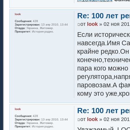
Re: 100 лет 
look
Сообщения:
428
от
look
» 02 ноя 201
Зарегистрирован:
13 апр 2010, 13:44
Откуда:
Украина. Житомир.
Приоритет:
История радио.
Если историческ
навсегда.Имя Са
крайне редко.Он
конечно,техниче
пара кого можно
регулятора,напр
паровозам.А фа
кому это уже,кр
Re: 100 лет 
look
Сообщения:
428
от
look
» 02 ноя 201
Зарегистрирован:
13 апр 2010, 13:44
Откуда:
Украина. Житомир.
Приоритет:
История радио.
Уважаемый, LOO