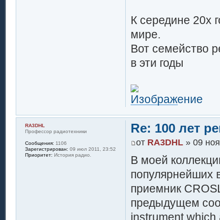
К середине 20х 
мире.
Вот семейство р
в эти годы
Re: 100 лет 
RA3DHL
Профессор радиотехники
от
RA3DHL
» 09 ноя
Сообщения:
1106
Зарегистрирован:
09 июл 2011, 23:52
Приоритет:
История радио.
В моей коллекции
популярнейших 
приемник CROSLE
предыдущем сооб
instrument which