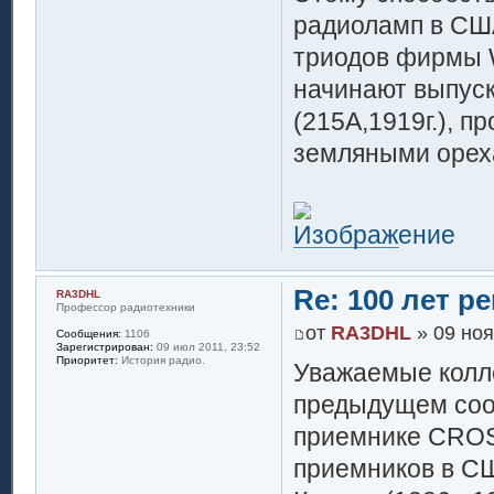
радиоламп в США
триодов фирмы We
начинают выпус
(215A,1919г.), 
земляными ореха
Re: 100 лет 
RA3DHL
Профессор радиотехники
от
RA3DHL
» 09 ноя
Сообщения:
1106
Зарегистрирован:
09 июл 2011, 23:52
Приоритет:
История радио.
Уважаемые колле
предыдущем соо
приемнике CROS
приемников в СШ