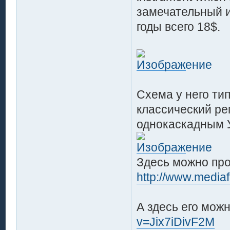
замечательный ин
годы всего 18$.
Схема у него ти
классический ре
однокаскадным 
Здесь можно про
http://www.media
А здесь его мож
v=Jix7iDivF2M