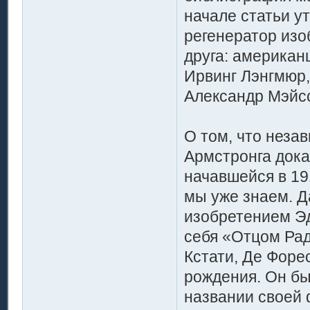
начале статьи у
регенератор изо
друга: американ
Ирвинг Лэнгмюр,
Александр Мэйсс
О том, что неза
Армстронга дока
начавшейся в 19
мы уже знаем. Д
изобретением Эд
себя «Отцом Рад
Кстати, Де Форес
рождения. Он бы
названии своей 