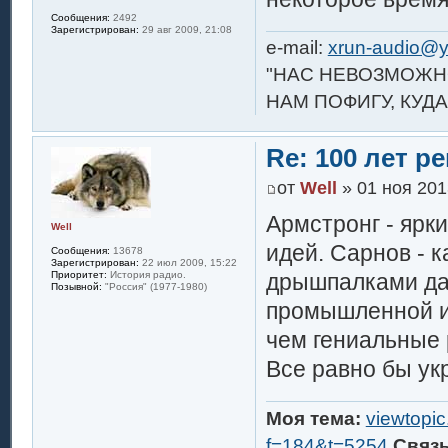
Сообщения:
2492
Зарегистрирован:
29 авг 2009, 21:08
e-mail:
xrun-audio@y
"НАС НЕВОЗМОЖНО
НАМ ПОФИГУ, КУДА
Re: 100 лет 
от
Well
» 01 ноя 201
Армстронг - ярк
Well
идей. Сарнов - 
Сообщения:
13678
Зарегистрирован:
22 июл 2009, 15:22
дрышпалками даж
Приоритет:
История радио.
Позывной:
"Россия" (1977-1980)
промышленной и
чем гениальные 
Все равно бы укр
Моя тема:
viewtopi
f=184&t=5254
Связ