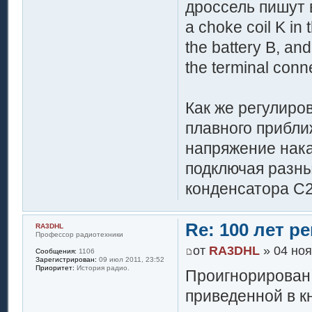
дроссель пишут 
a choke coil K in 
the battery B, an
the terminal conn
Как же регулиро
плавного прибли
напряжение нака
подключая разны
конденсатора С2
Re: 100 лет 
RA3DHL
Профессор радиотехники
от
RA3DHL
» 04 ноя
Сообщения:
1106
Зарегистрирован:
09 июл 2011, 23:52
Приоритет:
История радио.
Проигнорирован 
приведенной в к