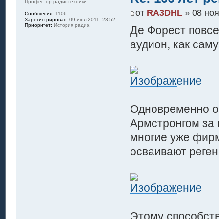
Профессор радиотехники
от
RA3DHL
» 08 ноя
Сообщения:
1106
Зарегистрирован:
09 июл 2011, 23:52
Приоритет:
История радио.
Де Форест повсе
аудион, как сам
Одновременно о
Армстронгом за 
многие уже фир
осваивают реген
Этому способств