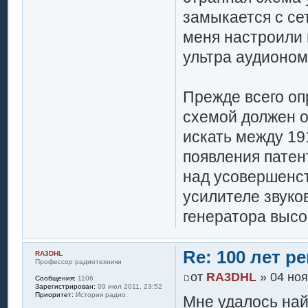
замыкается с се
меня настроили 
ультра аудионом
Прежде всего оп
схемой должен о
искать между 19
появления патен
над усовершенст
усилителе звуков
генератора высо
Re: 100 лет 
RA3DHL
Профессор радиотехники
от
RA3DHL
» 04 ноя
Сообщения:
1106
Зарегистрирован:
09 июл 2011, 23:52
Приоритет:
История радио.
Мне удалось най