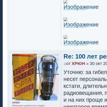
Re: 100 лет 
от
ХРЮН
» 30 окт 2
Уточню: за гибел
несет персональ
кстати, длитель
радиовещания, п
и на них проще 
ХРЮН
некоторое время
Немецкое довоенное радио