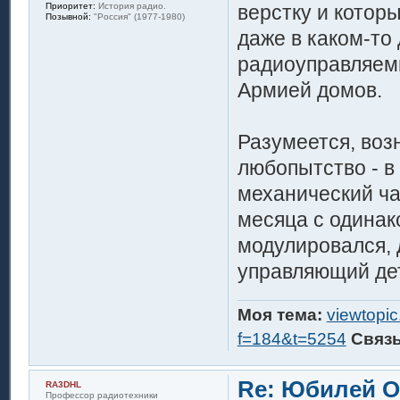
верстку и котор
Приоритет:
История радио.
Позывной:
"Россия" (1977-1980)
даже в каком-то
радиоуправляем
Армией домов.
Разумеется, воз
любопытство - в
механический ча
месяца с одина
модулировался,
управляющий дет
Моя тема:
viewtopi
f=184&t=5254
Связ
Re: Юбилей 
RA3DHL
Профессор радиотехники