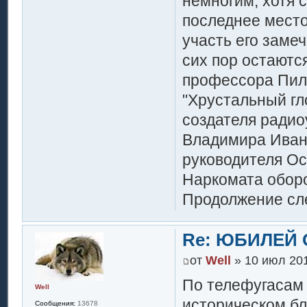
немногим, хотя 
последнее место
участь его заме
сих пор остаютс
профессора Пиль
"Хрустальный гл
создателя ради
Владимира Иван
руководителя Ос
Наркомата обор
Продолжение сле
Re: ЮБИЛЕЙ 
от
Well
» 10 июл 201
По телефугасам 
Well
историческом бл
Сообщения:
13678