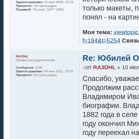
Зарегистрирован:
22 июл 2009, 15:22
только макеты, 
Приоритет:
История радио.
Позывной:
"Россия" (1977-1980)
понял - на картин
Моя тема:
viewtopi
f=184&t=5254
Связ
Re: Юбилей 
RA3DHL
Профессор радиотехники
от
RA3DHL
» 10 июл
Сообщения:
1106
Зарегистрирован:
09 июл 2011, 23:52
Приоритет:
История радио.
Спасибо, уважае
Продолжим расс
Владимиром Иван
биографии. Влад
1882 года в селе
году окончил Ми
году переехал н