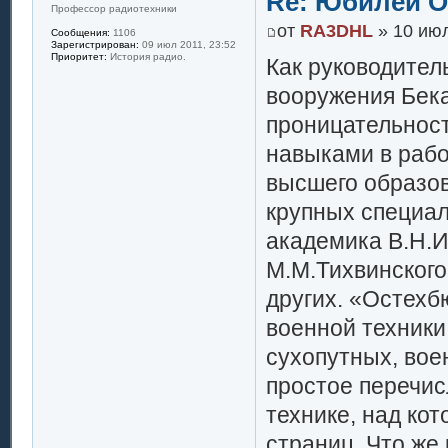
Re: Юбилей 
Профессор радиотехники
от
RA3DHL
» 10 июл
Сообщения:
1106
Зарегистрирован:
09 июл 2011, 23:52
Приоритет:
История радио.
Как руководител
вооружения Бека
проницательнос
навыками в работ
высшего образов
крупных специал
академика В.Н.И
М.М.Тихвинского,
других. «Остехб
военной техники
сухопутных, вое
простое перечис
технике, над ко
страниц. Что же