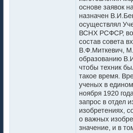
основе заявок н
назначен В.И.Бе
осуществлял Уче
ВСНХ РСФСР, во
состав совета в
В.Ф.Миткевич, М.
образованию В.И
чтобы техник бы
такое время. Вр
ученых в едином
ноября 1920 год
запрос в отдел 
изобретениях, с
о важных изобр
значение, и в т