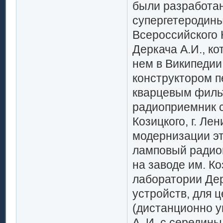
были разработа
супергетеродины.
Всероссийского 
Деркача А.И., ко
нем в Википедии
конструктором п
кварцевым фильт
радиоприемник с
Козицкого, г. Ле
модернизации эт
ламповый радиоп
на заводе им. Ко
лаборатории Де
устройств, для 
(дистанционно у
А. И. с середин