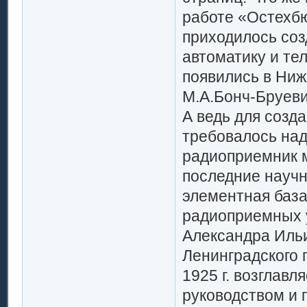
работе «Остехбю
приходилось соз
автоматику и те
появились в Ниж
М.А.Бонч-Бруеви
А ведь для созд
требовалось на
радиоприемник м
последние научн
элементная база
радиоприемных 
Александра Ильи
Ленинградского 
1925 г. возглавл
руководством и 