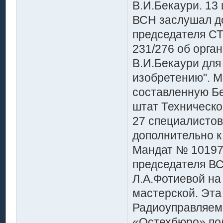
В.И.Бекаури. 13
ВСН заслушал до
председателя С
231/276 об орга
В.И.Бекаури для
изобретению". М
составленную Бе
штат Техническо
27 специалистов 
дополнительно к
Мандат № 10197 
председателя ВС
Л.А.Фотиевой на
мастерской. Эта
Радиоуправляема
«Остехбюро» пол