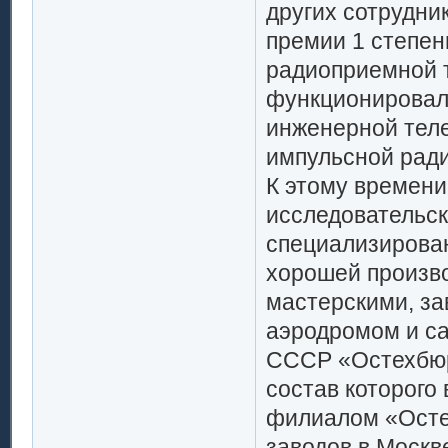
других сотрудни
премии 1 степен
радиоприемной т
функционировали
инженерной тел
импульсной ради
К этому времени
исследовательск
специализирован
хорошей произво
мастерскими, за
аэродромом и с
СССР «Остехбюр
состав которого
филиалом «Осте
заводов в Москв