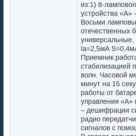
из:1) 8-ламповог
устройства «А» 
Восьми ламповы
отечественных б
универсальные, 
Iа=2,5мА S=0,4м
Приемник работа
стабилизацией п
волн. Часовой м
минут на 15 сек
работы от батар
управления «А» 
– дешифрации си
радио передатчи
сигналов с помо