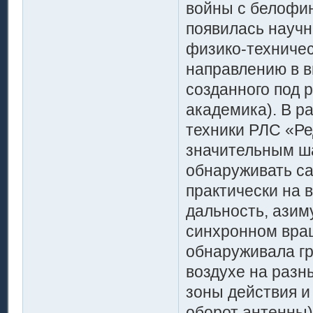
войны с белофин
появилась научн
физико-техничес
направлению в в
созданного под 
академика). В р
техники РЛС «Ре
значительным ша
обнаруживать са
практически на 
дальность, азиму
синхронном вра
обнаруживала гр
воздухе на разн
зоны действия и
оборот антенны)