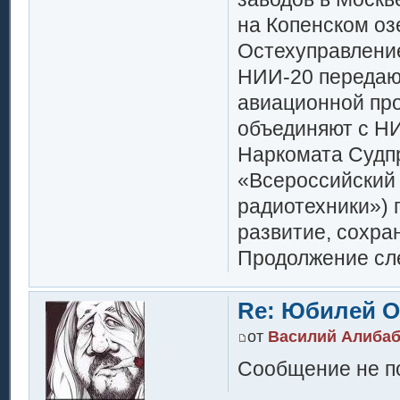
на Копенском оз
Остехуправление
НИИ-20 передают
авиационной пр
объединяют с НИ
Наркомата Судп
«Всероссийский 
радиотехники») 
развитие, сохра
Продолжение сле
Re: Юбилей 
от
Василий Алибаб
Сообщение не по