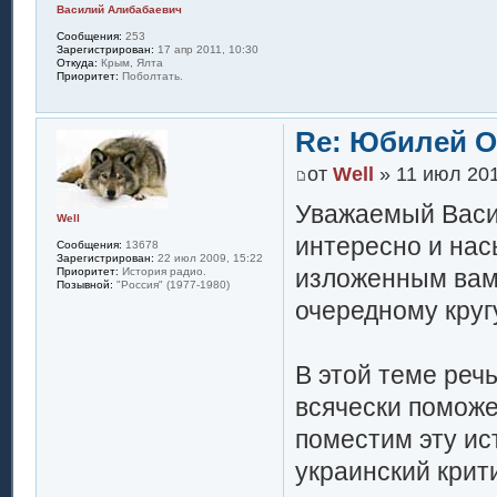
Василий Алибабаевич
Сообщения:
253
Зарегистрирован:
17 апр 2011, 10:30
Откуда:
Крым, Ялта
Приоритет:
Поболтать.
Re: Юбилей 
от
Well
» 11 июл 201
Уважаемый Васи
Well
интересно и нас
Сообщения:
13678
Зарегистрирован:
22 июл 2009, 15:22
изложенным вами
Приоритет:
История радио.
Позывной:
"Россия" (1977-1980)
очередному кругу
В этой теме реч
всячески поможе
поместим эту ис
украинский крит