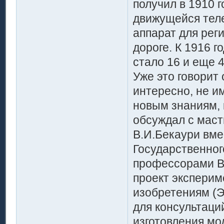
получил в 1910 
движущейся теле
аппарат для рег
дороге. К 1916 г
стало 16 и еще 
Уже это говорит
интересно, не и
новым знаниям, 
обсуждал с мас
В.И.Бекаури вме
Государственног
профессорами В.
проект экспери
изобретениям (Э
для консультаци
изготовления мо