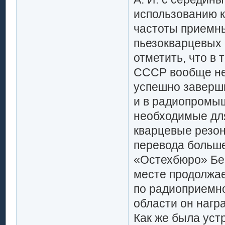
использованию 
частоты приемны
пьезокварцевых 
отметить, что в 
СССР вообще не 
успешно заверши
и в радиопромыш
необходимые для
кварцевые резон
перевода больше
«Остехбюро» Бек
месте продолжае
по радиоприемно
области он нагр
Как же была уст