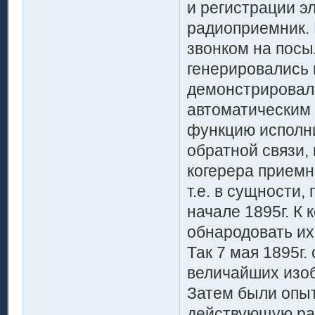
и регистрации э
радиоприемник. 
звонком на посы
генерировались 
демонстрировал
автоматическим 
функцию исполни
обратной связи,
когерера приемн
т.е. в сущности
начале 1895г. К
обнародовать их
Так 7 мая 1895г.
величайших изоб
Затем были опы
действующую ра