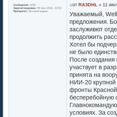
от
RA3DHL
» 11 июл
Сообщения:
1106
Зарегистрирован:
09 июл 2011, 23:52
Приоритет:
История радио.
Уважаемый, Well
предложения. Бо
заслуживют отде
продолжить расс
Хотел бы подчер
не было единст
После создания 
участвует в раз
принята на воор
НИИ-20 крупной
фронты Красной
бесперебойную с
Главнокомандующ
условиях. За со