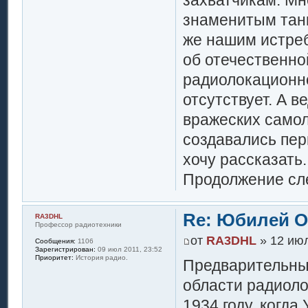
захватчикам. Мн
знаменитым танк
же нашим истреб
об отечественно
радиолокационн
отсутствует. А 
вражеских самол
создавались пер
хочу рассказать.
Продолжение сле
Re: Юбилей 
RA3DHL
Профессор радиотехники
от
RA3DHL
» 12 июл
Сообщения:
1106
Зарегистрирован:
09 июл 2011, 23:52
Приоритет:
История радио.
Предварительные
области радиоло
1934 году, когд