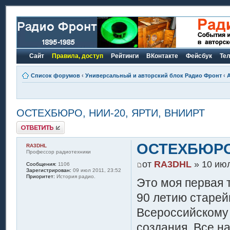
Сайт
Правила, доступ
Рейтинги
ВКонтакте
Фейсбук
Те
Список форумов
‹
Универсальный и авторский блок Радио Фронт
‹
ОСТЕХБЮРО, НИИ-20, ЯРТИ, ВНИИРТ
Ответить
ОСТЕХБЮРО,
RA3DHL
Профессор радиотехники
от
RA3DHL
» 10 июл
Сообщения:
1106
Зарегистрирован:
09 июл 2011, 23:52
Приоритет:
История радио.
Это моя первая 
90 летию старей
Всероссийскому 
создания. Все н