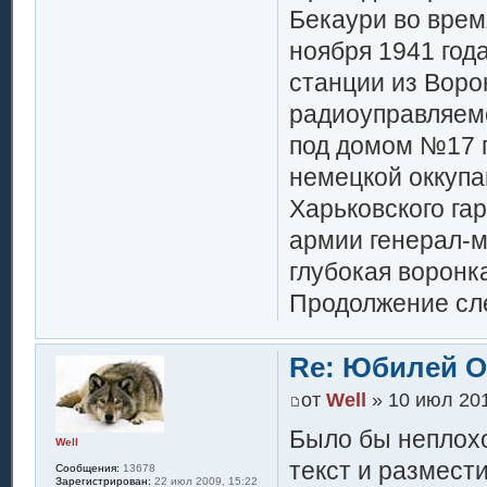
Бекаури во врем
ноября 1941 год
станции из Воро
радиоуправляемо
под домом №17 п
немецкой оккупа
Харьковского га
армии генерал-м
глубокая воронк
Продолжение сле
Re: Юбилей 
от
Well
» 10 июл 201
Было бы неплохо
Well
текст и размест
Сообщения:
13678
Зарегистрирован:
22 июл 2009, 15:22