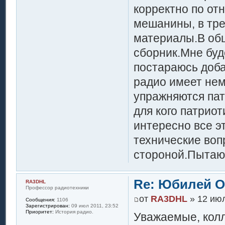
корректно по от
мешанины, в тре
материалы.В об
сборник.Мне буд
постараюсь доба
радио имеет нем
упражняются пат
для кого патрио
интересно все э
технические воп
стороной.Пытаю
Re: Юбилей 
RA3DHL
Профессор радиотехники
от
RA3DHL
» 12 июл
Сообщения:
1106
Зарегистрирован:
09 июл 2011, 23:52
Приоритет:
История радио.
Уважаемые, колл