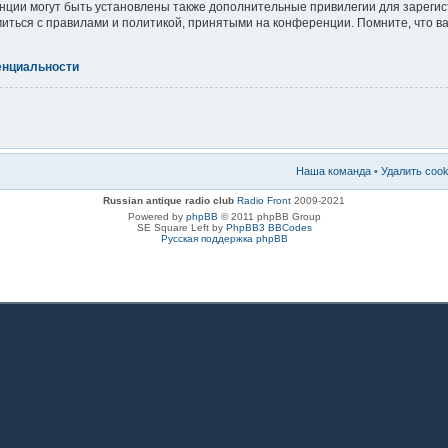
ции могут быть установлены также дополнительные привилегии для зареги
миться с правилами и политикой, принятыми на конференции. Помните, что 
енциальности
Наша команда
•
Удалить coo
Russian antique radio club
Radio Front
2009-2021
Powered by
phpBB
© 2011 phpBB Group
SE Square Left by
PhpBB3 BBCodes
Русская поддержка phpBB