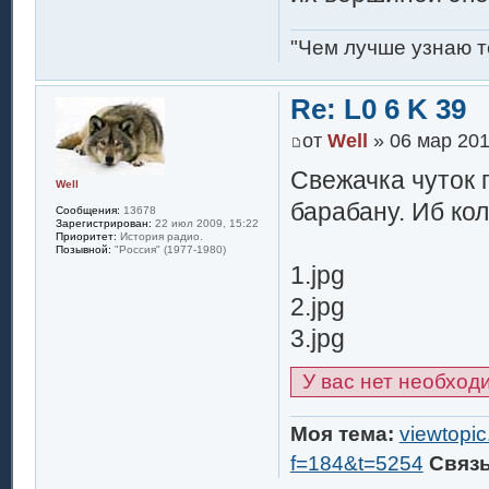
"Чем лучше узнаю т
Re: L0 6 K 39
от
Well
» 06 мар 201
Свежачка чуток п
Well
барабану. Иб кол
Сообщения:
13678
Зарегистрирован:
22 июл 2009, 15:22
Приоритет:
История радио.
Позывной:
"Россия" (1977-1980)
1.jpg
2.jpg
3.jpg
У вас нет необход
Моя тема:
viewtopi
f=184&t=5254
Связ