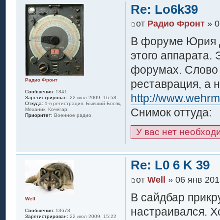
Re: Lo6k39
от
Радио Фронт
» 0
В форуме Юрия 
этого аппарата. 
форумах. Слово 
Радио Фронт
реставрация, а 
Сообщения:
1841
http://www.wehrm
Зарегистрирован:
22 июл 2009, 16:58
Откуда:
1-я регистрация. Бывший Босяк,
Снимок оттуда:
Механик, Кочегар.
Приоритет:
Военное радио.
У вас нет необход
Re: L0 6 K 39
от
Well
» 06 янв 201
В сайдбар прикр
Well
настраивался. Х
Сообщения:
13678
Зарегистрирован:
22 июл 2009, 15:22