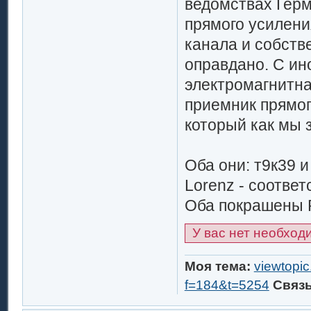
ведомствах Герм
прямого усилени
канала и собстве
оправдано. С ин
электромагнитна
приемник прямого
который как мы з
Оба они: т9к39 и
Lorenz - соответ
Оба покрашены RA
У вас нет необход
Моя тема:
viewtopi
f=184&t=5254
Связ