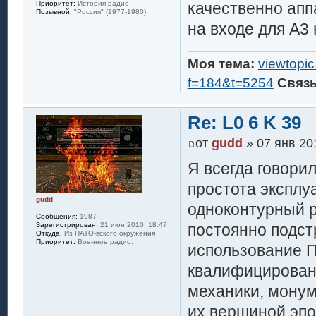
качественно апп
Приоритет:
История радио.
Позывной:
"Россия" (1977-1980)
на входе для А3 н
Моя тема:
viewtopi
f=184&t=5254
Связ
Re: L0 6 K 39
от
gudd
» 07 янв 20
Я всегда говори
простота эксплу
gudd
одноконтурный р
Сообщения:
1987
Зарегистрирован:
21 июн 2010, 18:47
постоянно подстр
Откуда:
Из НАТО-вского окружения
Приоритет:
Военное радио.
использование П
квалифицирован
механики, монум
их вершиной эпо