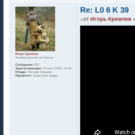
Re: L0 6 K 39
от
Игорь Кремлев
»
Игорь Кремлев
Универсальные интересы
Сообщения:
952
Зарегистрирован:
23 июл 2009, 16:49
Откуда:
Русский Харьков
Приоритет:
Советское радио.