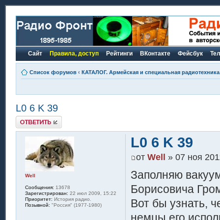
Сайт
Правила, доступ
Рейтинги
ВКонтакте
Фейсбук
Те
Список форумов
‹
КАТАЛОГ. Армейская и специальная радиотехника.
L0 6 K 39
Ответить
L0 6 K 39
от
Well
» 07 ноя 201
Заполняю вакуум
Well
Борисовича Гро
Сообщения:
13678
Зарегистрирован:
22 июл 2009, 15:22
Приоритет:
История радио.
Вот бы узнать, ч
Позывной:
"Россия" (1977-1980)
немцы его испол