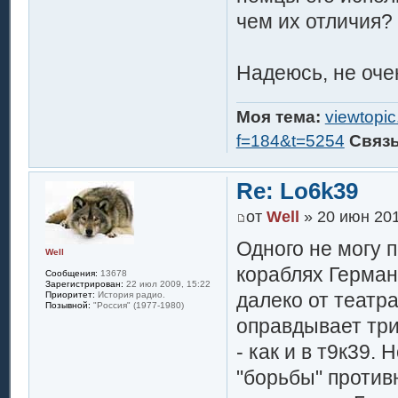
чем их отличия?
Надеюсь, не оче
Моя тема:
viewtopi
f=184&t=5254
Связ
Re: Lo6k39
от
Well
» 20 июн 201
Одного не могу 
Well
кораблях Герман
Сообщения:
13678
Зарегистрирован:
22 июл 2009, 15:22
далеко от театр
Приоритет:
История радио.
Позывной:
"Россия" (1977-1980)
оправдывает три
- как и в т9к39.
"борьбы" против