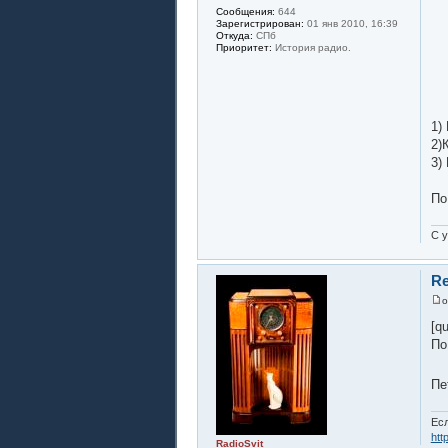
Сообщения:
644
Зарегистрирован:
01 янв 2010, 16:39
Откуда:
СПб
Приоритет:
История радио.
1)
2)
3)
По
С у
Re
[q
По
Пе
Есл
htt
RadioSvit