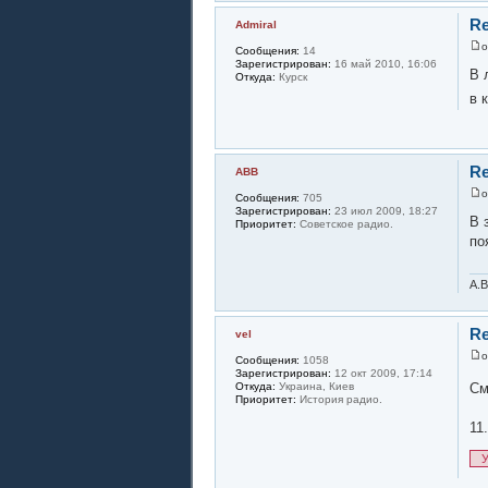
Re
Admiral
Сообщения:
14
Зарегистрирован:
16 май 2010, 16:06
В 
Откуда:
Курск
в 
Re
АВВ
Сообщения:
705
Зарегистрирован:
23 июл 2009, 18:27
В 
Приоритет:
Советское радио.
по
А.В
Re
vel
Сообщения:
1058
Зарегистрирован:
12 окт 2009, 17:14
См
Откуда:
Украина, Киев
Приоритет:
История радио.
11
У