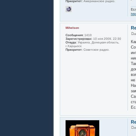
Приоритет:
Американское радио.
Есл
htt
Re
Mihelson
Сообщения:
1410
Зарегистрирован:
10 ноя 2009, 22:30
Ка
Откуда:
Украина, Донецкая область,
г.Харцызск
Со
Приоритет:
Советское радио.
ин
ни
Та
до
вз
не
На
за
Са
ст
Ес
Re