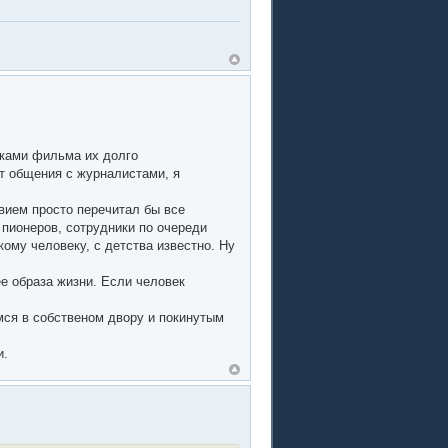
мками фильма их долго
ыт общения с журналистами, я
твием просто перечитал бы все
 пионеров, сотрудники по очереди
кому человеку, с детства известно. Ну
ее образа жизни. Если человек
ся в собственом двору и покинутым
и.