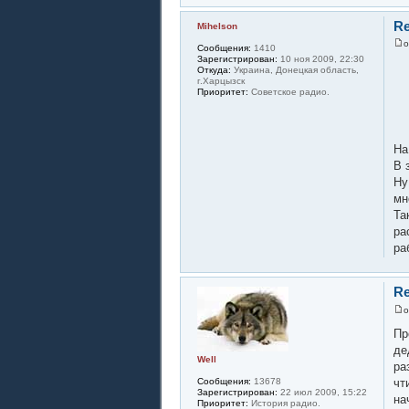
Re
Mihelson
Сообщения:
1410
Зарегистрирован:
10 ноя 2009, 22:30
Откуда:
Украина, Донецкая область,
г.Харцызск
Приоритет:
Советское радио.
На
В 
Ну
мн
Та
ра
ра
Re
Пр
де
Well
ра
чт
Сообщения:
13678
Зарегистрирован:
22 июл 2009, 15:22
на
Приоритет:
История радио.