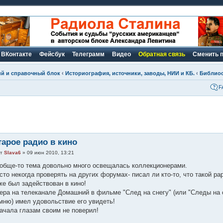
ВКонтакте
Фейсбук
Телеграмм
Видео
Обратная связь
Сменить 
ий и справочный блок
‹
Историография, источники, заводы, НИИ и КБ.
‹
Библио
F
тарое радио в кино
от
Slava6
» 09 июн 2010, 13:21
обще-то тема довольно много освещалась коллекционерами.
сто некогда проверять на других форумах- писал ли кто-то, что такой ра
же был задействован в кино!
ера на телеканале Домашний в фильме "След на снегу" (или "Следы на с
мню) имел удовольствие его увидеть!
ачала глазам своим не поверил!