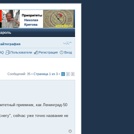
пароль
сайтография
AQ
Пользователи
Регистрация
Вход
Сообщений: 35 •
Страница
1
из
3
•
1
2
3
ритетный приемник, как Ленинград-50
негу", сейчас уже точно название не