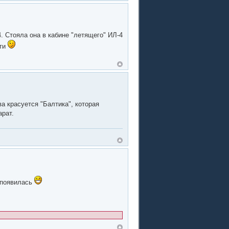
 Стояла она в кабине "летящего" ИЛ-4
ети
а красуется "Балтика", которая
арат.
ы появилась