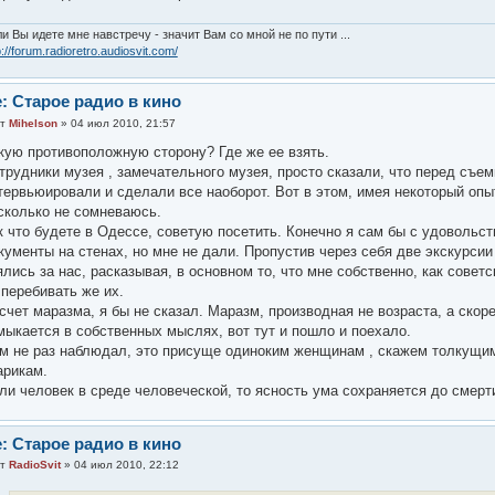
и Вы идете мне навстречу - значит Вам со мной не по пути ...
p://forum.radioretro.audiosvit.com/
: Старое радио в кино
от
Mihelson
» 04 июл 2010, 21:57
кую противоположную сторону? Где же ее взять.
трудники музея , замечательного музея, просто сказали, что перед съе
тервьюировали и сделали все наоборот. Вот в этом, имея некоторый оп
сколько не сомневаюсь.
к что будете в Одессе, советую посетить. Конечно я сам бы с удовольс
кументы на стенах, но мне не дали. Пропустив через себя две экскурсии
ялись за нас, расказывая, в основном то, что мне собственно, как советс
 перебивать же их.
счет маразма, я бы не сказал. Маразм, производная не возраста, а скор
мыкается в собственных мыслях, вот тут и пошло и поехало.
м не раз наблюдал, это присуще одиноким женщинам , скажем толкущим
арикам.
ли человек в среде человеческой, то ясность ума сохраняется до смерт
: Старое радио в кино
от
RadioSvit
» 04 июл 2010, 22:12