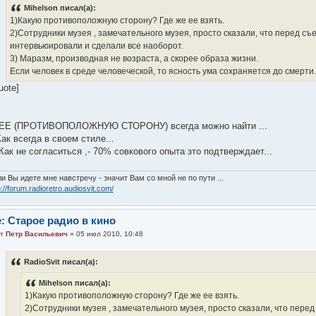
Mihelson писал(а):
1)Какую противоположную сторону? Где же ее взять.
2)Сотрудники музея , замечательного музея, просто сказали, что перед с
интервьюировали и сделали все наоборот.
3) Маразм, производная не возраста, а скорее образа жизни.
Если человек в среде человеческой, то ясность ума сохраняется до смерти.
uote]
 ЕЕ (ПРОТИВОПОЛОЖНУЮ СТОРОНУ) всегда можно найти ...
Как всегда в своем стиле...
 Как не согласиться ,- 70% совкового опыта зто подтверждает...
и Вы идете мне навстречу - значит Вам со мной не по пути ...
p://forum.radioretro.audiosvit.com/
: Старое радио в кино
от
Петр Васильевич
» 05 июл 2010, 10:48
RadioSvit писал(а):
Mihelson писал(а):
1)Какую противоположную сторону? Где же ее взять.
2)Сотрудники музея , замечательного музея, просто сказали, что пере