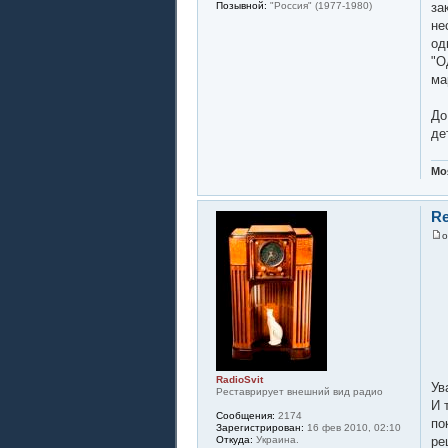
за
Позывной:
"Россия" (1977-1980)
не
од
"О
ма
До
де
Мо
Re
RadioSvit
Ув
Реставрирует внешний вид радио
И 
Сообщения:
2174
по
Зарегистрирован:
16 фев 2010, 02:10
Откуда:
Украина.
ре