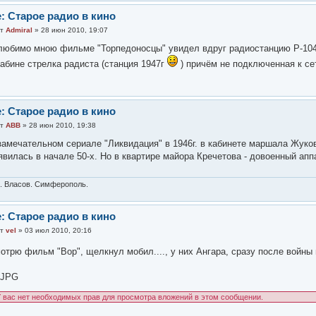
: Старое радио в кино
от
Admiral
» 28 июн 2010, 19:07
любимо мною фильме "Торпедоносцы" увидел вдруг радиостанцию Р-104.
кабине стрелка радиста (станция 1947г
) причём не подключенная к с
: Старое радио в кино
от
АВВ
» 28 июн 2010, 19:38
замечательном сериале "Ликвидация" в 1946г. в кабинете маршала Жуков
явилась в начале 50-х. Но в квартире майора Кречетова - довоенный апп
. Власов. Симферополь.
: Старое радио в кино
от
vel
» 03 июл 2010, 20:16
отрю фильм "Вор", щелкнул мобил...., у них Ангара, сразу после войн
.JPG
 вас нет необходимых прав для просмотра вложений в этом сообщении.