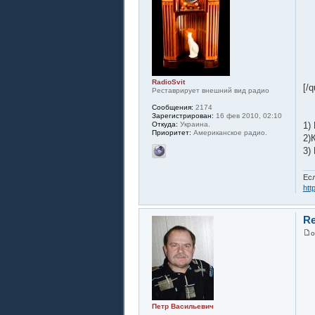
RadioSvit
[/q
Реставрирует внешний вид радио
Сообщения:
2174
Зарегистрирован:
16 фев 2010, 02:10
Откуда:
Украина.
1)
Приоритет:
Американское радио.
2)
3)
Есл
htt
Re
Петр Васильевич