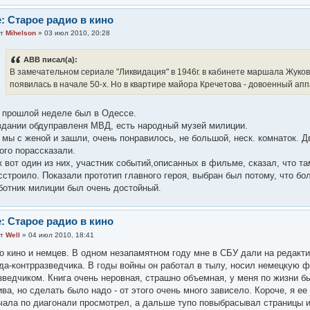
: Старое радио в кино
от
Mihelson
» 03 июл 2010, 20:28
АВВ писал(а):
В замечательном сериале "Ликвидация" в 1946г. в кабинете маршала Жукова
появилась в начале 50-х. Но в квартире майора Кречетова - довоенный апп
 прошлой неделе был в Одессе.
здании обдуправленя МВД, есть народный музей милиции.
 мы с женой и зашли, очень понравилось, не большой, неск. комнаток. 
ого порассказали.
к вот один из них, участник событий,описанных в фильме, сказал, что т
сстроило. Показали прототип главного героя, выбран был потому, что бо
ботник милиции был очень достойный.
: Старое радио в кино
от
Well
» 04 июл 2010, 18:41
о кино и немцев. В одном незапамятном году мне в СБУ дали на редакти
да-контрразведчика. В годы войны он работал в тылу, носил немецкую 
зведчиком. Книга очень неровная, страшно объемная, у меня по жизни 
ива, но сделать было надо - от этого очень много зависело. Короче, я ее
чала по диагонали просмотрел, а дальше тупо повыбрасывал страницы и 