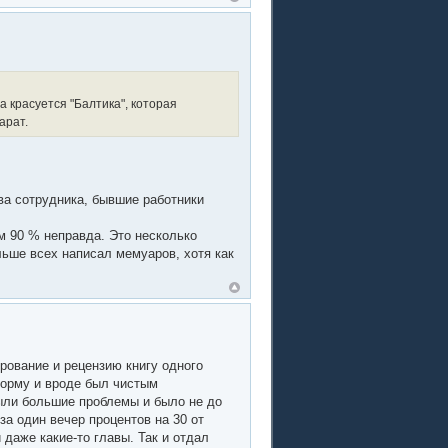
 красуется "Балтика", которая
арат.
Два сотрудника, бывшие работники
ам 90 % неправда. Это несколько
льше всех написал мемуаров, хотя как
рование и рецензию книгу одного
форму и вроде был чистым
были большие проблемы и было не до
 за один вечер процентов на 30 от
даже какие-то главы. Так и отдал