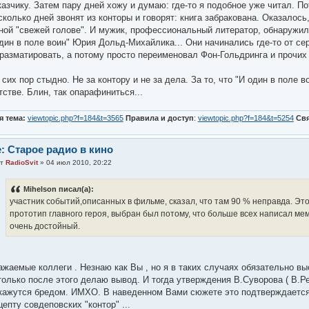
казчику. Затем пару дней хожу и думаю: где-то я подобное уже читал. По
сколько дней звонят из конторы и говорят: книга забракована. Оказалось
ной "свежей голове". И мужик, профессиональный литератор, обнаружил 
дин в поле воин" Юрия Дольд-Михайлика... Они начинались где-то от се
разматировать, а потому просто переименовал Фон-Гольдринга и прочих 
 сих пор стыдно. Не за контору и не за дела. За то, что "И один в поле 
тстве. Блин, так опарафиниться...
я тема:
viewtopic.php?f=184&t=3565
Правила и доступ
:
viewtopic.php?f=184&t=5254
Св
: Старое радио в кино
от
RadioSvit
» 04 июл 2010, 20:22
Mihelson писал(а):
участник событий,описанных в фильме, сказал, что там 90 % неправда. Эт
прототип главного героя, выбран был потому, что больше всех написал ме
очень достойный.
ажаемые коллеги . Незнаю как Вы , но я в таких случаях обязательно 
только после этого делаю вывод. И тогда утверждения В.Суворова ( В.Рез
кажутся бредом. ИМХО. В наведенном Вами сюжете это подтверждается
цепту совдеповских "контор" ...