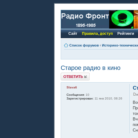
Сайт
Правила, доступ
Рейтинги
Список форумов
‹
Историко-техническ
Старое радио в кино
Ответить
С
Slava6
Сообщения:
10
Зарегистрирован:
11 янв 2010, 08:26
Во
Пр
то
Вч
по
Сн