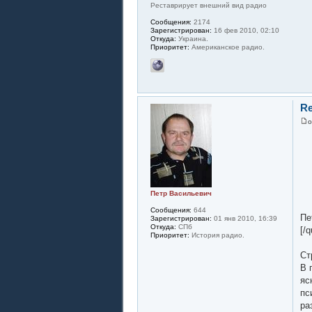
Реставрирует внешний вид радио
Сообщения:
2174
Зарегистрирован:
16 фев 2010, 02:10
Откуда:
Украина.
Приоритет:
Американское радио.
Re
Петр Васильевич
Сообщения:
644
Пе
Зарегистрирован:
01 янв 2010, 16:39
Откуда:
СПб
[/q
Приоритет:
История радио.
Ст
В 
яс
пс
ра