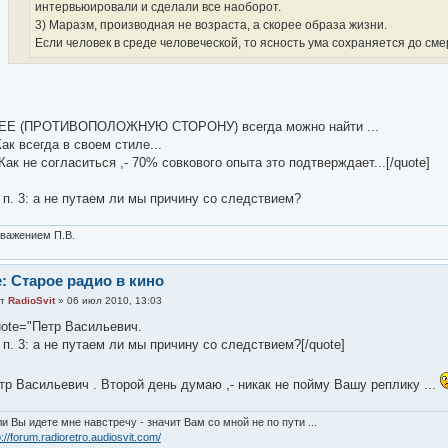
интервьюировали и сделали все наоборот.
3) Маразм, производная не возраста, а скорее образа жизни.
Если человек в среде человеческой, то ясность ума сохраняется до сме
 ЕЕ (ПРОТИВОПОЛОЖНУЮ СТОРОНУ) всегда можно найти ...
Как всегда в своем стиле...
 Как не согласиться ,- 70% совкового опыта зто подтверждает...[/quote]
 п. 3: а не путаем ли мы причину со следствием?
важением П.В.
: Старое радио в кино
от
RadioSvit
» 06 июл 2010, 13:03
uote="Петр Васильевич.
 п. 3: а не путаем ли мы причину со следствием?[/quote]
тр Васильевич . Второй день думаю ,- никак не пойму Вашу реплику ...
и Вы идете мне навстречу - значит Вам со мной не по пути ...
p://forum.radioretro.audiosvit.com/