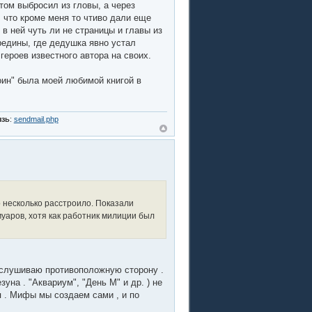
том выбросил из гловы, а через
, что кроме меня то чтиво дали еще
в ней чуть ли не страницы и главы из
редины, где дедушка явно устал
героев известного автора на своих.
воин" была моей любимой книгой в
язь
:
sendmail.php
о несколько расстроило. Показали
муаров, хотя как работник милиции был
выслушиваю противоположную сторону .
уна . "Аквариум", "День М" и др. ) не
 . Мифы мы создаем сами , и по