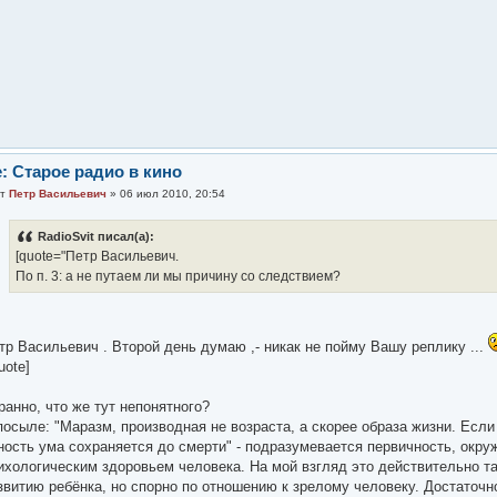
: Старое радио в кино
от
Петр Васильевич
» 06 июл 2010, 20:54
RadioSvit писал(а):
[quote="Петр Васильевич.
По п. 3: а не путаем ли мы причину со следствием?
тр Васильевич . Второй день думаю ,- никак не пойму Вашу реплику ...
uote]
ранно, что же тут непонятного?
посыле: "Маразм, производная не возраста, а скорее образа жизни. Если
ность ума сохраняется до смерти" - подразумевается первичность, окр
ихологическим здоровьем человека. На мой взгляд это действительно т
звитию ребёнка, но спорно по отношению к зрелому человеку. Достаточн