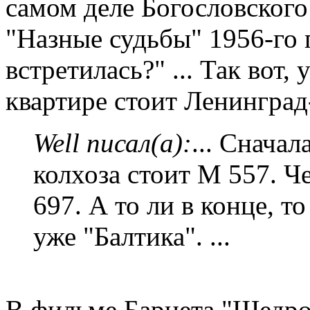
самом деле Богословског
"Hазные судьбы" 1956-го 
встретилась?" ... Так вот
квартире стоит Ленинград
Well писал(а):
... Сначал
колхоза стоит М 557. Че
697. А то ли в конце, т
уже "Балтика". ...
В фильме Барнета "Щедрое