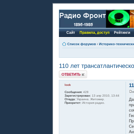
Сайт
Правила, доступ
Рейтинги
Список форумов
‹
Историко-техническ
110 лет трансатлантическо
Ответить
1
look
Сообщения:
428
Зарегистрирован:
13 апр 2010, 13:44
Да
Откуда:
Украина. Житомир.
Приоритет:
История радио.
пр
со
Ге
Пр
Се
Ан