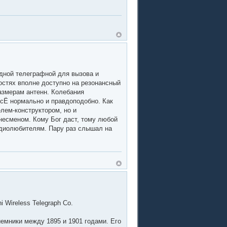
одной телеграфной для вызова и
ностях вполне доступно на резонансный
азмерам антенн. Колебания
ВсЁ нормально и правдоподобно. Как
лем-конструктором, но и
знесменом. Кому Бог даст, тому любой
радиолюбителям. Пару раз слышал на
Wireless Telegraph Co.
иемники между 1895 и 1901 годами. Его