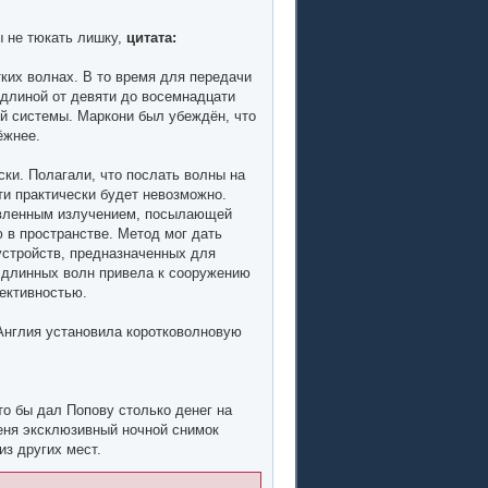
 не тюкать лишку,
цитата:
ких волнах. В то время для передачи
длиной от девяти до восемнадцати
й системы. Маркони был убеждён, что
ёжнее.
ки. Полагали, что послать волны на
ти практически будет невозможно.
авленным излучением, посылающей
 в пространстве. Метод мог дать
стройств, предназначенных для
 длинных волн привела к сооружению
ективностью.
Англия установила коротковолновую
то бы дал Попову столько денег на
еня эксклюзивный ночной снимок
з других мест.