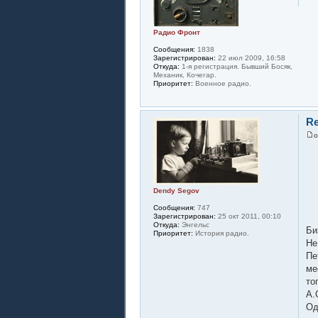
Радио Фронт
Сообщения:
1838
Зарегистрирован:
22 июл 2009, 16:58
Откуда:
1-я регистрация. Бывший Босяк,
Механик, Кочегар.
Приоритет:
Военное радио.
Re
Dendy Segov
Сообщения:
747
Зарегистрирован:
25 окт 2011, 00:10
Откуда:
Энгельс
Би
Приоритет:
История радио.
Не
Пе
ме
то
А.
Од