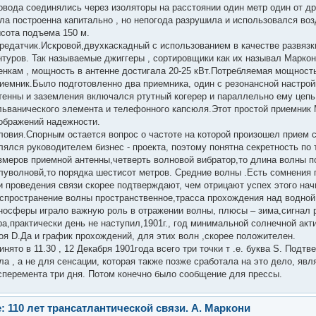
овода соединялись через изоляторы на расстоянии один метр один от д
ла построенна капитально , но непогода разрушила и использовался в
сота подъема 150 м.
редатчик.Искровой,двухкаскадный с использованием в качестве развязк
нтуров. Так называемые джиггеры , сортировщики как их называл Маркони 
енкам , мощность в антенне достигала 20-25 кВт.Потребляемая мощность
иемник.Было подготовленно два приемника, один с резонансной настройк
тенны и заземления включался ртутный когерер и параллельно ему цеп
льванического элемента и телефонного капсюля.Этот простой приемник
ображений надежности.
ловия.Спорным остается вопрос о частоте на которой произошел прием
лялся руководителем бизнес - проекта, поэтому понятна секретность по
змеров приемной антенны,четверть волновой вибратор,то длина волны п
луволновй,то порядка шестисот метров. Средние волны .Есть сомнения 
и проведения связи скорее подтверждают, чем отрицают успех этого н
спространение волны пространственное,трасса прохождения над водной
носферы играло важную роль в отражении волны, плюсы – зима,сигнал р
ра,практически день не наступил,1901г., год минимальной солнечной акт
оя D.Да и график прохождений, для этих волн ,скорее положителен.
инято в 11.30 , 12 Декабря 1901года всего три точки т .е. буква S. Подт
ла , а не для сенсации, которая также позже сработала на это дело, я
сперемента три дня. Потом конечно было сообщение для прессы.
: 110 лет трансатлантической связи. А. Маркони