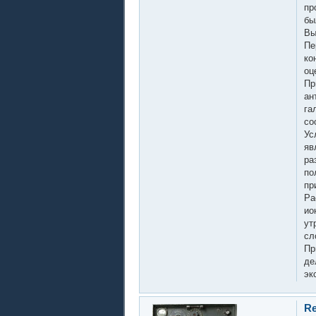
пр
бы
Вы
Пе
ко
оц
Пр
ан
га
со
Ус
яв
ра
по
пр
Ра
ио
ут
сл
Пр
де
эк
Re