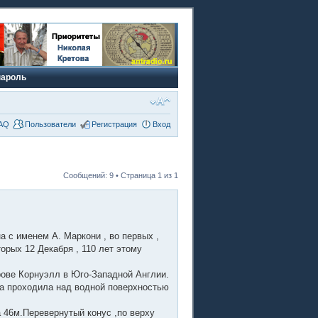
пароль
AQ
Пользователи
Регистрация
Вход
Сообщений: 9 • Страница
1
из
1
а с именем А. Маркони , во первых ,
орых 12 Декабря , 110 лет этому
рове Корнуэлл в Юго-Западной Англии.
са проходила над водной поверхностью
а 46м.Перевернутый конус ,по верху