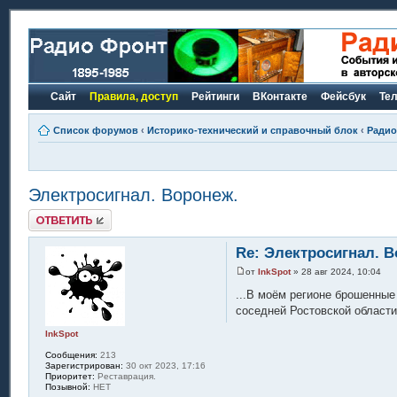
Сайт
Правила, доступ
Рейтинги
ВКонтакте
Фейсбук
Те
Список форумов
‹
Историко-технический и справочный блок
‹
Радио
Электросигнал. Воронеж.
Ответить
Re: Электросигнал. В
от
InkSpot
» 28 авг 2024, 10:04
...В моём регионе брошенные
соседней Ростовской области
InkSpot
Сообщения:
213
Зарегистрирован:
30 окт 2023, 17:16
Приоритет:
Реставрация.
Позывной:
НЕТ