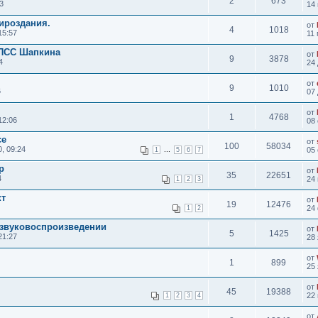
2
673
3
14 
ироздания.
от
4
1018
15:57
11 
 ПСС Шапкина
от
9
3878
4
24 
от
9
1010
6
07 
от
1
4768
12:06
08 
се
от
100
58034
, 09:24
...
05 
1
5
6
7
р
от
35
22651
4
24 
1
2
3
кт
от
19
12476
24 
1
2
звуковоспроизведении
от
5
1425
21:27
28 
от
1
899
25 
от
45
19388
22 
1
2
3
4
от