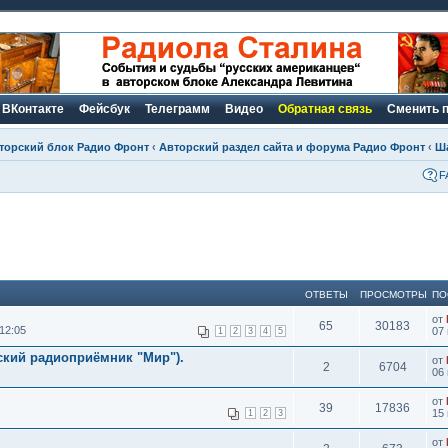
ВКонтакте
Фейсбук
Телеграмм
Видео
Обратная связь
Сменить 
торский блок Радио Фронт
‹
Авторский раздел сайта и форума Радио Фронт
‹
Ш
F
ОТВЕТЫ
ПРОСМОТРЫ
ПО
от
65
30183
12:05
07 
1
2
3
4
5
ский радиоприёмник "Мир").
от
2
6704
06 
от
39
17836
15 
1
2
3
от