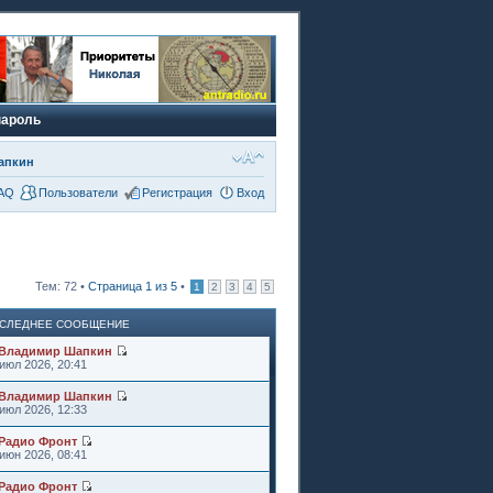
пароль
апкин
AQ
Пользователи
Регистрация
Вход
Тем: 72 •
Страница
1
из
5
•
1
2
3
4
5
СЛЕДНЕЕ СООБЩЕНИЕ
Владимир Шапкин
июл 2026, 20:41
Владимир Шапкин
июл 2026, 12:33
Радио Фронт
июн 2026, 08:41
Радио Фронт