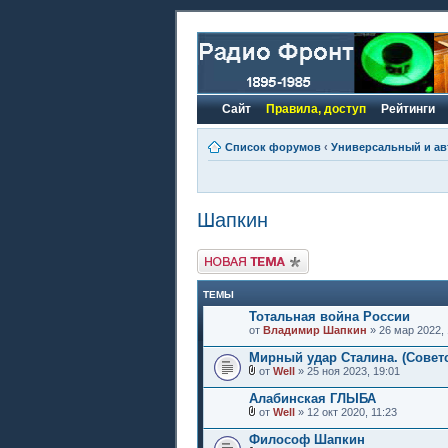
Сайт
Правила, доступ
Рейтинги
Список форумов
‹
Универсальный и ав
Шапкин
Новая тема
ТЕМЫ
Тотальная война России
от
Владимир Шапкин
» 26 мар 2022, 
Мирный удар Сталина. (Совет
от
Well
» 25 ноя 2023, 19:01
Алабинская ГЛЫБА
от
Well
» 12 окт 2020, 11:23
Философ Шапкин