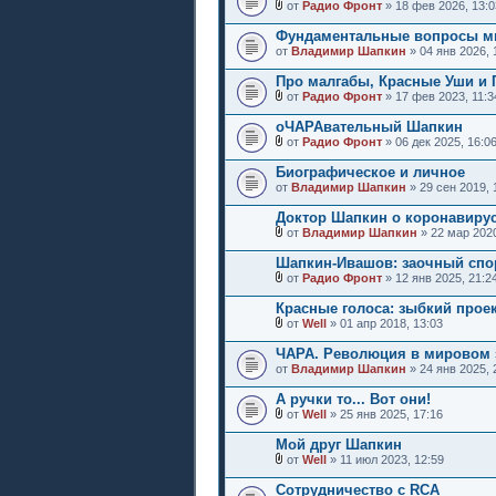
от
Радио Фронт
» 18 фев 2026, 13:0
Фундаментальные вопросы м
от
Владимир Шапкин
» 04 янв 2026, 
Про малгабы, Красные Уши и
от
Радио Фронт
» 17 фев 2023, 11:3
оЧАРАвательный Шапкин
от
Радио Фронт
» 06 дек 2025, 16:0
Биографическое и личное
от
Владимир Шапкин
» 29 сен 2019, 
Доктор Шапкин о коронавиру
от
Владимир Шапкин
» 22 мар 2020
Шапкин-Ивашов: заочный спо
от
Радио Фронт
» 12 янв 2025, 21:2
Красные голоса: зыбкий прое
от
Well
» 01 апр 2018, 13:03
ЧАРА. Революция в мировом 
от
Владимир Шапкин
» 24 янв 2025, 
А ручки то... Вот они!
от
Well
» 25 янв 2025, 17:16
Мой друг Шапкин
от
Well
» 11 июл 2023, 12:59
Сотрудничество с RCA