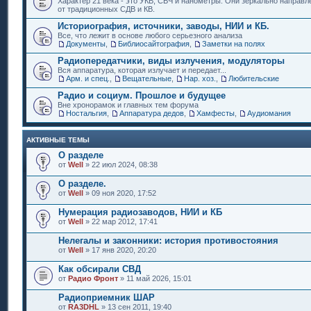
Характер 21 века - это УКВ, СВЧ и нанометры. Они зеркально направл
от традиционных СДВ и КВ.
Историография, источники, заводы, НИИ и КБ.
Все, что лежит в основе любого серьезного анализа
Документы
,
Библиосайтография
,
Заметки на полях
Радиопередатчики, виды излучения, модуляторы
Вся аппаратура, которая излучает и передает...
Арм. и спец.
,
Вещательные
,
Нар. хоз.
,
Любительские
Радио и социум. Прошлое и будущее
Вне хронорамок и главных тем форума
Ностальгия
,
Аппаратура дедов
,
Хамфесты
,
Аудиомания
АКТИВНЫЕ ТЕМЫ
О разделе
от
Well
» 22 июл 2024, 08:38
О разделе.
от
Well
» 09 ноя 2020, 17:52
Нумерация радиозаводов, НИИ и КБ
от
Well
» 22 мар 2012, 17:41
Нелегалы и законники: история противостояния
от
Well
» 17 янв 2020, 20:20
Как обсирали СВД
от
Радио Фронт
» 11 май 2026, 15:01
Радиоприемник ШАР
от
RA3DHL
» 13 сен 2011, 19:40