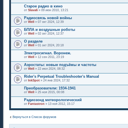
Старое радио в кино
от
Slava6
» 09 июн 2010, 13:21
Радиосвязь новой войны
от
Well
» 07 окт 2024, 12:39
БПЛА и воздушные роботы
от
Well
» 02 окт 2024, 12:37
О разделе
от
Well
» 01 окт 2024, 20:18
Электросигнал. Воронеж.
от
Well
» 12 сен 2011, 23:19
Аэростаты: новые подъёмы и частоты
от
Well
» 22 июл 2024, 08:32
Rider's Perpetual Troubleshooter's Manual
от
InkSpot
» 24 янв 2024, 17:32
Преобразователи: 1934-1941
от
Well
» 25 ноя 2015, 00:08
Радиозонд метеорологический
от
Fantastron
» 13 ноя 2012, 15:17
Вернуться в Список форумов