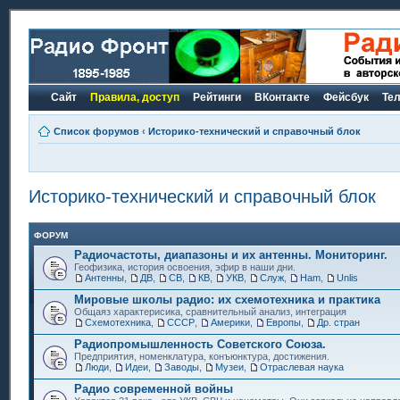
Сайт
Правила, доступ
Рейтинги
ВКонтакте
Фейсбук
Те
Список форумов
‹
Историко-технический и справочный блок
Историко-технический и справочный блок
ФОРУМ
Радиочастоты, диапазоны и их антенны. Мониторинг.
Геофизика, история освоения, эфир в наши дни.
Антенны
,
ДВ
,
СВ
,
КВ
,
УКВ
,
Служ
,
Ham
,
Unlis
Мировые школы радио: их схемотехника и практика
Общаяз характерисика, сравнительный анализ, интеграция
Схемотехника
,
СССР
,
Америки
,
Европы
,
Др. стран
Радиопромышленность Советского Союза.
Предприятия, номенклатура, конъюнктура, достижения.
Люди
,
Идеи
,
Заводы
,
Музеи
,
Отраслевая наука
Радио современной войны