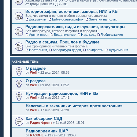
Характер 21 века - это УКВ, СВЧ и нанометры. Они зеркально направл
от традиционных СДВ и КВ.
Историография, источники, заводы, НИИ и КБ.
Все, что лежит в основе любого серьезного анализа
Документы
,
Библиосайтография
,
Заметки на полях
Радиопередатчики, виды излучения, модуляторы
Вся аппаратура, которая излучает и передает...
Арм. и спец.
,
Вещательные
,
Нар. хоз.
,
Любительские
Радио и социум. Прошлое и будущее
Вне хронорамок и главных тем форума
Ностальгия
,
Аппаратура дедов
,
Хамфесты
,
Аудиомания
АКТИВНЫЕ ТЕМЫ
О разделе
от
Well
» 22 июл 2024, 08:38
О разделе.
от
Well
» 09 ноя 2020, 17:52
Нумерация радиозаводов, НИИ и КБ
от
Well
» 22 мар 2012, 17:41
Нелегалы и законники: история противостояния
от
Well
» 17 янв 2020, 20:20
Как обсирали СВД
от
Радио Фронт
» 11 май 2026, 15:01
Радиоприемник ШАР
от
RA3DHL
» 13 сен 2011, 19:40