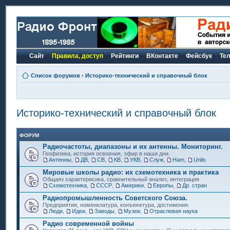
Сайт
Правила, доступ
Рейтинги
ВКонтакте
Фейсбук
Те
Список форумов
‹
Историко-технический и справочный блок
Историко-технический и справочный блок
ФОРУМ
Радиочастоты, диапазоны и их антенны. Мониторинг.
Геофизика, история освоения, эфир в наши дни.
Антенны
,
ДВ
,
СВ
,
КВ
,
УКВ
,
Служ
,
Ham
,
Unlis
Мировые школы радио: их схемотехника и практика
Общаяз характерисика, сравнительный анализ, интеграция
Схемотехника
,
СССР
,
Америки
,
Европы
,
Др. стран
Радиопромышленность Советского Союза.
Предприятия, номенклатура, конъюнктура, достижения.
Люди
,
Идеи
,
Заводы
,
Музеи
,
Отраслевая наука
Радио современной войны