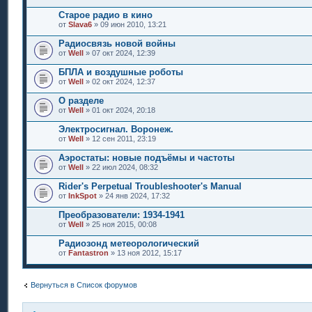
Старое радио в кино
от
Slava6
» 09 июн 2010, 13:21
Радиосвязь новой войны
от
Well
» 07 окт 2024, 12:39
БПЛА и воздушные роботы
от
Well
» 02 окт 2024, 12:37
О разделе
от
Well
» 01 окт 2024, 20:18
Электросигнал. Воронеж.
от
Well
» 12 сен 2011, 23:19
Аэростаты: новые подъёмы и частоты
от
Well
» 22 июл 2024, 08:32
Rider's Perpetual Troubleshooter's Manual
от
InkSpot
» 24 янв 2024, 17:32
Преобразователи: 1934-1941
от
Well
» 25 ноя 2015, 00:08
Радиозонд метеорологический
от
Fantastron
» 13 ноя 2012, 15:17
Вернуться в Список форумов