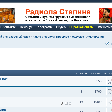
ВКонтакте
Фейсбук
Телеграмм
Видео
Обратная связь
Сменить 
ий и справочный блок
‹
Радио и социум. Прошлое и будущее
‹
Аудиомания
F
ОТВЕТЫ
ПРОСМОТРЫ
ПО
-End”
от
3
3555
06 
от
3
1760
26 
от
16
10863
05 
1
2
лиз.
от