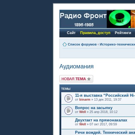
Сайт
Правила, доступ
Рейтинги
Список форумов
‹
Историко-техническ
Аудиомания
Новая тема
ТЕМЫ
11-я выставка “Российский Hi
от
binarm
» 13 дек 2011, 19:37
Вопрос на засыпку
от
Well
» 25 апр 2018, 10:12
Двухтакт на прямонакалах
от
Well
» 07 окт 2017, 09:59
Речи вождей. Технический ана