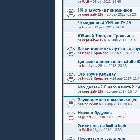
от
Well
» 03 окт 2011, 18:49
НЧ и акустика приемников
от
сергий54115
» 28 сен 2017, 02:23
Чемоданный УНЧ на ГУ-29
от
trans
» 12 июн 2015, 14:38
Юбилей Триодов Трошкина
от
сергий54115
» 07 май 2017, 13:01
Какой приемник лучше по зву
от
Игорь Кремлев
» 06 май 2017, 10:
Динамики Siemens Schatulle 
от
bnpkvs
» 29 авг 2013, 23:13
Это круче Кельна?
от
Игорь Кремлев
» 12 апр 2017, 11:4
Что делать? С чего начать? К
от
сергий54115
» 15 мар 2017, 15:40
Звуки немцев и американцев
от
RadioSvit
» 18 мар 2017, 20:48
Назад в будущее
от
gudd
» 16 янв 2017, 22:53
Усилитель на 6ж8 и 6ф6
от
Well
» 16 дек 2012, 13:39
Посоветуйте усилитель