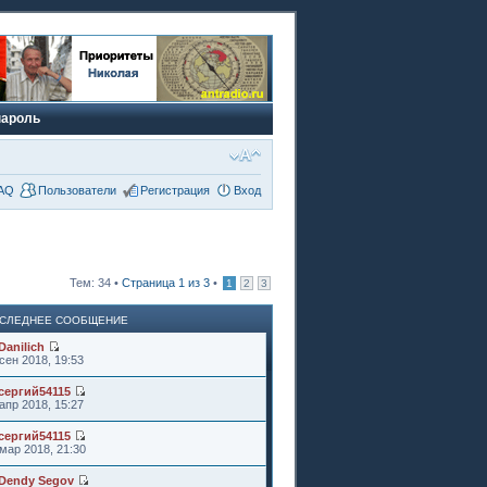
пароль
AQ
Пользователи
Регистрация
Вход
Тем: 34 •
Страница
1
из
3
•
1
2
3
СЛЕДНЕЕ СООБЩЕНИЕ
Danilich
сен 2018, 19:53
сергий54115
апр 2018, 15:27
сергий54115
мар 2018, 21:30
Dendy Segov