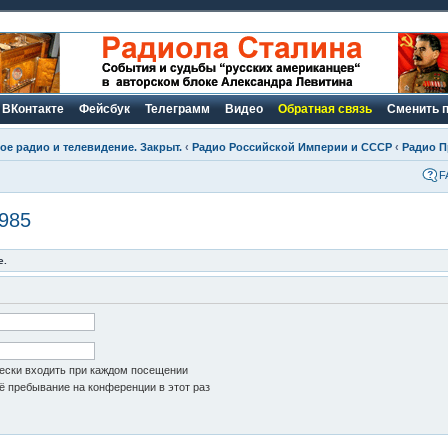
ВКонтакте
Фейсбук
Телеграмм
Видео
Обратная связь
Сменить 
е радио и телевидение. Закрыт.
‹
Радио Российской Империи и СССР
‹
Радио П
F
985
е.
ски входить при каждом посещении
 пребывание на конференции в этот раз