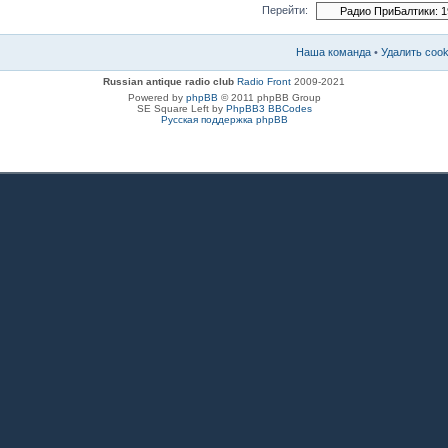
Перейти:
Наша команда
•
Удалить coo
Russian antique radio club
Radio Front
2009-2021
Powered by
phpBB
© 2011 phpBB Group
SE Square Left by
PhpBB3 BBCodes
Русская поддержка phpBB