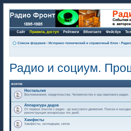
Сайт
Правила, доступ
Рейтинги
ВКонтакте
Фейсбук
Те
Список форумов
‹
Историко-технический и справочный блок
‹
Радио
Радио и социум. Про
ФОРУМ
Ностальгия
Воспоминания, свидетельства. Человечество и эра лампового радио.
Аппаратура дедов
От первых опытов с радио - до массового движения. Поиски и находки
реконструкция аппаратуры тех дней.
Хамфесты
Хамфесты, экспедиции, связи.