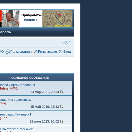
пароль
AQ
Пользователи
Регистрация
Вход
ПОСЛЕДНЕЕ СООБЩЕНИЕ
совин Сергей Иванович
Telets_NMD
23 мар 2021, 23:34
редатчик сороковых.
meq
15 май 2016, 22:13
зей радио Геннадия П…
gudd
29 июл 2013, 20:02
-я выставка “Российск…