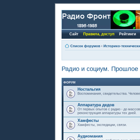
Сайт
Правила, доступ
Рейтинги
Список форумов
‹
Историко-техническ
Радио и социум. Прошлое
ФОРУМ
Ностальгия
Воспоминания, свидетельства. Челове
Аппаратура дедов
От первых опытов с радио - до массов
реконструкция аппаратуры тех дней.
Хамфесты
Хамфесты, экспедиции, связи.
Аудиомания