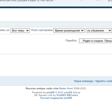
ческие конструкции и идеи. В том числе -
от
темы за:
Поле сортировки
Перейти:
Наша команда
•
Удалить coo
Russian antique radio club
Radio Front
2009-2021
Powered by
phpBB
© 2011 phpBB Group
SE Square Left by
PhpBB3 BBCodes
Русская поддержка phpBB