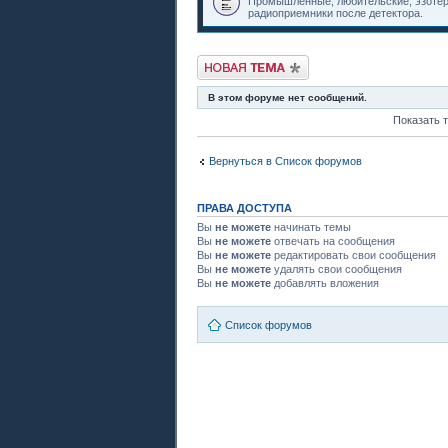
Промышленные, любительские, эзотери
радиоприемники после детектора.
Новая тема
В этом форуме нет сообщений.
Показать 
Вернуться в Список форумов
ПРАВА ДОСТУПА
Вы
не можете
начинать темы
Вы
не можете
отвечать на сообщения
Вы
не можете
редактировать свои сообщения
Вы
не можете
удалять свои сообщения
Вы
не можете
добавлять вложения
Список форумов