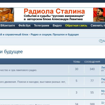
ВКонтакте
Фейсбук
Телеграмм
Видео
Обратная связь
Сменить 
ий и справочный блок
‹
Радио и социум. Прошлое и будущее
F
 и будущее
ТЕМЫ
СООБЩЕНИЯ
Ли
30
340
чество и эра лампового радио.
от
Пе
5
77
ого движения. Поиски и находки, выставки разных лет,
от
Му
3
55
от
11
34
388