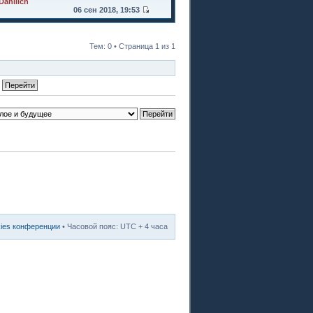
Danilich
06 сен 2018, 19:53
Тем: 0 • Страница
1
из
1
kies конференции
• Часовой пояс: UTC + 4 часа