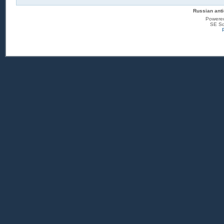
Russian anti
Powere
SE Sq