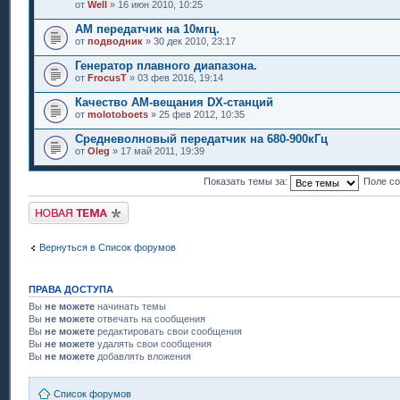
от
Well
» 16 июн 2010, 10:25
АМ передатчик на 10мгц.
от
подводник
» 30 дек 2010, 23:17
Генератор плавного диапазона.
от
FrocusT
» 03 фев 2016, 19:14
Качество АМ-вещания DX-станций
от
molotoboets
» 25 фев 2012, 10:35
Средневолновый передатчик на 680-900кГц
от
Oleg
» 17 май 2011, 19:39
Показать темы за:
Поле с
Новая тема
Вернуться в Список форумов
ПРАВА ДОСТУПА
Вы
не можете
начинать темы
Вы
не можете
отвечать на сообщения
Вы
не можете
редактировать свои сообщения
Вы
не можете
удалять свои сообщения
Вы
не можете
добавлять вложения
Список форумов