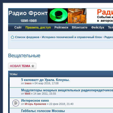
Сайт
Правила, доступ
Рейтинги
ВКонтакте
Фейсбук
Те
Список форумов
‹
Историко-технический и справочный блок
‹
Радио
Вещательные
Новая тема
ТЕМЫ
5 киловатт до Урала. Клоуны.
от
trans
» 04 мар 2016, 17:08
Модуляторы мощных вещательных радиопередатчико
от
Well
» 14 авг 2011, 15:55
Интересное кино
от
Игорь Кремлев
» 22 фев 2018, 21:40
Геббельc голосом Москвы