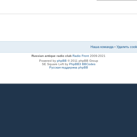
Наша команда
•
Удалить coo
Russian antique radio club
Radio Front
2009-2021
Powered by
phpBB
© 2011 phpBB Group
SE Square Left by
PhpBB3 BBCodes
Русская поддержка phpBB