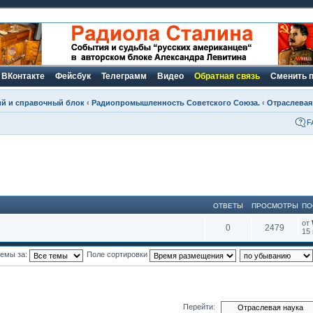
ВКонтакте
Фейсбук
Телеграмм
Видео
Обратная связь
Сменить 
ий и справочный блок
‹
Радиопромышленность Советского Союза.
‹
Отраслевая
F
ОТВЕТЫ
ПРОСМОТРЫ
ПО
от
0
2479
15 
темы за:
Поле сортировки
Перейти: