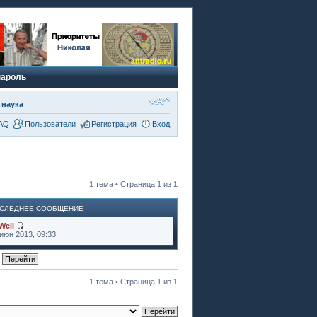
пароль
 наука
AQ
Пользователи
Регистрация
Вход
1 тема • Страница
1
из
1
СЛЕДНЕЕ СООБЩЕНИЕ
Well
июн 2013, 09:33
1 тема • Страница
1
из
1