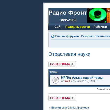
Сайт
Правила, доступ
Рейтинги
Список форумов
‹
Историко-техническ
Отраслевая наука
Новая тема
ТЕМЫ
ИРПА: Альма нашей темы.
от
Well
» 15 июн 2013, 09:33
Показать 
Новая тема
Вернуться в Список форумов