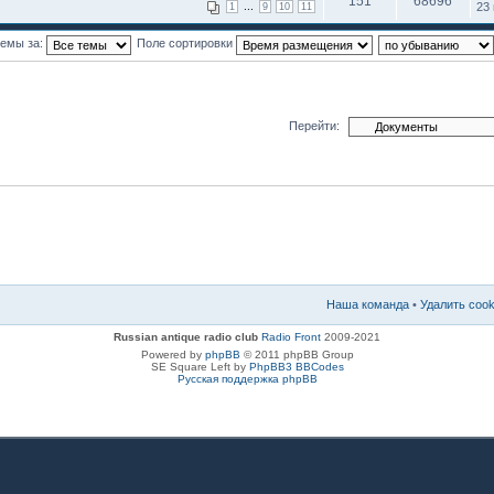
151
68696
...
23 
1
9
10
11
темы за:
Поле сортировки
Перейти:
Наша команда
•
Удалить coo
Russian antique radio club
Radio Front
2009-2021
Powered by
phpBB
© 2011 phpBB Group
SE Square Left by
PhpBB3 BBCodes
Русская поддержка phpBB