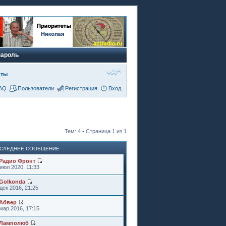
пароль
нты
AQ
Пользователи
Регистрация
Вход
Тем: 4 • Страница
1
из
1
СЛЕДНЕЕ СООБЩЕНИЕ
Радио Фронт
июл 2020, 11:33
Golkonda
дек 2016, 21:25
Абвер
мар 2016, 17:15
Ламполюб