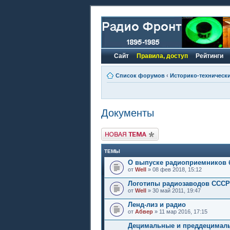
Сайт
Правила, доступ
Рейтинги
Список форумов
‹
Историко-техническ
Документы
Новая тема
ТЕМЫ
О выпуске радиоприемников б
от
Well
» 08 фев 2018, 15:12
Логотипы радиозаводов СССР
от
Well
» 30 май 2011, 19:47
Ленд-лиз и радио
от
Абвер
» 11 мар 2016, 17:15
Децимальные и преддецимал