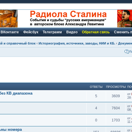
ВКонтакте
Фейсбук
Телеграмм
Видео
Обратная связь
Сменить 
ий и справочный блок
‹
Историография, источники, заводы, НИИ и КБ.
‹
Докуме
F
ОТВЕТЫ
ПРОСМОТРЫ
ПО
ез КВ диапазона
от
5
3609
28 
от
4
7604
08 
от
0
1703
11 
ьны номера
от