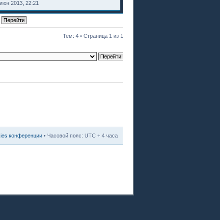
июн 2013, 22:21
Тем: 4 • Страница
1
из
1
kies конференции
• Часовой пояс: UTC + 4 часа