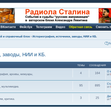
ВКонтакте
Фейсбук
Телеграмм
Видео
Обратная связь
Сменить 
ий и справочный блок
‹
Историография, источники, заводы, НИИ и КБ.
F
, заводы, НИИ и КБ.
ТЕМЫ
СООБЩЕНИЯ
О 
4
164
графия, архивы, мемуары,
от
Ст
95
895
, мультимедиа.
от
Ди
3
25
м, критика.
от