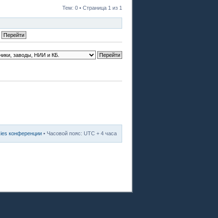
Тем: 0 • Страница
1
из
1
kies конференции
• Часовой пояс: UTC + 4 часа