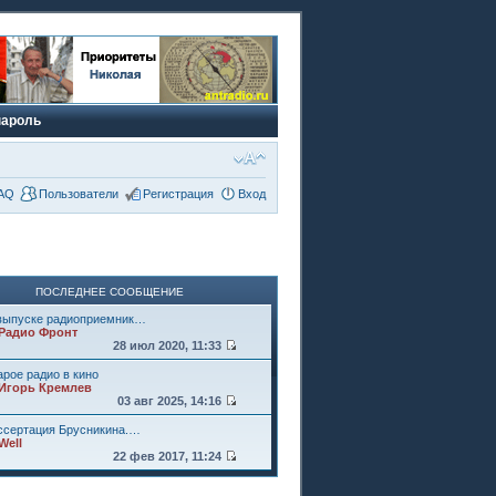
пароль
AQ
Пользователи
Регистрация
Вход
ПОСЛЕДНЕЕ СООБЩЕНИЕ
выпуске радиоприемник…
Радио Фронт
28 июл 2020, 11:33
арое радио в кино
Игорь Кремлев
03 авг 2025, 14:16
ссертация Брусникина.…
Well
22 фев 2017, 11:24