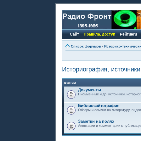
Сайт
Правила, доступ
Рейтинги
Список форумов
‹
Историко-техническ
Историография, источники
ФОРУМ
Документы
Письменные и др. источники, историо
Библиосайтография
Обзоры и ссылки на литературу, видео
Заметки на полях
Аннотации и комментарии к публикация