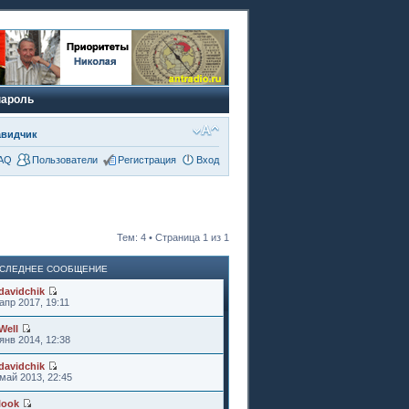
пароль
авидчик
AQ
Пользователи
Регистрация
Вход
Тем: 4 • Страница
1
из
1
СЛЕДНЕЕ СООБЩЕНИЕ
davidchik
апр 2017, 19:11
Well
янв 2014, 12:38
davidchik
май 2013, 22:45
look