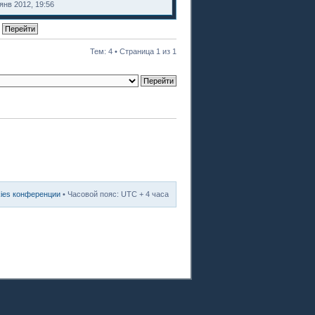
янв 2012, 19:56
Тем: 4 • Страница
1
из
1
kies конференции
• Часовой пояс: UTC + 4 часа