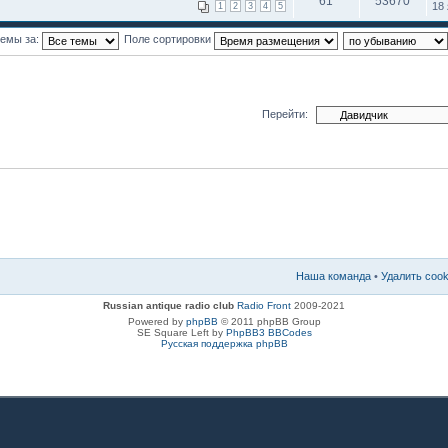
61
53670
18 
1
2
3
4
5
темы за:
Поле сортировки
Перейти:
Наша команда
•
Удалить coo
Russian antique radio club
Radio Front
2009-2021
Powered by
phpBB
© 2011 phpBB Group
SE Square Left by
PhpBB3 BBCodes
Русская поддержка phpBB