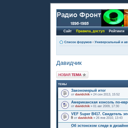
Сайт
Правила, доступ
Рейтинги
Список форумов
‹
Универсальный и ав
Давидчик
Новая тема
ТЕМЫ
Закономерый итог
от
davidchik
» 24 сен 2013, 15:52
Американская консоль по-ев
от
davidchik
» 01 авг 2009, 17:30
VEF Super B417. Свидетель эп
от
davidchik
» 26 янв 2010, 13:43
Об эстонском следе в дизайн