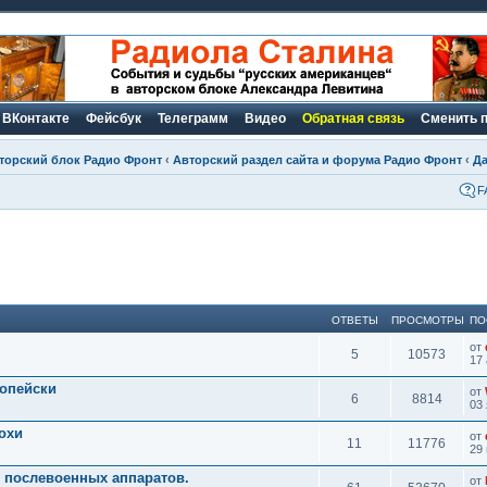
ВКонтакте
Фейсбук
Телеграмм
Видео
Обратная связь
Сменить 
торский блок Радио Фронт
‹
Авторский раздел сайта и форума Радио Фронт
‹
Д
F
ОТВЕТЫ
ПРОСМОТРЫ
ПО
от
5
10573
17 
ропейски
от
6
8814
03 
охи
от
11
11776
29 
е послевоенных аппаратов.
от