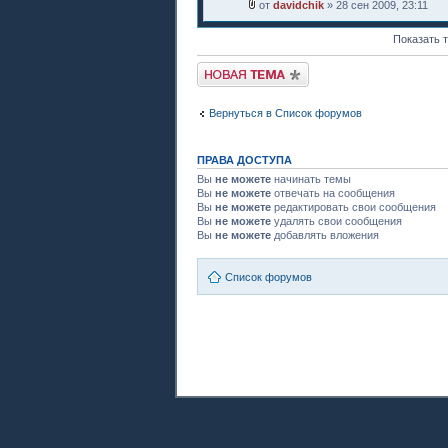
от
davidchik
» 28 сен 2009, 23:11
Показать 
Новая тема
Вернуться в Список форумов
ПРАВА ДОСТУПА
Вы
не можете
начинать темы
Вы
не можете
отвечать на сообщения
Вы
не можете
редактировать свои сообщения
Вы
не можете
удалять свои сообщения
Вы
не можете
добавлять вложения
Список форумов