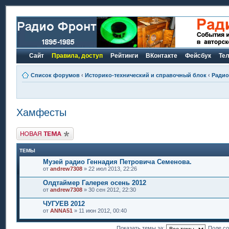
Сайт
Правила, доступ
Рейтинги
ВКонтакте
Фейсбук
Те
Список форумов
‹
Историко-технический и справочный блок
‹
Радио
Хамфесты
Новая тема
ТЕМЫ
Музей радио Геннадия Петровича Семенова.
от
andrew7308
» 22 июл 2013, 22:26
Олдтаймер Галерея осень 2012
от
andrew7308
» 30 сен 2012, 22:30
ЧУГУЕВ 2012
от
ANNA51
» 11 июн 2012, 00:40
Показать темы за:
Поле с