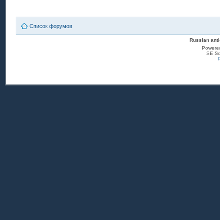
Список форумов
Russian anti
Powere
SE Sq