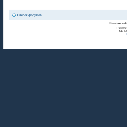
Список форумов
Russian anti
Powere
SE Sq