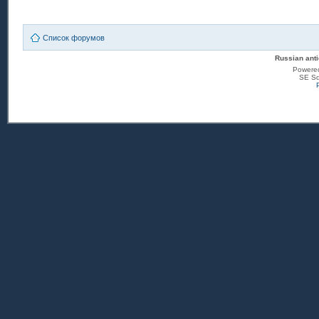
Список форумов
Russian anti
Powere
SE Sq