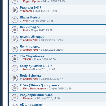
от
Радио Фронт
» 04 окт 2018, 21:23
Радиола 9Н4?
от
binarm
» 25 янв 2018, 16:50
Blauer Pertrix
от
Well
» 16 янв 2018, 23:33
Ленинград 50
от
li-el
» 27 дек 2017, 23:29
лампы 25 серии
от
andrew7308
» 18 дек 2016, 17:44
Ленинградец.
от
andrew7308
» 14 дек 2016, 23:48
11w79-тумбочка
от
ХРЮН
» 11 ноя 2016, 00:09
Кому динамик 6н-1 ?
от
trans
» 04 июн 2015, 19:40
Rode Schwarz
от
andrew7308
» 23 апр 2015, 23:47
E 52a ("Кёльн") продается
от
Петр Васильевич
» 03 фев 2015, 21:56
Радиоприемник 9-н-4
от
Баварец
» 03 фев 2015, 11:06
AD-1 продается