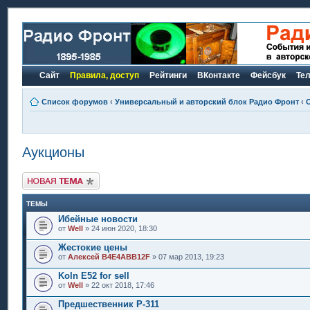
Сайт
Правила, доступ
Рейтинги
ВКонтакте
Фейсбук
Те
Список форумов
‹
Универсальный и авторский блок Радио Фронт
‹
Аукционы
Новая тема
ТЕМЫ
Ибейные новости
от
Well
» 24 июн 2020, 18:30
Жестокие цены
от
Алексей B4E4ABB12F
» 07 мар 2013, 19:23
Koln E52 for sell
от
Well
» 22 окт 2018, 17:46
Предшественник Р-311