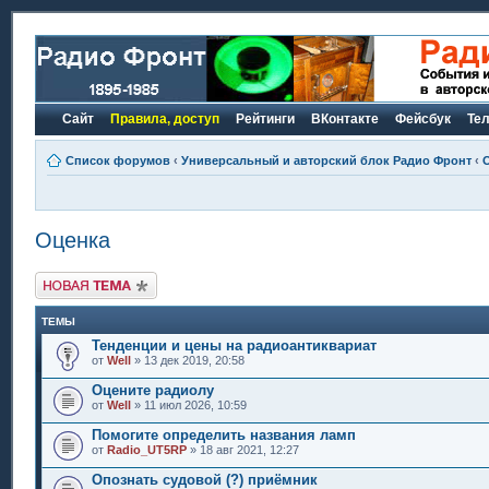
Сайт
Правила, доступ
Рейтинги
ВКонтакте
Фейсбук
Те
Список форумов
‹
Универсальный и авторский блок Радио Фронт
‹
Оценка
Новая тема
ТЕМЫ
Тенденции и цены на радиоантиквариат
от
Well
» 13 дек 2019, 20:58
Оцените радиолу
от
Well
» 11 июл 2026, 10:59
Помогите определить названия ламп
от
Radio_UT5RP
» 18 авг 2021, 12:27
Опознать судовой (?) приёмник