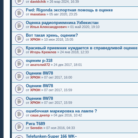
от
davidchik
» 26 мар 2024, 16:39
Fwd: Rigonda экспортная помощь в оценке
от
maxataxa
» 05 авг 2020, 23:25
Оценка радиоприемника Узбекистан
от
Илья Александрович
» 01 май 2020, 19:10
Вот такая хрень, оценим?
от
ХРЮН
» 10 июн 2018, 15:05
Красивый приемник нуждается в справедливой оценке
от
Игорь Кремлев
» 24 янв 2018, 12:33
оценим р-318
от
анатолий72
» 24 дек 2017, 18:01
Оценим 8W78
от
ХРЮН
» 07 окт 2017, 16:00
Оценим 8W78
от
ХРЮН
» 07 окт 2017, 15:59
Оценим 8W78
от
ХРЮН
» 07 окт 2017, 15:59
ошибочная маркировка на лампе ?
от
саша днепр
» 04 дек 2016, 10:42
Рига Т689
от
Seredin
» 07 ноя 2016, 04:33
Telefunken-Super 166 WK~