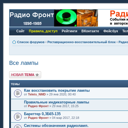
Сайт
Правила, доступ
Рейтинги
ВКонтакте
Фейсбук
Те
Список форумов
‹
Реставрационно-восстановительный блок
‹
Радио
Все лампы
Новая тема
ТЕМЫ
Как восстановить покрытие лампы
от
Telets_NMD
» 29 янв 2020, 00:40
Правильные индикаторные лампы
от
Радио Фронт
» 29 янв 2017, 15:25
Бареттер 0,3Б65-135
от
Радио Фронт
» 04 мар 2017, 22:18
Системы обозначения радиоламп.