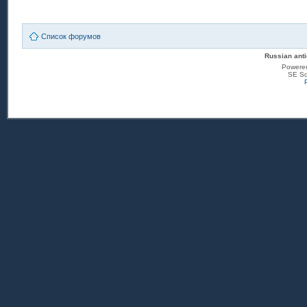
Список форумов
Russian anti
Powere
SE Sq