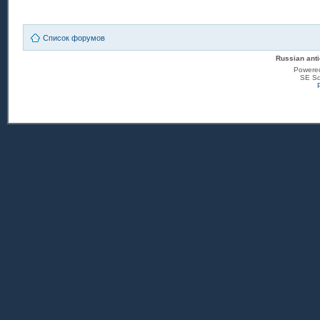
Список форумов
Russian anti
Powere
SE Sq