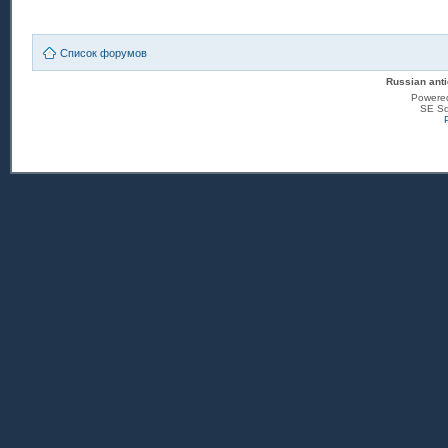
Список форумов
Russian anti
Powere
SE Sq