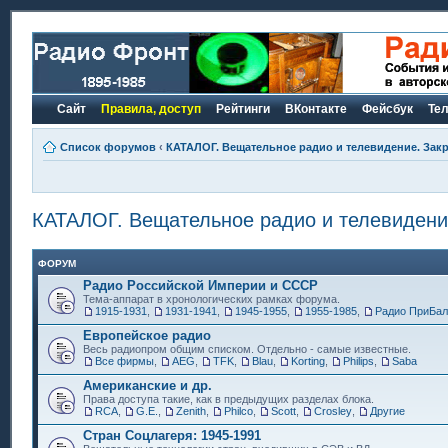
Сайт
Правила, доступ
Рейтинги
ВКонтакте
Фейсбук
Те
Список форумов
‹
КАТАЛОГ. Вещательное радио и телевидение. Закр
КАТАЛОГ. Вещательное радио и телевидение
ФОРУМ
Радио Российской Империи и СССР
Тема-аппарат в хронологических рамках форума.
1915-1931
,
1931-1941
,
1945-1955
,
1955-1985
,
Радио ПриБал
Европейское радио
Весь радиопром общим списком. Отдельно - самые известные.
Все фирмы
,
AEG
,
TFK
,
Blau
,
Korting
,
Philips
,
Saba
Американские и др.
Права доступа такие, как в предыдущих разделах блока.
RCA
,
G.E.
,
Zenith
,
Philco
,
Scott
,
Crosley
,
Другие
Стран Соцлагеря: 1945-1991