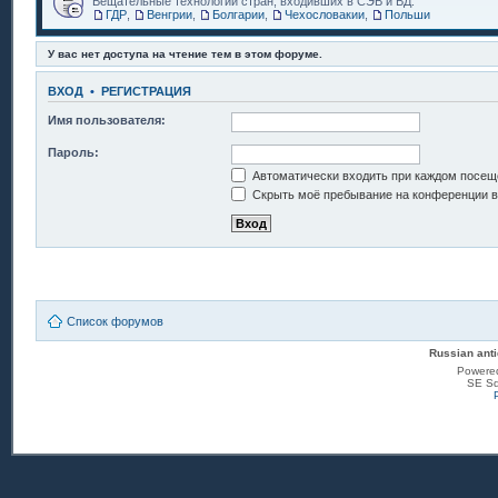
Вещательные технологии стран, входивших в СЭВ и ВД.
ГДР
,
Венгрии
,
Болгарии
,
Чехословакии
,
Польши
У вас нет доступа на чтение тем в этом форуме.
ВХОД
•
РЕГИСТРАЦИЯ
Имя пользователя:
Пароль:
Автоматически входить при каждом посещ
Скрыть моё пребывание на конференции в 
Список форумов
Russian anti
Powere
SE Sq