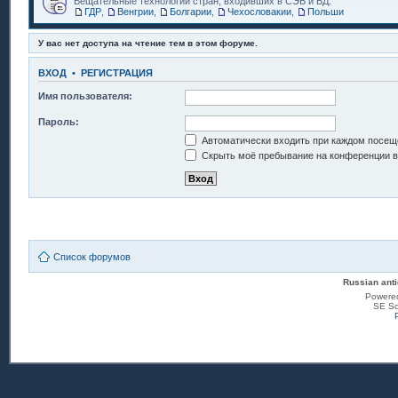
Вещательные технологии стран, входивших в СЭВ и ВД.
ГДР
,
Венгрии
,
Болгарии
,
Чехословакии
,
Польши
У вас нет доступа на чтение тем в этом форуме.
ВХОД
•
РЕГИСТРАЦИЯ
Имя пользователя:
Пароль:
Автоматически входить при каждом посещ
Скрыть моё пребывание на конференции в 
Список форумов
Russian anti
Powere
SE Sq