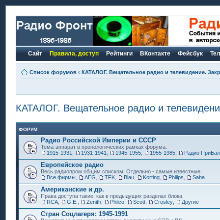
Сайт
Правила, доступ
Рейтинги
ВКонтакте
Фейсбук
Те
Список форумов
‹
КАТАЛОГ. Вещательное радио и телевидение. Закр
КАТАЛОГ. Вещательное радио и телевидение
ФОРУМ
Радио Российской Империи и СССР
Тема-аппарат в хронологических рамках форума.
1915-1931
,
1931-1941
,
1945-1955
,
1955-1985
,
Радио ПриБал
Европейское радио
Весь радиопром общим списком. Отдельно - самые известные.
Все фирмы
,
AEG
,
TFK
,
Blau
,
Korting
,
Philips
,
Saba
Американские и др.
Права доступа такие, как в предыдущих разделах блока.
RCA
,
G.E.
,
Zenith
,
Philco
,
Scott
,
Crosley
,
Другие
Стран Соцлагеря: 1945-1991