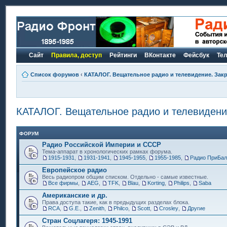
Сайт
Правила, доступ
Рейтинги
ВКонтакте
Фейсбук
Те
Список форумов
‹
КАТАЛОГ. Вещательное радио и телевидение. Закр
КАТАЛОГ. Вещательное радио и телевидение
ФОРУМ
Радио Российской Империи и СССР
Тема-аппарат в хронологических рамках форума.
1915-1931
,
1931-1941
,
1945-1955
,
1955-1985
,
Радио ПриБал
Европейское радио
Весь радиопром общим списком. Отдельно - самые известные.
Все фирмы
,
AEG
,
TFK
,
Blau
,
Korting
,
Philips
,
Saba
Американские и др.
Права доступа такие, как в предыдущих разделах блока.
RCA
,
G.E.
,
Zenith
,
Philco
,
Scott
,
Crosley
,
Другие
Стран Соцлагеря: 1945-1991