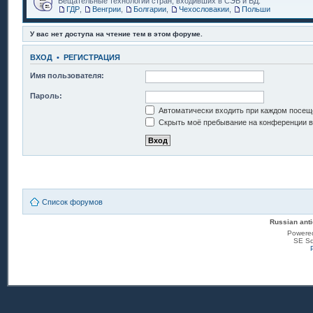
Вещательные технологии стран, входивших в СЭВ и ВД.
ГДР
,
Венгрии
,
Болгарии
,
Чехословакии
,
Польши
У вас нет доступа на чтение тем в этом форуме.
ВХОД
•
РЕГИСТРАЦИЯ
Имя пользователя:
Пароль:
Автоматически входить при каждом посещ
Скрыть моё пребывание на конференции в 
Список форумов
Russian anti
Powere
SE Sq