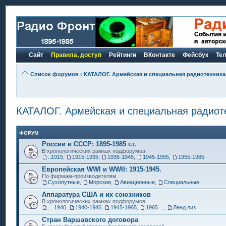
Сайт
Правила, доступ
Рейтинги
ВКонтакте
Фейсбук
Те
Список форумов
‹
КАТАЛОГ. Армейская и специальная радиотехника.
КАТАЛОГ. Армейская и специальная радиоте
ФОРУМ
России и СССР: 1895-1985 г.г.
В хронологических рамках подфорумов.
..1915
,
1915-1935
,
1935-1945
,
1945-1955
,
1955-1985
Европейская WWI и WWII: 1915-1945.
По фирмам-производителям .
Сухопутные
,
Морские
,
Авиационные
,
Специальные
Аппаратура США и их союзников
В хронологических рамках подфорумов.
... 1940
,
1940-1945
,
1945-1965
,
1965 ...
,
Ленд лиз
Стран Варшавского договора