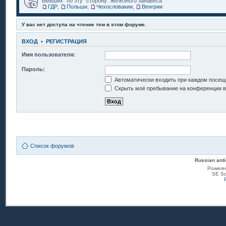
Бывших "по эту" сторону "железного занавеса"
ГДР
,
Польши
,
Чехословакии
,
Венгрии
У вас нет доступа на чтение тем в этом форуме.
ВХОД
•
РЕГИСТРАЦИЯ
Имя пользователя:
Пароль:
Автоматически входить при каждом посещ
Скрыть моё пребывание на конференции в 
Список форумов
Russian anti
Powere
SE Sq