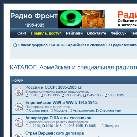
Сайт
Правила, доступ
Рейтинги
ВКонтакте
Фейсбук
Те
Список форумов
‹
КАТАЛОГ. Армейская и специальная радиотехника.
КАТАЛОГ. Армейская и специальная радиоте
ФОРУМ
России и СССР: 1895-1985 г.г.
В хронологических рамках подфорумов.
..1915
,
1915-1935
,
1935-1945
,
1945-1955
,
1955-1985
Европейская WWI и WWII: 1915-1945.
По фирмам-производителям .
Сухопутные
,
Морские
,
Авиационные
,
Специальные
Аппаратура США и их союзников
В хронологических рамках подфорумов.
... 1940
,
1940-1945
,
1945-1965
,
1965 ...
,
Ленд лиз
Стран Варшавского договора