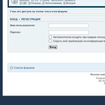
Бывших "по эту" сторону "железного занавеса"
ГДР
,
Польши
,
Чехословакии
,
Венгрии
У вас нет доступа на чтение тем в этом форуме.
ВХОД
•
РЕГИСТРАЦИЯ
Имя пользователя:
Пароль:
Автоматически входить при каждом посещ
Скрыть моё пребывание на конференции в 
Список форумов
Russian anti
Powere
SE Sq