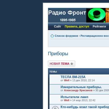
Сайт
Правила, доступ
Рейтинги
Список форумов
‹
Реставрационно-вос
Приборы
Новая тема
ТЕМЫ
ТЕСЛА ВМ-215А
от
Well
» 13 дек 2010, 22:14
Измерительные приборы.
от
Александр Хрисанов
» 30 дек 2009
Испытатели ламп
от
Well
» 14 мар 2013, 22:42
Кто-нибудь юзал такой прибо