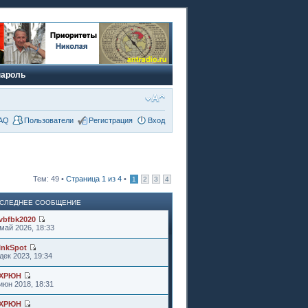
пароль
AQ
Пользователи
Регистрация
Вход
Тем: 49 •
Страница
1
из
4
•
1
2
3
4
СЛЕДНЕЕ СООБЩЕНИЕ
vbfbk2020
май 2026, 18:33
InkSpot
дек 2023, 19:34
ХРЮН
июн 2018, 18:31
ХРЮН