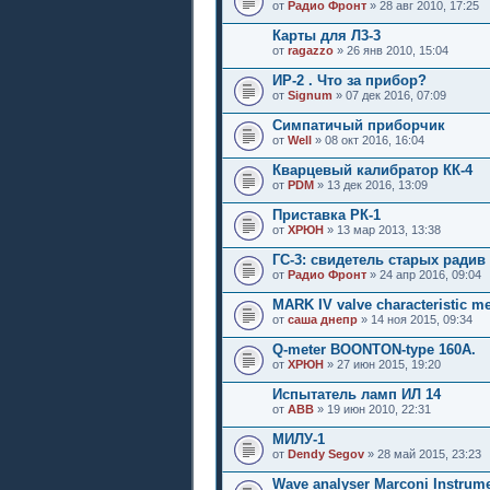
от
Радио Фронт
» 28 авг 2010, 17:25
Карты для Л3-3
от
ragazzo
» 26 янв 2010, 15:04
ИР-2 . Что за прибор?
от
Signum
» 07 дек 2016, 07:09
Симпатичый приборчик
от
Well
» 08 окт 2016, 16:04
Кварцевый калибратор КК-4
от
PDM
» 13 дек 2016, 13:09
Приставка РК-1
от
ХРЮН
» 13 мар 2013, 13:38
ГС-3: свидетель старых радив
от
Радио Фронт
» 24 апр 2016, 09:04
MARK IV valve characteristic m
от
саша днепр
» 14 ноя 2015, 09:34
Q-meter BOONTON-type 160A.
от
ХРЮН
» 27 июн 2015, 19:20
Испытатель ламп ИЛ 14
от
АВВ
» 19 июн 2010, 22:31
МИЛУ-1
от
Dendy Segov
» 28 май 2015, 23:23
Wave analyser Marconi Instrum