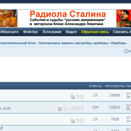
ВКонтакте
Фейсбук
Телеграмм
Видео
Обратная связь
Сменить 
становительный блок
‹
Электроника: ремонт, настройка, приборы
‹
Приборы
F
ОТВЕТЫ
ПРОСМОТРЫ
ПО
от
23
10800
28 
1
2
от
104
53813
, 16:05
...
05 
1
5
6
7
от
15
7528
11 
1
2
р?
от