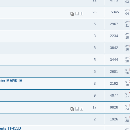
11
4773
03 
от
28
15345
04 
1
2
от
5
2967
31 
от
3
2234
18 
от
8
3842
16 
от
5
3444
28 
от
5
2681
26 
eter MARK IV
от
3
2192
18 
от
9
4077
27 
от
17
9828
23 
1
2
от
2
1926
30 
ents TF455D
от