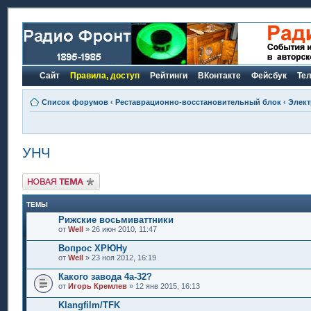
Сайт
Правила, доступ
Рейтинги
ВКонтакте
Фейсбук
Те
Список форумов
‹
Реставрационно-восстановительный блок
‹
Элект
УНЧ
Новая тема
ТЕМЫ
Рижские восьмиваттники
от
Well
» 26 июн 2010, 11:47
Вопрос ХРЮНу
от
Well
» 23 ноя 2012, 16:19
Какого завода 4а-32?
от
Игорь Кремлев
» 12 янв 2015, 16:13
Klangfilm/TFK