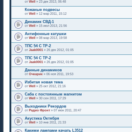
от
Well
» 23 дек 2013, 06:48
Кожаные подвесы
от
Well
» 12 мар 2011, 15:12
Динамик СВД-1
от
Well
» 15 июл 2013, 21:56
Антифонные катушки
от
Well
» 08 мар 2013, 19:58
ТПС 54 С ТР-2
от
Jaak0001
» 26 дек 2012, 01:05
ТПС 54 С ТР-2
от
Jaak0001
» 26 дек 2012, 01:05
Данные динамиков
от
Очкарик
» 06 ноя 2011, 19:53
Избитая новая тема
от
Well
» 25 окт 2012, 21:16
Саба с постоянным магнитом
от
Well
» 30 сен 2011, 17:29
Выходники Рекордов
от
Радио Фронт
» 07 июн 2011, 20:47
Акустика Октября
от
Well
» 10 янв 2011, 21:33
Какими лампами качать L3512